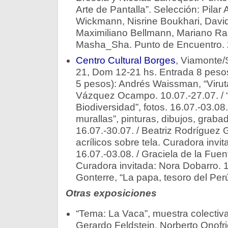
Arte de Pantalla”. Selección: Pilar Al
Wickmann, Nisrine Boukhari, David
Maximiliano Bellmann, Mariano Ram
Masha_Sha. Punto de Encuentro. 2
Centro Cultural Borges
, Viamonte/
21, Dom 12-21 hs. Entrada 8 pesos
5 pesos): Andrés Waissman, “Virut
Vázquez Ocampo. 10.07.-27.07. /
Biodiversidad”, fotos. 16.07.-03.08.
murallas”, pinturas, dibujos, grabado
16.07.-30.07. / Beatriz Rodríguez G
acrílicos sobre tela. Curadora invi
16.07.-03.08. / Graciela de la Fuent
Curadora invitada: Nora Dobarro. 1
Gonterre, “La papa, tesoro del Perú
Otras exposiciones
“Tema: La Vaca”, muestra colectiva 
Gerardo Feldstein, Norberto Onofr