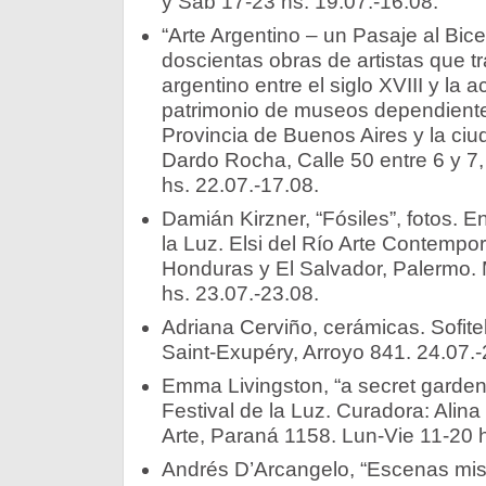
y Sab 17-23 hs. 19.07.-16.08.
“Arte Argentino – un Pasaje al Bic
doscientas obras de artistas que tra
argentino entre el siglo XVIII y la a
patrimonio de museos dependiente
Provincia de Buenos Aires y la ciu
Dardo Rocha, Calle 50 entre 6 y 7
hs. 22.07.-17.08.
Damián Kirzner, “Fósiles”, fotos. E
la Luz. Elsi del Río Arte Contempo
Honduras y El Salvador, Palermo. 
hs. 23.07.-23.08.
Adriana Cerviño, cerámicas. Sofite
Saint-Exupéry, Arroyo 841. 24.07.-
Emma Livingston, “a secret garden”
Festival de la Luz. Curadora: Alin
Arte, Paraná 1158. Lun-Vie 11-20 h
Andrés D’Arcangelo, “Escenas mist