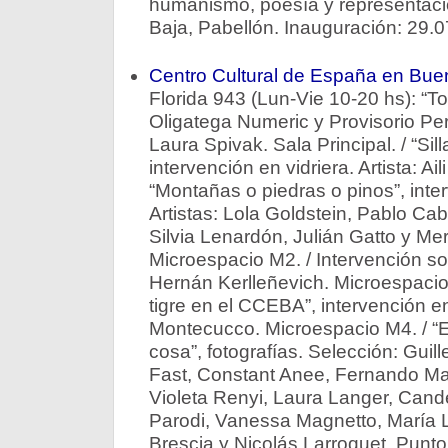
humanismo, poesía y representació
Baja, Pabellón. Inauguración: 29.07
Centro Cultural de España en Bue
Florida 943 (Lun-Vie 10-20 hs): “To
Oligatega Numeric y Provisorio P
Laura Spivak. Sala Principal. / “Sill
intervención en vidriera. Artista: A
“Montañas o piedras o pinos”, inter
Artistas: Lola Goldstein, Pablo Ca
Silvia Lenardón, Julián Gatto y Mer
Microespacio M2. / Intervención so
Hernán Kerlleñevich. Microespacio 
tigre en el CCEBA”, intervención en
Montecucco. Microespacio M4. / “E
cosa”, fotografías. Selección: Guil
Fast, Constant Anee, Fernando Mari
Violeta Renyi, Laura Langer, Cand
Parodi, Vanessa Magnetto, María 
Brescia y Nicolás Larroquet. Punto