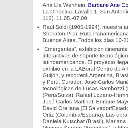
Ana Lía Werthein.
Barbarie Arte 
La Cinacina, Lavalle 1, San Anton
112). 11.05.-07.09.
Raúl Soldi (1905-1994), muestra an
Sheraton Pilar, Ruta Panamericana 
Buenos Aires. Todos los días 10-20
“Emergentes”, exhibición itinerant
interactivas de soporte tecnológico
latinoamericanos. El proyecto lle
exhibió en la LABoral Centro de Art
Guijón, y recorrerá Argentina, Bras
y Perú. Curador: José-Carlos Mariá
tecnológicas de Lucas Bambozzi (B
(Perú/Suiza), Rafael Lozano-Hem
José Carlos Martinat, Enrique May
David Orellana (El Salvador/Estad
Ortiz (Colombia/España). Las obra
Daniela Kutschat (Brasil), Marian
Mariano Sardón (Argentina), y Mari