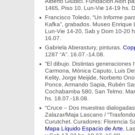
Alberto Giudici. Fundación Alon pa
1465, Piso 10. Lun-Vie 14-19 hs. 
Francisco Toledo, “Un Informe pa
Kafka”, grabados. Museo Enrique 
Lun-Vie 14-20, Sab y Dom 10-20 hs
16.07.
Gabriela Aberastury, pinturas.
Copp
1287 “A”. 16.07.-14.08.
“El dibujo. Distintas generaciones 
Carmona, Mónica Caputo, Luis De
Kelity, Jorge Meijide, Norberto Onof
Ponce, Armando Sapia, Rubén Sas
Cochabamba 580, San Telmo. Mar
hs. 18.07.-18.08.
“Cruce – Dos muestras dialogadas”:
Zalazar/Maja Lascano / “Trasfondo
Curutchet. Curadores: Florencia S
Mapa Líquido Espacio de Arte
, La