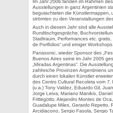
Im Jahr 2006 fanden im Rahmen des „
Ausstellungen in ganz Argentinien sta
begutachteten die Künstlermappen, 
strömten zu den Veranstaltungen des
Auch in diesem Jahr sind alle Ausste
Rundtischgespräche, Buchvorstellung
Stadtraum, Performances etc. gratis
de Portfolios“ und einiger Workshops
Panasonic, wieder Sponsor des „Festiv
Buenos Aires seine im Jahr 2005 ge
„Miradas Argentinas“. Die Ausstellun
zahlreiche Provinzen Argentiniens un
durch einen lokalen Künstler erweiter
des Centro Cultural Recoleta vom 7.
(u.a.) Tony Valdez, Eduardo Gil, Jua
Jorge Leiva, Mariano Manikis, Danie
Frittegotto, Alejandro Montes de Oca,
Guadalupe Miles, Gerardo Repetto, 
Arcidiacono, Sergio Fasola, Sergio 