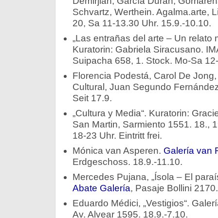
Demirjián, García Durán, Gorriare
Schvartz, Werthein. Agalma.arte, L
20, Sa 11-13.30 Uhr. 15.9.-10.10.
„Las entrañas del arte – Un relato m
Kuratorin: Gabriela Siracusano. I
Suipacha 658, 1. Stock. Mo-Sa 12-
Florencia Podestá, Carol De Jong,
Cultural, Juan Segundo Fernández
Seit 17.9.
„Cultura y Media“. Kuratorin: Gracie
San Martin, Sarmiento 1551. 18., 1
18-23 Uhr. Eintritt frei.
Mónica van Asperen.
Galería van R
Erdgeschoss. 18.9.-11.10.
Mercedes Pujana, „Ísola – El paraí
Abate Galería
, Pasaje Bollini 2170.
Eduardo Médici, „Vestigios“. Galer
Av. Alvear 1595. 18.9.-7.10.