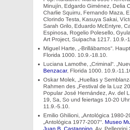
Minujín, Edgardo Giménez, Delia C
Charlie Squirru, Fernando Maza, Eu
Clorindo Testa, Kasuya Sakai, Víct
Sarah Grilo, Eduardo McEntyre, Ca
Espinosa, Rogelio Polesello, Gyula
Art Project, Suipacha 1217. 10.9.-1
Miguel Harte, „-Brillábamos“. Haup
Florida 1000. 10.9.-18.10.
Luciana Lamothe, „Criminal“. „Nue
Benzacar
, Florida 1000. 10.9.-11.1
Oskar Molek, „Huellas y Semblanza
Rahmen des „Festival de la Luz 2
Popular José Hernández, Av. del Li
19, Sa, So und feiertags 10-20 Uhr. 
11.9.-5.10.
Emilio Ghilioni, „Antológica 1980-2
„Antológica 1977-2007“.
Museo Mun
Juan B. Castagnino
, Av. Pellegrin