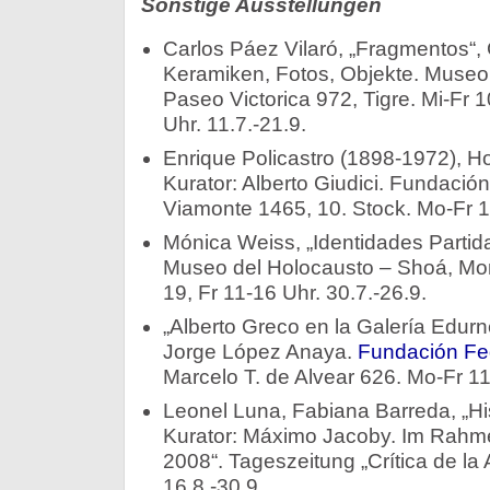
Sonstige Ausstellungen
Carlos Páez Vilaró, „Fragmentos“,
Keramiken, Fotos, Objekte. Museo 
Paseo Victorica 972, Tigre. Mi-Fr 
Uhr. 11.7.-21.9.
Enrique Policastro (1898-1972), 
Kurator: Alberto Giudici. Fundación
Viamonte 1465, 10. Stock. Mo-Fr 14
Mónica Weiss, „Identidades Partid
Museo del Holocausto – Shoá, Mo
19, Fr 11-16 Uhr. 30.7.-26.9.
„Alberto Greco en la Galería Edurn
Jorge López Anaya.
Fundación Fe
Marcelo T. de Alvear 626. Mo-Fr 11
Leonel Luna, Fabiana Barreda, „His
Kurator: Máximo Jacoby. Im Rahmen
2008“. Tageszeitung „Crítica de la
16.8.-30.9.