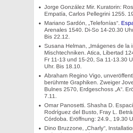
Jorge González Mir. Kuratorin: Ro
Empatía, Carlos Pellegrini 1255. 19
Mariano Sardón, „Telefonías“.
Espa
Arenales 1540. Di-So 14-20.30 Uhr.
Bis 22.12.
Susana Helman, „Imágenes de la 
Mischtechniken. Atica, Libertad 1
Fr 11-13 und 15-20, Sa 11-13.30 Uh
Uhr. Bis 18.10.
Abraham Regino Vigo, unveröffent
berühmte Graphiken. Zweiger Joven
Bulnes 2570, Erdgeschoss „A“. Eröf
7.11.
Omar Panosetti. Shasha D. Espaci
Rodríguez del Busto, Fray L. Betr
Córdoba. Eröffnung: 24.9., 19.30 U
Dino Bruzzone, „Charly“, Installati