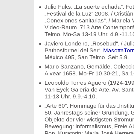
Julio Fuks, „La suerte echada“, F
„Festival de la Luz“ 2008. / Cristián
„Conexiones sanitarias“. / Mariela Vi
Video-Raum. 713 Arte Contemporá
Telmo. Mo-Sa 13-19 Uhr. 4.9.-11.1
Javiero Londeiro, „Rosebud“. / Juli
Pathosformel del Ser“.
MasottaTor
México 495, San Telmo. Seit 5.9.
Mario Sanzano, Gemälde. Colecció
Alvear 1658. Mo-Fr 10.30-21, Sa 10
Leopoldo Torres Agüero (1924-1995
Van Eyck Galería de Arte, Av. San
11-13 Uhr. 9.9.-4.10.
„Arte 60“, Hommage für das „Institu
50. Jahrestags seiner Gründung. 
Objekte der vier wictigsten Ström
Bewegung: Informalismus, Freie Ab
Pop. Kuratorin: María José Herrer