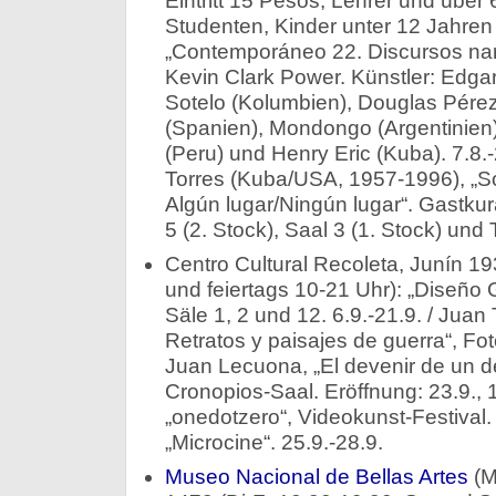
Eintritt 15 Pesos, Lehrer und über
Studenten, Kinder unter 12 Jahren 
„Contemporáneo 22. Discursos narr
Kevin Clark Power. Künstler: Edgar
Sotelo (Kolumbien), Douglas Pére
(Spanien), Mondongo (Argentinien
(Peru) und Henry Eric (Kuba). 7.8.-
Torres (Kuba/USA, 1957-1996), 
Algún lugar/Ningún lugar“. Gastkur
5 (2. Stock), Saal 3 (1. Stock) und 
Centro Cultural Recoleta, Junín 19
und feiertags 10-21 Uhr): „Diseño G
Säle 1, 2 und 12. 6.9.-21.9. / Juan
Retratos y paisajes de guerra“, Foto
Juan Lecuona, „El devenir de un d
Cronopios-Saal. Eröffnung: 23.9., 1
„onedotzero“, Videokunst-Festival.
„Microcine“. 25.9.-28.9.
Museo Nacional de Bellas Artes
(M