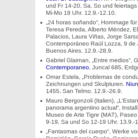
und Fr 14-20, Sa, So und feiertag
Mi-Mo 18 Uhr. 12.9.-12.10.
„24 horas soñando“, Hommage für
Teresa Pereda, Alberto Méndez, E
Palacios, Laura Viñas, Jorge Sars
Contemporáneo Raúl Lozza, 9 de Jul
Buenos Aires. 12.9.-28.9.
Gabriel Glaiman, „Entre medios“,
Contemporaneo
, Juncal 685, Erdg
Omar Estela, „Problemas de conduc
Zeichnungen und Skulpturen.
Niun
1455, San Telmo. 12.9.-26.9.
Mauro Bergonzoli (Italien), „L’Estan
panorama argentino actual“, Insta
Museo de Arte Tigre (MAT), Paseo V
9-19, Sa und So 12-19 Uhr. 13.9.-1
„Fantasmas del cuerpo“, Werke von