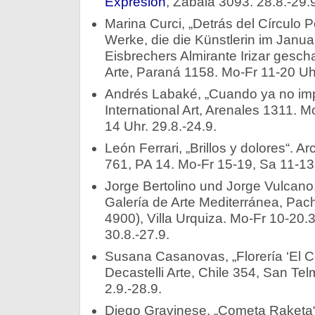
Expresión
, Zabala 3093. 28.8.-29.9
Marina Curci, „Detrás del Círculo Pol
Werke, die die Künstlerin im Janu
Eisbrechers Almirante Irizar gesch
Arte, Paraná 1158. Mo-Fr 11-20 Uhr
Andrés Labaké, „Cuando ya no imp
International Art, Arenales 1311. 
14 Uhr. 29.8.-24.9.
León Ferrari, „Brillos y dolores“. 
761, PA 14. Mo-Fr 15-19, Sa 11-13 
Jorge Bertolino und Jorge Vulcano
Galería de Arte Mediterránea, Pa
4900), Villa Urquiza. Mo-Fr 10-20.
30.8.-27.9.
Susana Casanovas, „Florería ‘El Cort
Decastelli Arte, Chile 354, San Tel
2.9.-28.9.
Diego Gravinese, „Cometa Raketa“