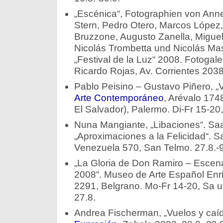
„Escénica“, Fotographien von Anne
Stern, Pedro Otero, Marcos López,
Bruzzone, Augusto Zanella, Miguel 
Nicolás Trombetta und Nicolás Ma
„Festival de la Luz“ 2008. Fotogale
Ricardo Rojas, Av. Corrientes 2038. E
Pablo Peisino – Gustavo Piñero, „
Arte Contemporáneo
, Arévalo 17
El Salvador), Palermo. Di-Fr 15-20,
Nuna Mangiante, „Libaciones“. Saal
„Aproximaciones a la Felicidad“. S
Venezuela 570, San Telmo. 27.8.-9
„La Gloria de Don Ramiro – Escen
2008“. Museo de Arte Español Enr
2291, Belgrano. Mo-Fr 14-20, Sa u
27.8.
Andrea Fischerman, „Vuelos y caí