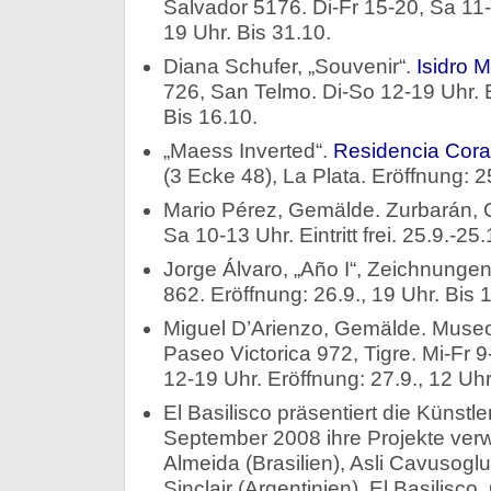
Salvador 5176. Di-Fr 15-20, Sa 11-
19 Uhr. Bis 31.10.
Diana Schufer, „Souvenir“.
Isidro 
726, San Telmo. Di-So 12-19 Uhr. E
Bis 16.10.
„Maess Inverted“.
Residencia Cor
(3 Ecke 48), La Plata. Eröffnung: 25
Mario Pérez, Gemälde. Zurbarán, C
Sa 10-13 Uhr. Eintritt frei. 25.9.-25.
Jorge Álvaro, „Año I“, Zeichnungen
862. Eröffnung: 26.9., 19 Uhr. Bis 
Miguel D’Arienzo, Gemälde. Museo 
Paseo Victorica 972, Tigre. Mi-Fr 9
12-19 Uhr. Eröffnung: 27.9., 12 Uhr
El Basilisco präsentiert die Künstle
September 2008 ihre Projekte verw
Almeida (Brasilien), Asli Cavusogl
Sinclair (Argentinien). El Basilisc