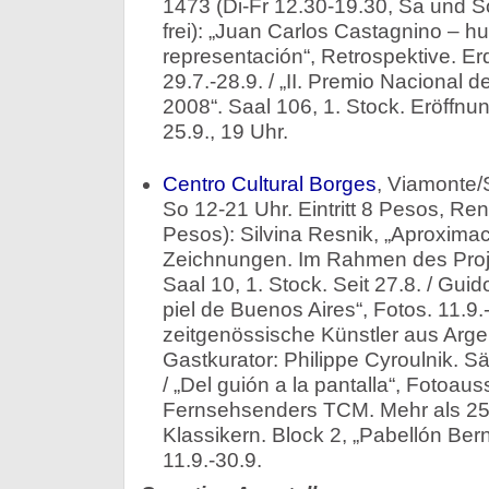
1473 (Di-Fr 12.30-19.30, Sa und So 
frei): „Juan Carlos Castagnino – 
representación“, Retrospektive. Er
29.7.-28.9. / „II. Premio Nacional 
2008“. Saal 106, 1. Stock. Eröffnu
25.9., 19 Uhr.
Centro Cultural Borges
, Viamonte/
So 12-21 Uhr. Eintritt 8 Pesos, Re
Pesos): Silvina Resnik, „Aproximaci
Zeichnungen. Im Rahmen des Proje
Saal 10, 1. Stock. Seit 27.8. / Gui
piel de Buenos Aires“, Fotos. 11.9.
zeitgenössische Künstler aus Arge
Gastkurator: Philippe Cyroulnik. Sä
/ „Del guión a la pantalla“, Fotoaus
Fernsehsenders TCM. Mehr als 250
Klassikern. Block 2, „Pabellón Berni“,
11.9.-30.9.