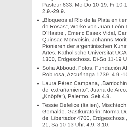
Pasteur 633. Mo-Do 10-19, Fr 10-16 U
2.9.-29.9.
„Bloqueos al Río de la Plata en t
de Rosas“, Werke von Juan León P
D’Hastrel, Emeric Essex Vidal, Car
Quinsac Monvoisin, Johanns Mori
Pionieren der argentinischen Kunst
Artes, Katholische Universität UCA
1300, Erdgeschoss. Di-So 11-19 Uhr. 
Sofía Abboud, Fotos. Fundación Al
Robirosa, Azcuénaga 1739. 4.9.-1
Laura Pérez Campana, „Barriochino
del extrañamiento“. Juana de Arco,
„Knöpfe“), Palermo. Seit 4.9.
Tessie Defelice (Italien), Mischtech
Gemälde. Gastkuratorin: Norma Due
del Libertador 4700, Erdgeschoss 
21, Sa 10-13 Uhr. 4.9.-3.10.