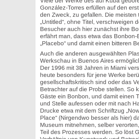
Viele der Werke des auf Kuba gebore
González-Torres erfüllen auf den erst
den Zweck, zu gefallen. Die meiste
„Untitled“, ohne Titel, verschweigen 
Besucher auch hier zunächst ihre Bot
erfährt man, dass etwa das Bonbon-B
„Placebo“ und damit einen bitteren 
Auch die anderen ausgewählten Plast
Werkschau in Buenos Aires ermöglich
Der 1996 mit 38 Jahren in Miami verst
heute besonders für jene Werke berü
gesellschaftskritisch sind oder das V
Betrachter auf die Probe stellen. So
Gäste ein Bonbon, und damit einen T
und Stelle aufessen oder mit nach 
Drucke etwa mit dem Schriftzug „Nowh
Place“ (Nirgendwo besser als hier) 
Museum mitnehmen, selber verorten, 
Teil des Prozesses werden. So löst G