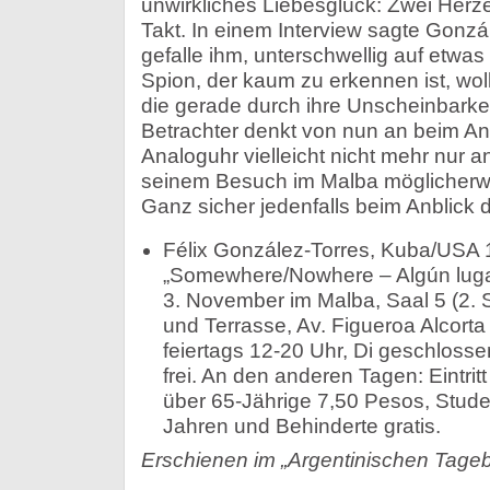
unwirkliches Liebesglück: Zwei Herz
Takt. In einem Interview sagte Gonzá
gefalle ihm, unterschwellig auf etwa
Spion, der kaum zu erkennen ist, wol
die gerade durch ihre Unscheinbarkei
Betrachter denkt von nun an beim An
Analoguhr vielleicht nicht mehr nur an
seinem Besuch im Malba möglicherw
Ganz sicher jedenfalls beim Anblick 
Félix González-Torres, Kuba/USA 
„Somewhere/Nowhere – Algún lugar
3. November im Malba, Saal 5 (2. S
und Terrasse, Av. Figueroa Alcort
feiertags 12-20 Uhr, Di geschlossen,
frei. An den anderen Tagen: Eintrit
über 65-Jährige 7,50 Pesos, Stude
Jahren und Behinderte gratis.
Erschienen im „Argentinischen Tageb