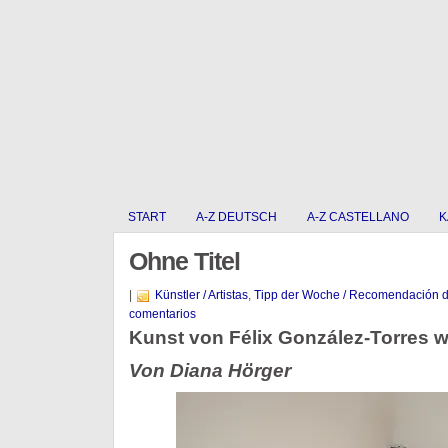
START
A-Z DEUTSCH
A-Z CASTELLANO
K
Ohne Titel
|
Künstler / Artistas
,
Tipp der Woche / Recomendación 
comentarios
Kunst von Félix González-Torres wi
Von Diana Hörger