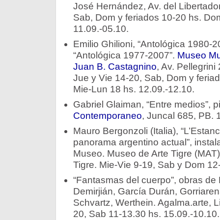
José Hernández, Av. del Libertado
Sab, Dom y feriados 10-20 hs. Dom:
11.09.-05.10.
Emilio Ghilioni, “Antológica 1980-2
“Antológica 1977-2007”.
Museo Mun
Juan B. Castagnino
, Av. Pellegrin
Jue y Vie 14-20, Sab, Dom y feriad
Mie-Lun 18 hs. 12.09.-12.10.
Gabriel Glaiman, “Entre medios”, p
Contemporaneo
, Juncal 685, PB. 
Mauro Bergonzoli (Italia), “L’Estanc
panorama argentino actual”, instala
Museo. Museo de Arte Tigre (MAT),
Tigre. Mie-Vie 9-19, Sab y Dom 12-
“Fantasmas del cuerpo”, obras de B
Demirjián, García Durán, Gorriare
Schvartz, Werthein. Agalma.arte, L
20, Sab 11-13.30 hs. 15.09.-10.10.