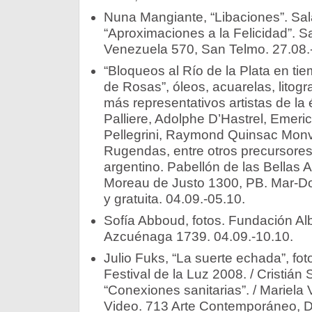
Nuna Mangiante, “Libaciones”. Sala
“Aproximaciones a la Felicidad”. S
Venezuela 570, San Telmo. 27.08.
“Bloqueos al Río de la Plata en t
de Rosas”, óleos, acuarelas, litogr
más representativos artistas de l
Palliere, Adolphe D’Hastrel, Emeri
Pellegrini, Raymond Quinsac Monv
Rugendas, entre otros precursores 
argentino. Pabellón de las Bellas A
Moreau de Justo 1300, PB. Mar-Do
y gratuita. 04.09.-05.10.
Sofía Abboud, fotos. Fundación Al
Azcuénaga 1739. 04.09.-10.10.
Julio Fuks, “La suerte echada”, fot
Festival de la Luz 2008. / Cristián S
“Conexiones sanitarias”. / Mariela V
Video. 713 Arte Contemporáneo, D