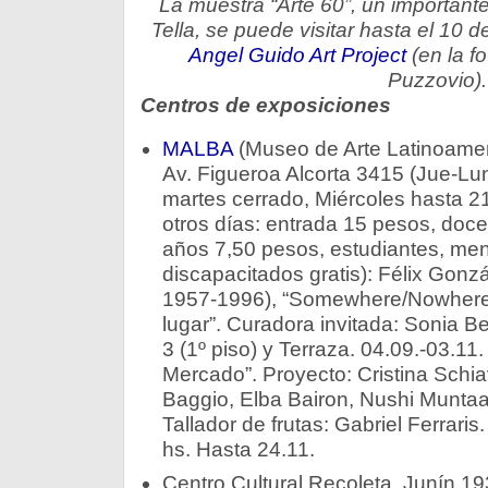
La muestra “Arte 60”, un importante
Tella, se puede visitar hasta el 10 
Angel Guido Art Project
(en la fo
Puzzovio).
Centros de exposiciones
MALBA
(Museo de Arte Latinoamer
Av. Figueroa Alcorta 3415 (Jue-Lun
martes cerrado, Miércoles hasta 21
otros días: entrada 15 pesos, doc
años 7,50 pesos, estudiantes, me
discapacitados gratis): Félix Gon
1957-1996), “Somewhere/Nowhere 
lugar”. Curadora invitada: Sonia Be
3 (1º piso) y Terraza. 04.09.-03.1
Mercado”. Proyecto: Cristina Schiavi
Baggio, Elba Bairon, Nushi Muntaab
Tallador de frutas: Gabriel Ferraris
hs. Hasta 24.11.
Centro Cultural Recoleta, Junín 19