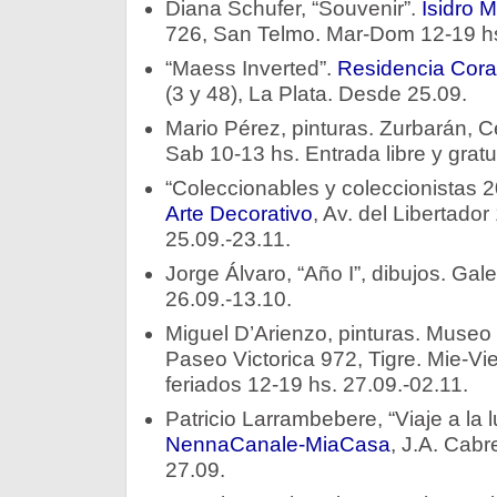
Diana Schufer, “Souvenir”.
Isidro 
726, San Telmo. Mar-Dom 12-19 hs
“Maess Inverted”.
Residencia Cor
(3 y 48), La Plata. Desde 25.09.
Mario Pérez, pinturas. Zurbarán, C
Sab 10-13 hs. Entrada libre y gratu
“Coleccionables y coleccionistas 
Arte Decorativo
, Av. del Libertado
25.09.-23.11.
Jorge Álvaro, “Año I”, dibujos. Gale
26.09.-13.10.
Miguel D’Arienzo, pinturas. Museo 
Paseo Victorica 972, Tigre. Mie-Vi
feriados 12-19 hs. 27.09.-02.11.
Patricio Larrambebere, “Viaje a la l
NennaCanale-MiaCasa
, J.A. Cabr
27.09.