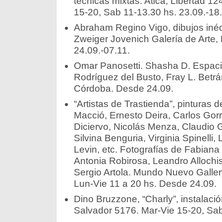
técnicas mixtas. Atica, Libertad 12
15-20, Sab 11-13.30 hs. 23.09.-18
Abraham Regino Vigo, dibujos iné
Zweiger Jovenich Galería de Arte,
24.09.-07.11.
Omar Panosetti. Shasha D. Espaci
Rodríguez del Busto, Fray L. Betr
Córdoba. Desde 24.09.
“Artistas de Trastienda”, pinturas
Macció, Ernesto Deira, Carlos Gor
Diciervo, Nicolás Menza, Claudio Ga
Silvina Benguria, Virginia Spinelli
Levin, etc. Fotografías de Fabian
Antonia Robirosa, Leandro Allochi
Sergio Artola. Mundo Nuevo Gallery
Lun-Vie 11 a 20 hs. Desde 24.09.
Dino Bruzzone, “Charly”, instalaci
Salvador 5176. Mar-Vie 15-20, Sab