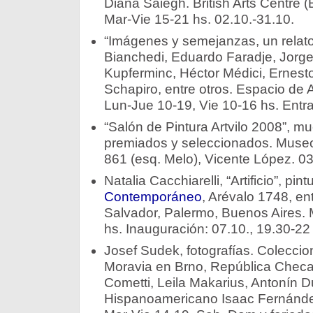
Diana Saiegh. British Arts Centre 
Mar-Vie 15-21 hs. 02.10.-31.10.
“Imágenes y semejanzas, un relato
Bianchedi, Eduardo Faradje, Jorge
Kupferminc, Héctor Médici, Ernest
Schapiro, entre otros. Espacio de 
Lun-Jue 10-19, Vie 10-16 hs. Entra
“Salón de Pintura Artvilo 2008”, mue
premiados y seleccionados. Mus
861 (esq. Melo), Vicente López. 03
Natalia Cacchiarelli, “Artificio”, pin
Contemporáneo
, Arévalo 1748, en
Salvador, Palermo, Buenos Aires. 
hs. Inauguración: 07.10., 19.30-22
Josef Sudek, fotografías. Coleccio
Moravia en Brno, República Checa
Cometti, Leila Makarius, Antonín 
Hispanoamericano Isaac Fernánde