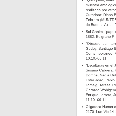
“Quinquela, entre 
muestra antológic
realizada por otro
Curadora: Diana B
Febrero (MUNTREF)
de Buenos Aires. 
Sol Ganim, “papeld
1882, Belgrano R.
“Obsesiones Interm
Godoy, Santiago It
Contemporáneo, Mé
10.10.-08.11.
“Esculturas en el 
Susana Cabrera, R
Dompé, Nadia Gut
Ester Joao, Pablo 
Tomsig, Teresa Tr
Gerardo Wohlgemut
Enrique Larreta, 
11.10.-09.11.
Oligateca Numeric
2170. Lun-Vie 14-1