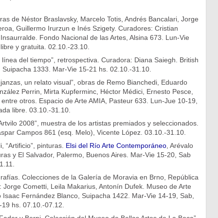
bras de Néstor Braslavsky, Marcelo Totis, Andrés Bancalari, Jorge
eroa, Guillermo Irurzun e Inés Szigety. Curadores: Cristian
nsaurralde. Fondo Nacional de las Artes, Alsina 673. Lun-Vie
ibre y gratuita. 02.10.-23.10.
línea del tiempo”, retrospectiva. Curadora: Diana Saiegh. British
, Suipacha 1333. Mar-Vie 15-21 hs. 02.10.-31.10.
anzas, un relato visual”, obras de Remo Bianchedi, Eduardo
zález Perrin, Mirta Kupferminc, Héctor Médici, Ernesto Pesce,
 entre otros. Espacio de Arte AMIA, Pasteur 633. Lun-Jue 10-19,
ada libre. 03.10.-31.10.
Artvilo 2008”, muestra de los artistas premiados y seleccionados.
par Campos 861 (esq. Melo), Vicente López. 03.10.-31.10.
, “Artificio”, pinturas.
Elsi del Río Arte Contemporáneo
, Arévalo
ras y El Salvador, Palermo, Buenos Aires. Mar-Vie 15-20, Sab
1.11.
rafías. Colecciones de la Galería de Moravia en Brno, República
 Jorge Cometti, Leila Makarius, Antonín Dufek. Museo de Arte
Isaac Fernández Blanco, Suipacha 1422. Mar-Vie 14-19, Sab,
-19 hs. 07.10.-07.12.