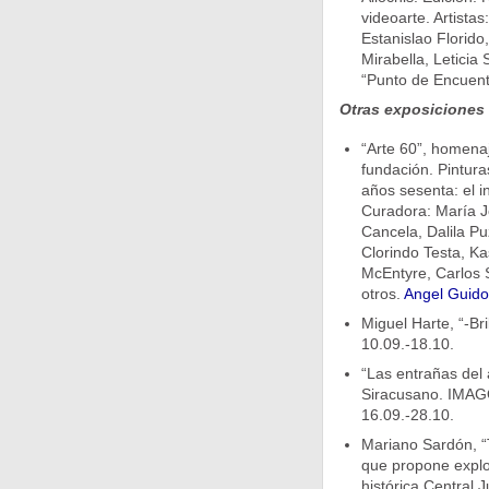
videoarte. Artista
Estanislao Florido
Mirabella, Leticia
“Punto de Encuent
Otras exposiciones
“Arte 60”, homenaje
fundación. Pintura
años sesenta: el in
Curadora: María J
Cancela, Dalila Pu
Clorindo Testa, Ka
McEntyre, Carlos S
otros.
Angel Guido 
Miguel Harte, “-Br
10.09.-18.10.
“Las entrañas del 
Siracusano. IMAGO
16.09.-28.10.
Mariano Sardón, “Te
que propone explor
histórica Central