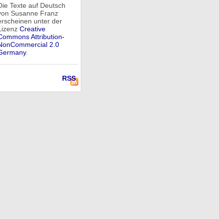
Die Texte auf Deutsch
von Susanne Franz
erscheinen unter der
Lizenz
Creative
Commons Attribution-
NonCommercial 2.0
Germany
.
RSS