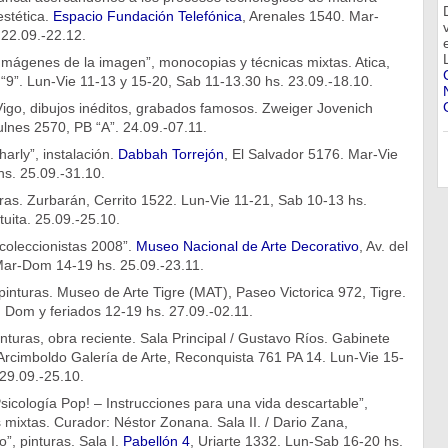
estética.
Espacio Fundación Telefónica
, Arenales 1540. Mar-
22.09.-22.12.
mágenes de la imagen”, monocopias y técnicas mixtas. Atica,
“9”. Lun-Vie 11-13 y 15-20, Sab 11-13.30 hs. 23.09.-18.10.
go, dibujos inéditos, grabados famosos. Zweiger Jovenich
ulnes 2570, PB “A”. 24.09.-07.11.
arly”, instalación.
Dabbah Torrejón
, El Salvador 5176. Mar-Vie
hs. 25.09.-31.10.
ras. Zurbarán, Cerrito 1522. Lun-Vie 11-21, Sab 10-13 hs.
tuita. 25.09.-25.10.
coleccionistas 2008”.
Museo Nacional de Arte Decorativo
, Av. del
Mar-Dom 14-19 hs. 25.09.-23.11.
pinturas. Museo de Arte Tigre (MAT), Paseo Victorica 972, Tigre.
 Dom y feriados 12-19 hs. 27.09.-02.11.
inturas, obra reciente. Sala Principal / Gustavo Ríos. Gabinete
. Arcimboldo Galería de Arte, Reconquista 761 PA 14. Lun-Vie 15-
29.09.-25.10.
icología Pop! – Instrucciones para una vida descartable”,
s mixtas. Curador: Néstor Zonana. Sala II. / Dario Zana,
”, pinturas. Sala I.
Pabellón 4
, Uriarte 1332. Lun-Sab 16-20 hs.