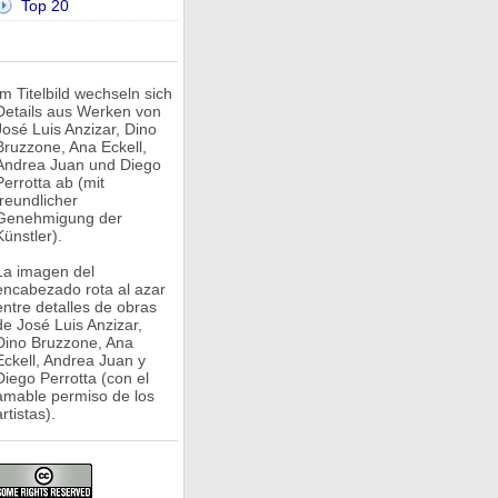
Top 20
Im Titelbild wechseln sich
Details aus Werken von
José Luis Anzizar, Dino
Bruzzone, Ana Eckell,
Andrea Juan und Diego
Perrotta ab (mit
freundlicher
Genehmigung der
Künstler).
La imagen del
encabezado rota al azar
entre detalles de obras
de José Luis Anzizar,
Dino Bruzzone, Ana
Eckell, Andrea Juan y
Diego Perrotta (con el
amable permiso de los
rtistas).