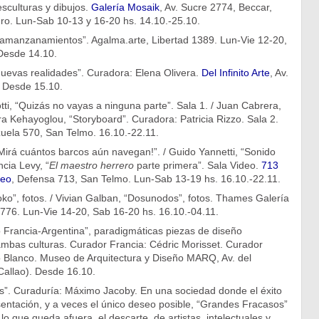
sculturas y dibujos.
Galería Mosaik
, Av. Sucre 2774, Beccar,
ro. Lun-Sab 10-13 y 16-20 hs. 14.10.-25.10.
+ amanzanamientos”. Agalma.arte, Libertad 1389. Lun-Vie 12-20,
Desde 14.10.
nuevas realidades”. Curadora: Elena Olivera.
Del Infinito Arte
, Av.
 Desde 15.10.
ti, “Quizás no vayas a ninguna parte”. Sala 1. / Juan Cabrera,
a Kehayoglou, “Storyboard”. Curadora: Patricia Rizzo. Sala 2.
uela 570, San Telmo. 16.10.-22.11.
Mirá cuántos barcos aún navegan!”. / Guido Yannetti, “Sonido
ncia Levy, “
El maestro herrero
parte primera”. Sala Video.
713
neo
, Defensa 713, San Telmo. Lun-Sab 13-19 hs. 16.10.-22.11.
oko”, fotos. / Vivian Galban, “Dosunodos”, fotos. Thames Galería
776. Lun-Vie 14-20, Sab 16-20 hs. 16.10.-04.11.
o Francia-Argentina”, paradigmáticas piezas de diseño
ambas culturas. Curador Francia: Cédric Morisset. Curador
o Blanco. Museo de Arquitectura y Diseño MARQ, Av. del
Callao). Desde 16.10.
”. Curaduría: Máximo Jacoby. En una sociedad donde el éxito
sentación, y a veces el único deseo posible, “Grandes Fracasos”
lo que queda afuera, el descarte, de artistas, intelectuales y