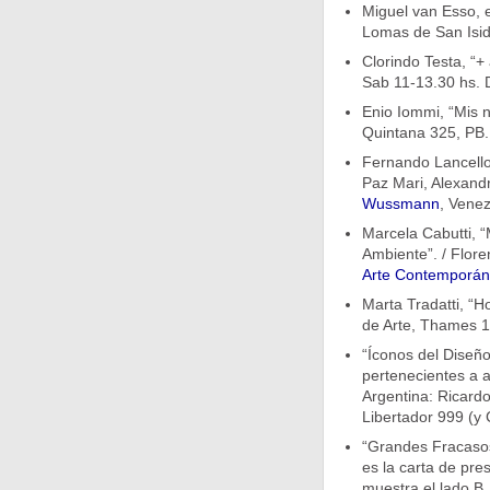
Miguel van Esso, e
Lomas de San Isid
Clorindo Testa, “
Sab 11-13.30 hs. 
Enio Iommi, “Mis 
Quintana 325, PB.
Fernando Lancellot
Paz Mari, Alexandr
Wussmann
, Venez
Marcela Cabutti, “
Ambiente”. / Flore
Arte Contemporá
Marta Tradatti, “H
de Arte, Thames 1
“Íconos del Diseñ
pertenecientes a 
Argentina: Ricard
Libertador 999 (y 
“Grandes Fracasos
es la carta de pre
muestra el lado B, 