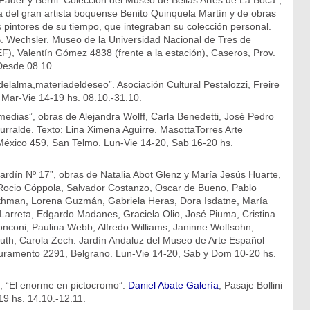
Fader y Berni. Colección del Museo de Bellas Artes de La Boca”,
a del gran artista boquense Benito Quinquela Martín y de obras
s pintores de su tiempo, que integraban su colección personal.
. Wechsler. Museo de la Universidad Nacional de Tres de
, Valentín Gómez 4838 (frente a la estación), Caseros, Prov.
Desde 08.10.
elalma,materiadeldeseo”. Asociación Cultural Pestalozzi, Freire
 Mar-Vie 14-19 hs. 08.10.-31.10.
edias”, obras de Alejandra Wolff, Carla Benedetti, José Pedro
urralde. Texto: Lina Ximena Aguirre. MasottaTorres Arte
xico 459, San Telmo. Lun-Vie 14-20, Sab 16-20 hs.
Jardín Nº 17”, obras de Natalia Abot Glenz y María Jesús Huarte,
ocio Cóppola, Salvador Costanzo, Oscar de Bueno, Pablo
hman, Lorena Guzmán, Gabriela Heras, Dora Isdatne, María
Larreta, Edgardo Madanes, Graciela Olio, José Piuma, Cristina
onconi, Paulina Webb, Alfredo Williams, Janinne Wolfsohn,
h, Carola Zech. Jardín Andaluz del Museo de Arte Español
Juramento 2291, Belgrano. Lun-Vie 14-20, Sab y Dom 10-20 hs.
, “El enorme en pictocromo”.
Daniel Abate Galería
, Pasaje Bollini
9 hs. 14.10.-12.11.