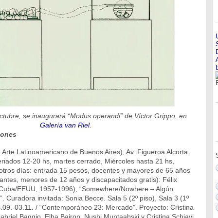
octubre, se inaugurará “Modus operandi” de Víctor Grippo, en
Galería van Riel
.
iones
Arte Latinoamericano de Buenos Aires), Av. Figueroa Alcorta
riados 12-20 hs, martes cerrado, Miércoles hasta 21 hs,
 otros días: entrada 15 pesos, docentes y mayores de 65 años
antes, menores de 12 años y discapacitados gratis): Félix
(Cuba/EEUU, 1957-1996), “Somewhere/Nowhere – Algún
”. Curadora invitada: Sonia Becce. Sala 5 (2º piso), Sala 3 (1º
4.09.-03.11. / “Contemporáneo 23: Mercado”. Proyecto: Cristina
Gabriel Baggio, Elba Bairon, Nushi Muntaabski y Cristina Schiavi.