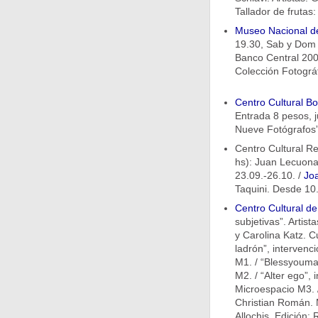
Tallador de frutas:
Museo Nacional de
19.30, Sab y Dom 9
Banco Central 2008
Colección Fotográ
Centro Cultural B
Entrada 8 pesos, j
Nueve Fotógrafos”.
Centro Cultural R
hs): Juan Lecuona,
23.09.-26.10. /
Jo
Taquini. Desde 10
Centro Cultural d
subjetivas”. Artist
y Carolina Katz. Cu
ladrón”, intervenc
M1. / “Blessyoumadl
M2. / “Alter ego”,
Microespacio M3. /
Christian Román. M
Allochis. Edición: