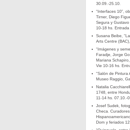
30.09.-25.10.
“Interfaces 10”, o
Tirner, Diego Figu
Segura y Gustavo I
10-18 hs. Entrada l
Susana Beibe, “La 
Arts Centre (BAC)
“Imágenes y semej
Faradje, Jorge Gon
Mariana Schapiro,
Vie 10-16 hs. Entr
“Salón de Pintura 
Museo Raggio, Gas
Natalia Cacchiarelli
1748, entre Hondu
11-14 hs. 07.10.-0
Josef Sudek, fotog
Checa. Curadores:
Hispanoamericano 
Dom y feriados 12