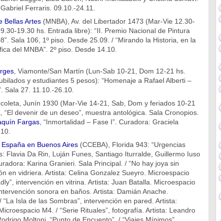
 Gabriel Ferraris. 09.10.-24.11.
 Bellas Artes
(MNBA), Av. del Libertador 1473 (Mar-Vie 12.30-
.30-19.30 hs. Entrada libre): “II. Premio Nacional de Pintura
”. Sala 106, 1º piso. Desde 25.09. / “Mirando la Historia, en la
fica del MNBA”. 2º piso. Desde 14.10.
orges
, Viamonte/San Martín (Lun-Sab 10-21, Dom 12-21 hs.
ubilados y estudiantes 5 pesos): “Homenaje a Rafael Alberti –
 Sala 27. 11.10.-26.10.
ecoleta, Junín 1930 (Mar-Vie 14-21, Sab, Dom y feriados 10-21
 “El devenir de un deseo”, muestra antológica. Sala Cronopios.
aquín Fargas
, “Inmortalidad – Fase I”. Curadora: Graciela
.10.
e España en Buenos Aires
(CCEBA), Florida 943: “Urgencias
as: Flavia Da Rin, Luján Funes, Santiago Iturralde, Guillermo Iuso
radora: Karina Granieri. Sala Principal. / “No hay joya sin
ión en vidriera. Artista: Celina Gonzalez Sueyro. Microespacio
y”, intervención en vitrina. Artista: Juan Batalla. Microespacio
 intervención sonora en baños. Artista: Damián Anache.
 “La Isla de las Sombras”, intervención en pared. Artista:
icroespacio M4. / “Serie Rituales”, fotografía. Artista: Leandro
 Rodrigo Moltoni. “Punto de Encuento”. / “Viajes Mínimos”,