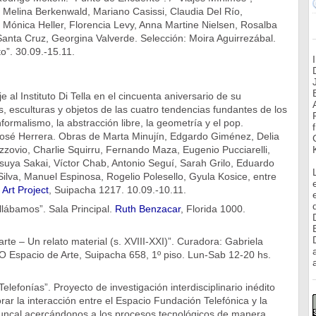
s: Melina Berkenwald, Mariano Casissi, Claudia Del Río,
, Mónica Heller, Florencia Levy, Anna Martine Nielsen, Rosalba
 Santa Cruz, Georgina Valverde. Selección: Moira Aguirrezábal.
o”. 30.09.-15.11.
 al Instituto Di Tella en el cincuenta aniversario de su
s, esculturas y objetos de las cuatro tendencias fundantes de los
formalismo, la abstracción libre, la geometría y el pop.
osé Herrera. Obras de Marta Minujín, Edgardo Giménez, Delia
zzovio, Charlie Squirru, Fernando Maza, Eugenio Pucciarelli,
suya Sakai, Víctor Chab, Antonio Seguí, Sarah Grilo, Eduardo
ilva, Manuel Espinosa, Rogelio Polesello, Gyula Kosice, entre
Art Project
, Suipacha 1217. 10.09.-10.11.
illábamos”. Sala Principal.
Ruth Benzacar
, Florida 1000.
arte – Un relato material (s. XVIII-XXI)”. Curadora: Gabriela
 Espacio de Arte, Suipacha 658, 1º piso. Lun-Sab 12-20 hs.
a
lefonías”. Proyecto de investigación interdisciplinario inédito
ar la interacción entre el Espacio Fundación Telefónica y la
 Juncal acercándonos a los procesos tecnológicos de manera