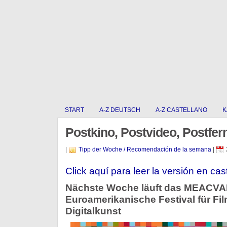
START
A-Z DEUTSCH
A-Z CASTELLANO
K
Postkino, Postvideo, Postfe
|
Tipp der Woche / Recomendación de la semana
|
Click aquí para leer la versión en cas
Nächste Woche läuft das MEACVA
Euroamerikanische Festival für Fi
Digitalkunst