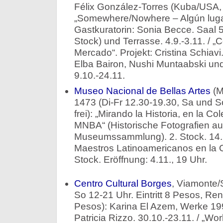
Félix González-Torres (Kuba/USA,
„Somewhere/Nowhere – Algún lugar
Gastkuratorin: Sonia Becce. Saal 5 
Stock) und Terrasse. 4.9.-3.11. / 
Mercado“. Projekt: Cristina Schiavi
Elba Bairon, Nushi Muntaabski und 
9.10.-24.11.
Museo Nacional de Bellas Artes
(M
1473 (Di-Fr 12.30-19.30, Sa und So 
frei): „Mirando la Historia, en la Co
MNBA“ (Historische Fotografien au
Museumssammlung). 2. Stock. 14.10
Maestros Latinoamericanos en la 
Stock. Eröffnung: 4.11., 19 Uhr.
Centro Cultural Borges
, Viamonte/
So 12-21 Uhr. Eintritt 8 Pesos, Re
Pesos): Karina El Azem, Werke 199
Patricia Rizzo. 30.10.-23.11. / „Wo