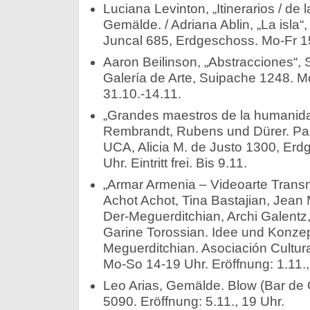
Luciana Levinton, „Itinerarios / de 
Gemälde. / Adriana Ablin, „La isla
Juncal 685, Erdgeschoss. Mo-Fr 15
Aaron Beilinson, „Abstracciones“,
Galería de Arte, Suipache 1248. M
31.10.-14.11.
„Grandes maestros de la humanida
Rembrandt, Rubens und Dürer. Pabe
UCA, Alicia M. de Justo 1300, Erd
Uhr. Eintritt frei. Bis 9.11.
„Armar Armenia – Videoarte Trans
Achot Achot, Tina Bastajian, Jean 
Der-Meguerditchian, Archi Galentz
Garine Torossian. Idee und Konzept
Meguerditchian. Asociación Cultur
Mo-So 14-19 Uhr. Eröffnung: 1.11.,
Leo Arias, Gemälde. Blow (Bar de 
5090. Eröffnung: 5.11., 19 Uhr.