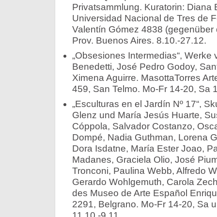
Privatsammlung. Kuratorin: Diana 
Universidad Nacional de Tres de
Valentín Gómez 4838 (gegenüber d
Prov. Buenos Aires. 8.10.-27.12.
„Obsesiones Intermedias“, Werke v
Benedetti, José Pedro Godoy, Santi
Ximena Aguirre. MasottaTorres Ar
459, San Telmo. Mo-Fr 14-20, Sa 1
„Esculturas en el Jardín Nº 17“, Sk
Glenz und María Jesús Huarte, Su
Cóppola, Salvador Costanzo, Osc
Dompé, Nadia Guthman, Lorena G
Dora Isdatne, María Ester Joao, P
Madanes, Graciela Olio, José Pium
Tronconi, Paulina Webb, Alfredo W
Gerardo Wohlgemuth, Carola Zech
des Museo de Arte Español Enriqu
2291, Belgrano. Mo-Fr 14-20, Sa u
11.10.-9.11.