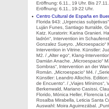
Eröffnung: 6.11., 19 Uhr. Bis 27.11. 
Eröffnung: 6.11., 19-22 Uhr.
Centro Cultural de España en Bue
Florida 943: „Urgencias subjetivas“
Luján Funes, Santiago Iturralde, G
Katz. Kuratorin: Karina Granieri. Ha
ladrón“, Intervention im Schaufenst
Gonzalez Sueyro. „Microespacio“ M
Intervention in Vitrine. Künstler: J
M2. / „Alter ego“, Klang-Interventio
Damián Anache. „Microespacio“ M3. 
Sombras“, Intervention an der Wand
Román. „Microespacio“ M4. / „Serie
Künstler: Leandro Allochis. Edition
de Encuento“. / „Viajes Mínimos“, 
Berkenwald, Mariano Casissi, Clau
Florido, Mónica Heller, Florencia L
Rosalba Mirabella, Leticia Santa C
Auswahl: Moira Aguirrezábal. „Pun