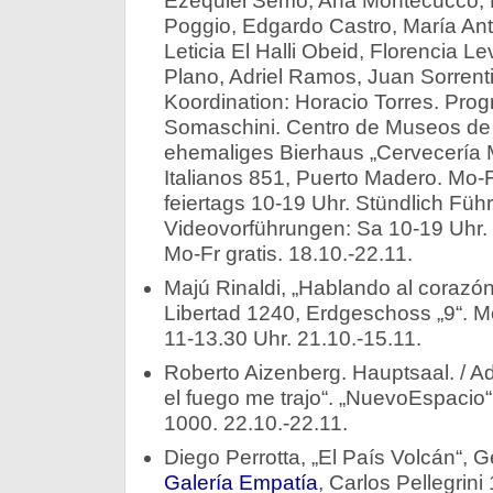
Ezequiel Semo, Ana Montecucco, 
Poggio, Edgardo Castro, María Ant
Leticia El Halli Obeid, Florencia Le
Plano, Adriel Ramos, Juan Sorrenti
Koordination: Horacio Torres. Pro
Somaschini. Centro de Museos de
ehemaliges Bierhaus „Cervecería M
Italianos 851, Puerto Madero. Mo-
feiertags 10-19 Uhr. Stündlich Füh
Videovorführungen: Sa 10-19 Uhr. E
Mo-Fr gratis. 18.10.-22.11.
Majú Rinaldi, „Hablando al corazón
Libertad 1240, Erdgeschoss „9“. M
11-13.30 Uhr. 21.10.-15.11.
Roberto Aizenberg. Hauptsaal. / Adr
el fuego me trajo“. „NuevoEspacio“
1000. 22.10.-22.11.
Diego Perrotta, „El País Volcán“, 
Galería Empatía
, Carlos Pellegrin