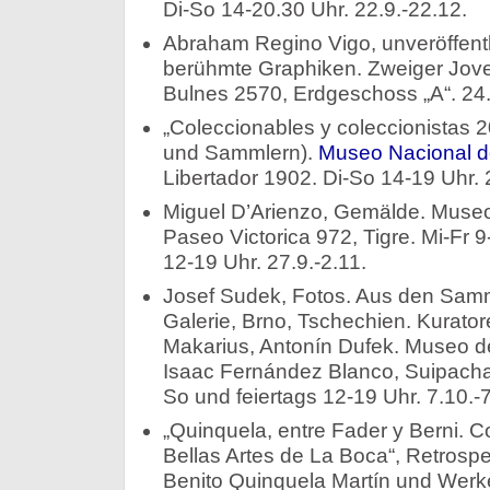
Di-So 14-20.30 Uhr. 22.9.-22.12.
Abraham Regino Vigo, unveröffent
berühmte Graphiken. Zweiger Joven
Bulnes 2570, Erdgeschoss „A“. 24.
„Coleccionables y coleccionistas
und Sammlern).
Museo Nacional de
Libertador 1902. Di-So 14-19 Uhr. 
Miguel D’Arienzo, Gemälde. Museo 
Paseo Victorica 972, Tigre. Mi-Fr 9
12-19 Uhr. 27.9.-2.11.
Josef Sudek, Fotos. Aus den Sam
Galerie, Brno, Tschechien. Kurator
Makarius, Antonín Dufek. Museo d
Isaac Fernández Blanco, Suipacha 
So und feiertags 12-19 Uhr. 7.10.-7
„Quinquela, entre Fader y Berni. 
Bellas Artes de La Boca“, Retrosp
Benito Quinquela Martín und Werk