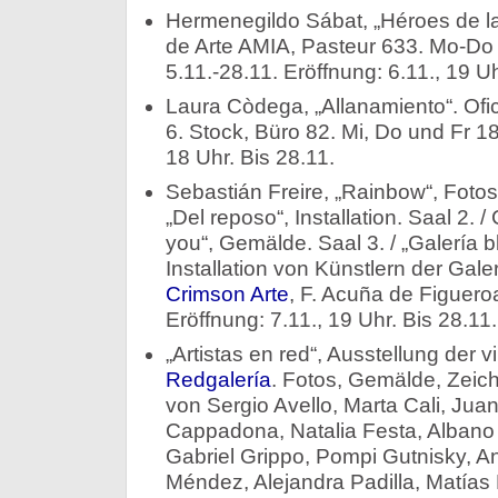
Hermenegildo Sábat, „Héroes de l
de Arte AMIA, Pasteur 633. Mo-Do 
5.11.-28.11. Eröffnung: 6.11., 19 Uh
Laura Còdega, „Allanamiento“. Ofic
6. Stock, Büro 82. Mi, Do und Fr 18
18 Uhr. Bis 28.11.
Sebastián Freire, „Rainbow“, Fotos.
„Del reposo“, Installation. Saal 2. /
you“, Gemälde. Saal 3. / „Galería b
Installation von Künstlern der Gale
Crimson Arte
, F. Acuña de Figuero
Eröffnung: 7.11., 19 Uhr. Bis 28.11.
„Artistas en red“, Ausstellung der vi
Redgalería
. Fotos, Gemälde, Zeic
von Sergio Avello, Marta Cali, Ju
Cappadona, Natalia Festa, Albano 
Gabriel Grippo, Pompi Gutnisky, A
Méndez, Alejandra Padilla, Matía