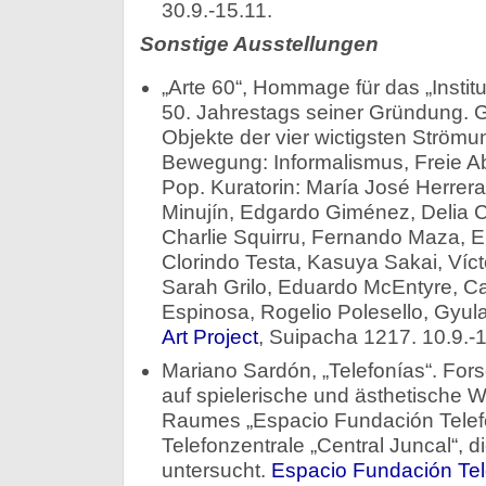
30.9.-15.11.
Sonstige Ausstellungen
„Arte 60“, Hommage für das „Institu
50. Jahrestags seiner Gründung. 
Objekte der vier wictigsten Ström
Bewegung: Informalismus, Freie Ab
Pop. Kuratorin: María José Herrer
Minujín, Edgardo Giménez, Delia C
Charlie Squirru, Fernando Maza, Eu
Clorindo Testa, Kasuya Sakai, Víct
Sarah Grilo, Eduardo McEntyre, Ca
Espinosa, Rogelio Polesello, Gyula
Art Project
, Suipacha 1217. 10.9.-1
Mariano Sardón, „Telefonías“. For
auf spielerische und ästhetische W
Raumes „Espacio Fundación Telefón
Telefonzentrale „Central Juncal“, die
untersucht.
Espacio Fundación Tel