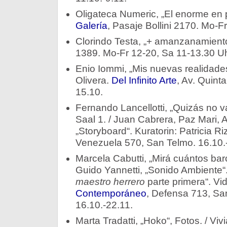
Oligateca Numeric, „El enorme en 
Galería
, Pasaje Bollini 2170. Mo-F
Clorindo Testa, „+ amanzanamiento
1389. Mo-Fr 12-20, Sa 11-13.30 Uhr
Enio Iommi, „Mis nuevas realidades
Olivera.
Del Infinito Arte
, Av. Quint
15.10.
Fernando Lancellotti, „Quizás no v
Saal 1. / Juan Cabrera, Paz Mari,
„Storyboard“. Kuratorin: Patricia Ri
Venezuela 570, San Telmo. 16.10.
Marcela Cabutti, „Mirá cuántos bar
Guido Yannetti, „Sonido Ambiente“. 
maestro herrero
parte primera“. Vi
Contemporáneo
, Defensa 713, Sa
16.10.-22.11.
Marta Tradatti, „Hoko“, Fotos. / Vi