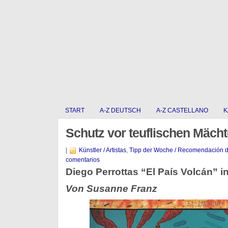
START
A-Z DEUTSCH
A-Z CASTELLANO
K
Schutz vor teuflischen Mäch
|
Künstler / Artistas
,
Tipp der Woche / Recomendación 
comentarios
Diego Perrottas “El País Volcán” i
Von Susanne Franz