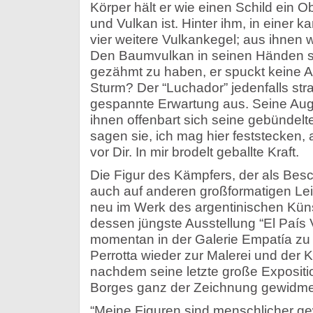
Körper hält er wie einen Schild ein 
und Vulkan ist. Hinter ihm, in einer 
vier weitere Vulkankegel; aus ihnen 
Den Baumvulkan in seinen Händen s
gezähmt zu haben, er spuckt keine 
Sturm? Der “Luchador” jedenfalls stra
gespannte Erwartung aus. Seine Auge
ihnen offenbart sich seine gebündelt
sagen sie, ich mag hier feststecken,
vor Dir. In mir brodelt geballte Kraft.
Die Figur des Kämpfers, der als Bes
auch auf anderen großformatigen Lei
neu im Werk des argentinischen Künst
dessen jüngste Ausstellung “El País 
momentan in der Galerie Empatía zu se
Perrotta wieder zur Malerei und der 
nachdem seine letzte große Expositio
Borges ganz der Zeichnung gewidme
“Meine Figuren sind menschlicher ge