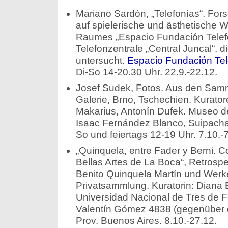
Mariano Sardón, „Telefonías“. For
auf spielerische und ästhetische W
Raumes „Espacio Fundación Telefón
Telefonzentrale „Central Juncal“, die
untersucht.
Espacio Fundación Tel
Di-So 14-20.30 Uhr. 22.9.-22.12.
Josef Sudek, Fotos. Aus den Sam
Galerie, Brno, Tschechien. Kurator
Makarius, Antonín Dufek. Museo d
Isaac Fernández Blanco, Suipacha 
So und feiertags 12-19 Uhr. 7.10.-7
„Quinquela, entre Fader y Berni. 
Bellas Artes de La Boca“, Retrosp
Benito Quinquela Martín und Werk
Privatsammlung. Kuratorin: Diana 
Universidad Nacional de Tres de
Valentín Gómez 4838 (gegenüber d
Prov. Buenos Aires. 8.10.-27.12.