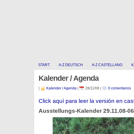
START
A-Z DEUTSCH
A-Z CASTELLANO
K
Kalender / Agenda
|
Kalender / Agenda
|
28/11/08
|
0 comentarios
Click aquí para leer la versión en cas
Ausstellungs-Kalender 29.11.08-06