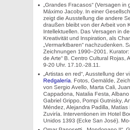
„Grandes Fracasos“ (Versagen in gr
Máximo Jacoby. In einer Gesellschaft
zeigt die Ausstellung die andere Se
draußen bleibt von der Arbeit von 
Intellektuellen. Das Versagen in de
Kreativität und Inspiration, als Ch
„Vermarktbaren“ nachzudenken. Saal
Zeichnungen 1990–2001. Kurator:
de Arte“ B. Centro Cultural Rojas,
9-20 Uhr. 17.10.-28.11.
„Artistas en red“, Ausstellung der vi
Redgalería
. Fotos, Gemälde, Zeic
von Sergio Avello, Marta Cali, Ju
Cappadona, Natalia Festa, Albano 
Gabriel Grippo, Pompi Gutnisky, A
Méndez, Alejandra Padilla, Matía
Zuviría. Interventionen im Hotel B
Unidos 1393 (Ecke San José). Mo-F
Omar Panosetti, „Mondopano II“, G