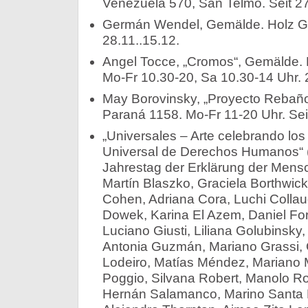
Venezuela 570, San Telmo. Seit 27
Germán Wendel, Gemälde. Holz Gal
28.11..15.12.
Angel Tocce, „Cromos“, Gemälde. P
Mo-Fr 10.30-20, Sa 10.30-14 Uhr. 
May Borovinsky, „Proyecto Rebañ
Paraná 1158. Mo-Fr 11-20 Uhr. Sei
„Universales – Arte celebrando los
Universal de Derechos Humanos“ (D
Jahrestag der Erklärung der Mens
Martín Blaszko, Graciela Borthwick
Cohen, Adriana Cora, Luchi Collaud
Dowek, Karina El Azem, Daniel For
Luciano Giusti, Liliana Golubinsky
Antonia Guzmán, Mariano Grassi, 
Lodeiro, Matías Méndez, Mariano M
Poggio, Silvana Robert, Manolo R
Hernán Salamanco, Marino Santa Ma