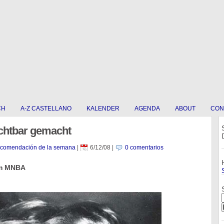
CH
A-Z CASTELLANO
KALENDER
AGENDA
ABOUT
CON
ichtbar gemacht
ecomendación de la semana
|
6/12/08
|
0 comentarios
im MNBA