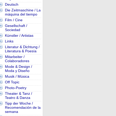
Deutsch
Die Zeitmaschine / La
máquina del tiempo
Film / Cine
Gesellschaft /
Sociedad
Künstler / Artistas
Links
Literatur & Dichtung /
Literatura & Poesía
Mitarbeiter /
Colaboradores
Mode & Design /
Moda y Diseño
Musik / Música
Off Topic
Photo-Poetry
Theater & Tanz /
Teatro & Danza
Tipp der Woche /
Recomendación de la
semana