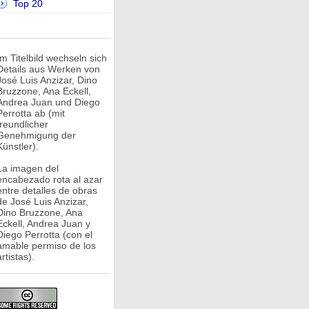
Top 20
Im Titelbild wechseln sich
Details aus Werken von
José Luis Anzizar, Dino
Bruzzone, Ana Eckell,
Andrea Juan und Diego
Perrotta ab (mit
freundlicher
Genehmigung der
Künstler).
La imagen del
encabezado rota al azar
entre detalles de obras
de José Luis Anzizar,
Dino Bruzzone, Ana
Eckell, Andrea Juan y
Diego Perrotta (con el
amable permiso de los
rtistas).