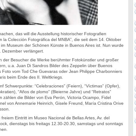
achen, das will die Ausstellung historischer Fotografien
en la Colección Fotográfica del MNBA”, die seit dem 14. Oktober
 im Museum der Schönen Künste in Buenos Aires ist. Nun wurde
. Dezember verlängert.
ann der Besucher die Werke berühmter Fotokünstler und großer
rn, u.a. Juan Di Sandros Bilder des Zeppelin über Buenos
as Foto vom Tod Che Guevaras oder Jean Philippe Charbonniers
aris beim Ende des II. Weltkriegs.
ünf Schwerpunkte: “Celebraciones” (Feiern), “Víctimas” (Opfer),
ratien), “Años de plomo” (Bleierne Jahre) und “Retratos”
ren zählen die Bilder von Eva Perón, Victoria Ocampo, Fidel
el von Annemarie Heinrich, Gisele Freund, María Cristina Orive
sson.
i freiem Eintritt im Museo Nacional de Bellas Artes, Av. del
tock, dienstags bis freitags 12.30-20.30, samstags und sonntags
hen.