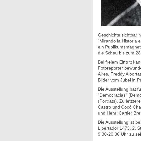
Geschichte sichtbar m
“Mirando la Historia 
ein Publikumsmagnet
die Schau bis zum 28
Bei freiem Eintritt k
Fotoreporter bewunde
Aires, Freddy Albort
Bilder vom Jubel in P
Die Ausstellung hat f
“Democracias” (Demok
(Porträts). Zu letzte
Castro und Cocó Chan
und Henri Cartier Bre
Die Ausstellung ist be
Libertador 1473, 2. S
9.30-20.30 Uhr zu se