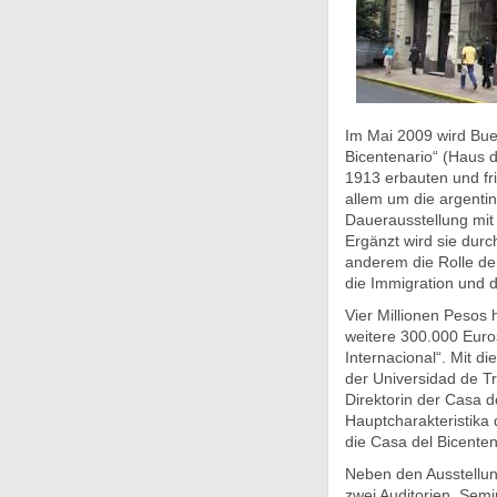
Im Mai 2009 wird Buen
Bicentenario“ (Haus d
1913 erbauten und fr
allem um die argentin
Dauerausstellung mit 
Ergänzt wird sie dur
anderem die Rolle der
die Immigration und d
Vier Millionen Pesos h
weitere 300.000 Eur
Internacional“. Mit 
der Universidad de Tre
Direktorin der Casa de
Hauptcharakteristika 
die Casa del Bicenten
Neben den Ausstellu
zwei Auditorien, Semi