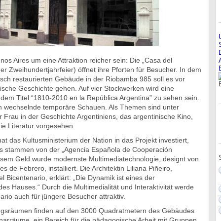
os Aires um eine Attraktion reicher sein: Die „Casa del
er Zweihundertjahrfeier) öffnet ihre Pforten für Besucher. In dem
isch restaurierten Gebäude in der Riobamba 985 soll es vor
ische Geschichte gehen. Auf vier Stockwerken wird eine
dem Titel “1810-2010 en la República Argentina” zu sehen sein.
ch wechselnde temporäre Schauen. Als Themen sind unter
 Frau in der Geschichte Argentiniens, das argentinische Kino,
ie Literatur vorgesehen.
at das Kultusministerium der Nation in das Projekt investiert,
os stammen von der „Agencia Española de Cooperación
diesem Geld wurde modernste Multimediatechnologie, designt von
s de Febrero, installiert. Die Architektin Liliana Piñeiro,
l Bicentenario, erklärt: „Die Dynamik ist eines der
des Hauses.“ Durch die Multimedialität und Interaktivität werde
ario auch für jüngere Besucher attraktiv.
ngsräumen finden auf den 3000 Quadratmetern des Gebäudes
narräume, ein Bereich für die pädagogische Arbeit mit Gruppen,