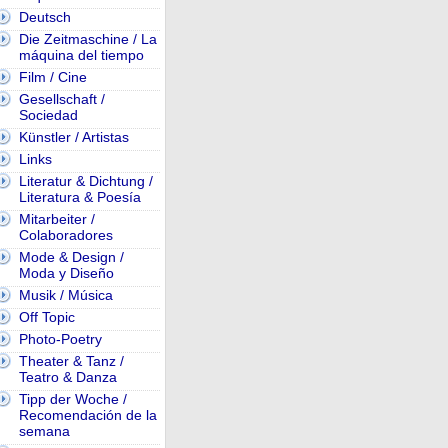
Deutsch
Die Zeitmaschine / La
máquina del tiempo
Film / Cine
Gesellschaft /
Sociedad
Künstler / Artistas
Links
Literatur & Dichtung /
Literatura & Poesía
Mitarbeiter /
Colaboradores
Mode & Design /
Moda y Diseño
Musik / Música
Off Topic
Photo-Poetry
Theater & Tanz /
Teatro & Danza
Tipp der Woche /
Recomendación de la
semana