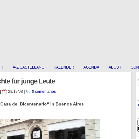
CH
A-Z CASTELLANO
KALENDER
AGENDA
ABOUT
CON
te für junge Leute
|
28/12/08
|
0 comentarios
 „Casa del Bicentenario“ in Buenos Aires