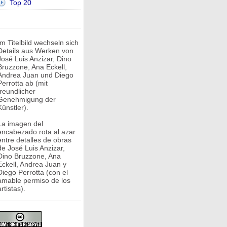
Top 20
Im Titelbild wechseln sich
Details aus Werken von
José Luis Anzizar, Dino
Bruzzone, Ana Eckell,
Andrea Juan und Diego
Perrotta ab (mit
freundlicher
Genehmigung der
Künstler).
La imagen del
encabezado rota al azar
entre detalles de obras
de José Luis Anzizar,
Dino Bruzzone, Ana
Eckell, Andrea Juan y
Diego Perrotta (con el
amable permiso de los
rtistas).