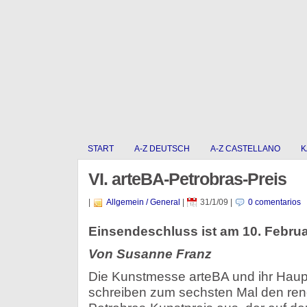
START
A-Z DEUTSCH
A-Z CASTELLANO
K
VI. arteBA-Petrobras-Preis
|
Allgemein / General
|
31/1/09
|
0 comentarios
Einsendeschluss ist am 10. Februa
Von Susanne Franz
Die Kunstmesse arteBA und ihr Haup
schreiben zum sechsten Mal den ren