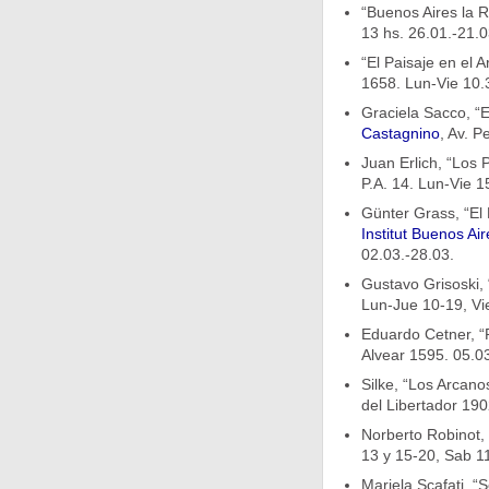
“Buenos Aires la R
13 hs. 26.01.-21.0
“El Paisaje en el 
1658. Lun-Vie 10.
Graciela Sacco, “E
Castagnino
, Av. P
Juan Erlich, “Los 
P.A. 14. Lun-Vie 1
Günter Grass, “El 
Institut Buenos Air
02.03.-28.03.
Gustavo Grisoski, 
Lun-Jue 10-19, Vie
Eduardo Cetner, “P
Alvear 1595. 05.03
Silke, “Los Arcano
del Libertador 19
Norberto Robinot, 
13 y 15-20, Sab 11
Mariela Scafati, “