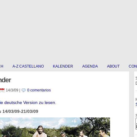
CH
A-Z CASTELLANO
KALENDER
AGENDA
ABOUT
CON
nder
14/3/09
|
0 comentarios
die deutsche Version zu lesen.
 14/03/09-21/03/09