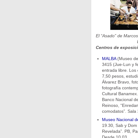
El “Asado” de Marcos 
Centros de exposic
MALBA
(Museo de 
3415 (Jue-Lun y fe
entrada libre. Los
7,50 pesos, estud
Álvarez Bravo, fot
fotografía contem
Cultural Banamex. 
Banco Nacional de 
Reinoso, “Enredam
comodatos”. Sala 3
Museo Nacional de
19.30, Sab y Dom 9
Revelada”. PB, Pabe
Desde 10.03.