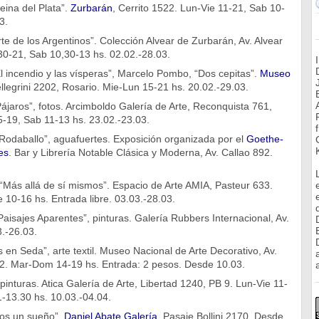
eina del Plata”.
Zurbarán
, Cerrito 1522. Lun-Vie 11-21, Sab 10-
3.
Arte de los Argentinos”. Colección Alvear de Zurbarán, Av. Alvear
30-21, Sab 10,30-13 hs. 02.02.-28.03.
l incendio y las vísperas”, Marcelo Pombo, “Dos cepitas”.
Museo
ellegrini 2202, Rosario. Mie-Lun 15-21 hs. 20.02.-29.03.
Pájaros”, fotos. Arcimboldo Galería de Arte, Reconquista 761,
5-19, Sab 11-13 hs. 23.02.-23.03.
Rodaballo”, aguafuertes. Exposición organizada por el
Goethe-
es
. Bar y Librería Notable Clásica y Moderna, Av. Callao 892.
“Más allá de sí mismos”. Espacio de Arte AMIA, Pasteur 633.
 10-16 hs. Entrada libre. 03.03.-28.03.
aisajes Aparentes”, pinturas. Galería Rubbers Internacional, Av.
.-26.03.
s en Seda”, arte textil. Museo Nacional de Arte Decorativo, Av.
02. Mar-Dom 14-19 hs. Entrada: 2 pesos. Desde 10.03.
a
pinturas. Atica Galería de Arte, Libertad 1240, PB 9. Lun-Vie 11-
-13.30 hs. 10.03.-04.04.
Sos un sueño”.
Daniel Abate Galería
, Pasaje Bollini 2170. Desde