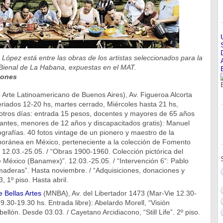
López está entre las obras de los artistas seleccionados para la
Bienal de La Habana, expuestas en el MAT.
iones
Arte Latinoamericano de Buenos Aires), Av. Figueroa Alcorta
riados 12-20 hs, martes cerrado, Miércoles hasta 21 hs,
 otros días: entrada 15 pesos, docentes y mayores de 65 años
iantes, menores de 12 años y discapacitados gratis): Manuel
ografías. 40 fotos vintage de un pionero y maestro de la
poránea en México, perteneciente a la colección de Fomento
12.03.-25.05. / “Obras 1900-1960. Colección pictórica del
México (Banamex)”. 12.03.-25.05. / “Intervención 6”: Pablo
aderas”. Hasta noviembre. / “Adquisiciones, donaciones y
, 1º piso. Hasta abril.
 Bellas Artes
(MNBA), Av. del Libertador 1473 (Mar-Vie 12.30-
.30-19.30 hs. Entrada libre): Abelardo Morell, “Visión
llón. Desde 03.03. / Cayetano Arcidiacono, “Still Life”. 2º piso.