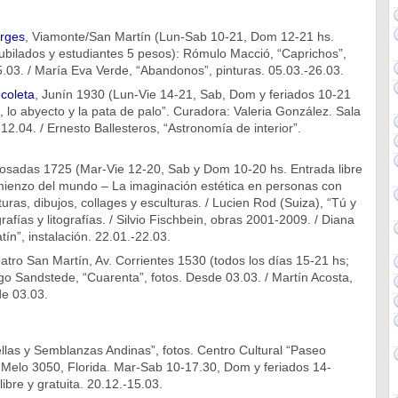
orges
, Viamonte/San Martín (Lun-Sab 10-21, Dom 12-21 hs.
ubilados y estudiantes 5 pesos): Rómulo Macció, “Caprichos”,
5.03. / María Eva Verde, “Abandonos”, pinturas. 05.03.-26.03.
coleta
, Junín 1930 (Lun-Vie 14-21, Sab, Dom y feriados 10-21
o, lo abyecto y la pata de palo”. Curadora: Valeria González. Sala
12.04. / Ernesto Ballesteros, “Astronomía de interior”.
Posadas 1725 (Mar-Vie 12-20, Sab y Dom 10-20 hs. Entrada libre
omienzo del mundo – La imaginación estética en personas con
uras, dibujos, collages y esculturas. / Lucien Rod (Suiza), “Tú y
grafías y litografías. / Silvio Fischbein, obras 2001-2009. / Diana
tín”, instalación. 22.01.-22.03.
atro San Martín, Av. Corrientes 1530 (todos los días 15-21 hs;
ego Sandstede, “Cuarenta”, fotos. Desde 03.03. / Martín Acosta,
de 03.03.
llas y Semblanzas Andinas”, fotos. Centro Cultural “Paseo
 Melo 3050, Florida. Mar-Sab 10-17.30, Dom y feriados 14-
ibre y gratuita. 20.12.-15.03.