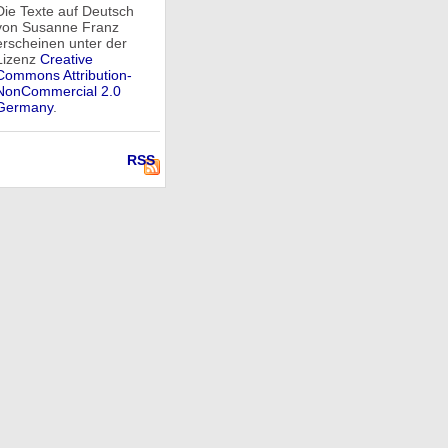
Die Texte auf Deutsch
von Susanne Franz
erscheinen unter der
Lizenz
Creative
Commons Attribution-
NonCommercial 2.0
Germany
.
RSS