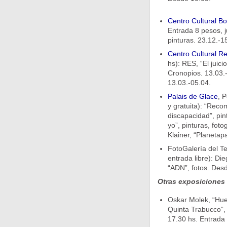
Centro Cultural B
Entrada 8 pesos, j
pinturas. 23.12.-1
Centro Cultural Re
hs): RES, “El juici
Cronopios. 13.03.-
13.03.-05.04.
Palais de Glace
, 
y gratuita): “Rec
discapacidad”, pint
yo”, pinturas, foto
Klainer, “Planetapa
FotoGalería del Te
entrada libre): Di
“ADN”, fotos. Des
Otras exposiciones
Oskar Molek, “Hue
Quinta Trabucco”,
17.30 hs. Entrada l