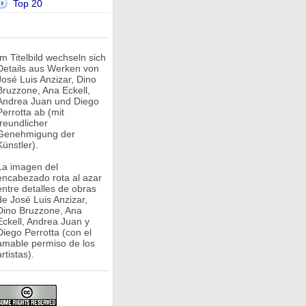
Top 20
Im Titelbild wechseln sich
Details aus Werken von
José Luis Anzizar, Dino
Bruzzone, Ana Eckell,
Andrea Juan und Diego
Perrotta ab (mit
freundlicher
Genehmigung der
Künstler).
La imagen del
encabezado rota al azar
entre detalles de obras
de José Luis Anzizar,
Dino Bruzzone, Ana
Eckell, Andrea Juan y
Diego Perrotta (con el
amable permiso de los
rtistas).