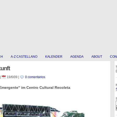
CH
A-Z CASTELLANO
KALENDER
AGENDA
ABOUT
CON
kunft
|
19/6/09
|
0 comentarios
 Emergente“ im Centro Cultural Recoleta