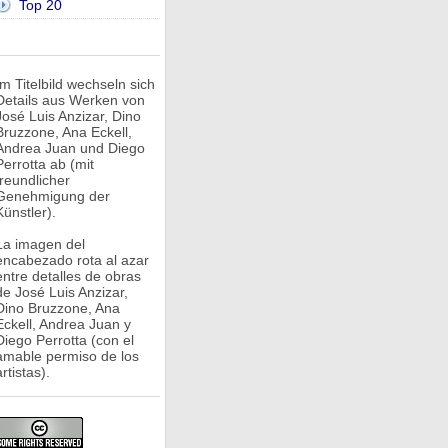
Top 20
Im Titelbild wechseln sich
Details aus Werken von
José Luis Anzizar, Dino
Bruzzone, Ana Eckell,
Andrea Juan und Diego
Perrotta ab (mit
freundlicher
Genehmigung der
Künstler).
La imagen del
encabezado rota al azar
entre detalles de obras
de José Luis Anzizar,
Dino Bruzzone, Ana
Eckell, Andrea Juan y
Diego Perrotta (con el
amable permiso de los
rtistas).