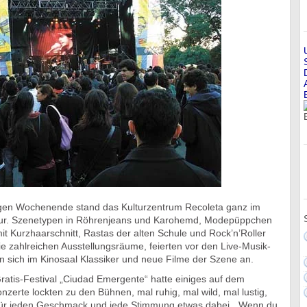
en Wochenende stand das Kulturzentrum Recoleta ganz im
tur. Szenetypen in Röhrenjeans und Karohemd, Modepüppchen
it Kurzhaarschnitt, Rastas der alten Schule und Rock’n’Roller
e zahlreichen Ausstellungsräume, feierten vor den Live-Musik-
 sich im Kinosaal Klassiker und neue Filme der Szene an.
ratis-Festival „Ciudad Emergente“ hatte einiges auf dem
nzerte lockten zu den Bühnen, mal ruhig, mal wild, mal lustig,
 für jeden Geschmack und jede Stimmung etwas dabei. „Wenn du