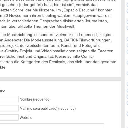
 gesehen (oder gehört) hast, hier ist sie“, verhieß das
 letzten Schrei der Musikszene. Im „Espacio Escuchá!“ konnten
n 30 Newcomern ihren Liebling wählen, Hauptgewinn war ein
stadt. In verschiedenen Gesprächen diskutierten Journalisten,
ten über aktuelle Themen der Musikwelt.
ine Musikrichtung ist, sondern vielmehr ein Lebensstil, zeigten
en Angebote: Die Modeausstellung, BAFICI-Filmvorführungen,
esieprojekt, der Zeitschriftenraum, Kunst- und Fotografie-
ve-Graffity-Projekt und Videoinstallationen zeigten die Facetten
hrer Schönheit und Originalität. Kleine schrille Comic-
tierten die Kategorien des Festivals, das sich über das gesamte
kte.
rio
Nombre (requerido)
Mail (no será publicado) (requerido)
Website