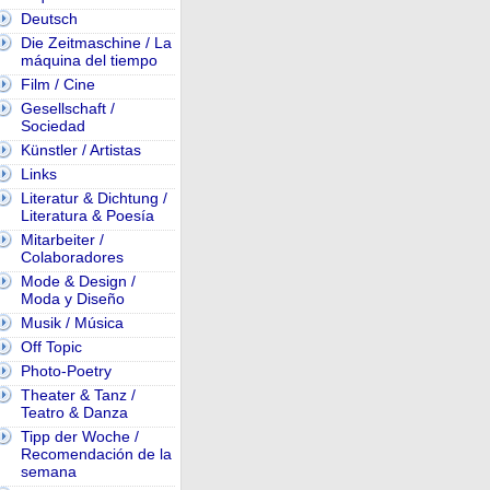
Deutsch
Die Zeitmaschine / La
máquina del tiempo
Film / Cine
Gesellschaft /
Sociedad
Künstler / Artistas
Links
Literatur & Dichtung /
Literatura & Poesía
Mitarbeiter /
Colaboradores
Mode & Design /
Moda y Diseño
Musik / Música
Off Topic
Photo-Poetry
Theater & Tanz /
Teatro & Danza
Tipp der Woche /
Recomendación de la
semana