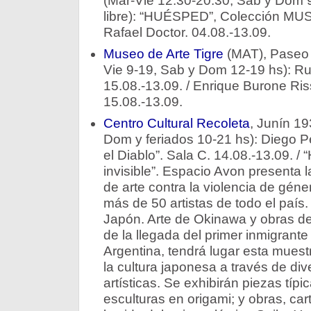
(Mar-Vie 12.30-20.30, Sab y Dom 9
libre): “HUÉSPED”, Colección MU
Rafael Doctor. 04.08.-13.09.
Museo de Arte Tigre
(MAT), Paseo V
Vie 9-19, Sab y Dom 12-19 hs): Ru
15.08.-13.09. / Enrique Burone Riss
15.08.-13.09.
Centro Cultural Recoleta
, Junín 19
Dom y feriados 10-21 hs): Diego Per
el Diablo”. Sala C. 14.08.-13.09. / 
invisible”. Espacio Avon presenta 
de arte contra la violencia de gén
más de 50 artistas de todo el país.
Japón. Arte de Okinawa y obras de
de la llegada del primer inmigrant
Argentina, tendrá lugar esta muestr
la cultura japonesa a través de di
artísticas. Se exhibirán piezas típ
esculturas en origami; y obras, car