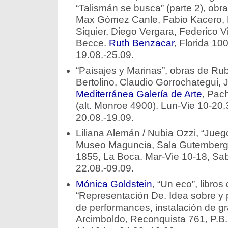
“Talismán se busca” (parte 2), obr
Max Gómez Canle, Fabio Kacero, 
Siquier, Diego Vergara, Federico Vi
Becce.
Ruth Benzacar
, Florida 10
19.08.-25.09.
“Paisajes y Marinas”, obras de Ru
Bertolino, Claudio Gorrochategui, 
Mediterránea Galería de Arte
, Pac
(alt. Monroe 4900). Lun-Vie 10-20.
20.08.-19.09.
Liliana Alemán / Nubia Ozzi, “Juegos
Museo Maguncia, Sala Gutemberg
1855, La Boca. Mar-Vie 10-18, Sa
22.08.-09.09.
Mónica Goldstein
, “Un eco”, libros
“Representación De. Idea sobre y 
de performances, instalación de gr
Arcimboldo, Reconquista 761, P.B.