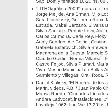
Sab, Dom y feriados 10-20 hs. 08.
“LITHO/gráfica 2009”, obras de Leó
Jorge Meijide, Ana Erman, Milo L
Sara Lipchinsky, Guillermo Roux, 
Estrada, Mabel Berzano, Silvana B
Silvia Sanjurjo, Renate Levy, Alicia 
Carlos Carmona, Carla Rey, Floky 
Analy Sendon, Ale Coirini, Cristina
Gabriela Esterovich, Silvia Brewda
Macarena de la Cuesta, Marcelo S
Claudio Goldini, Norma Villareal,
Castro Feijoo, Silvia Plumari, Mar
Vivo. Museo Municipal de Bellas A
Sarmiento y Villegas, Gral. Roca, 
Daniel Kiblisky, “El Recreo de los s
Marín, videos. P.B. / Juan Pablo Cher
Marisa Rueda, “Ciudades Líquidas”, 
Andrea Ladvocat, instalaciones. 2º 
Lavalleja 1062. Lun-Vie 13-20 hs. E