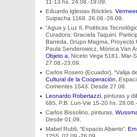
11-13 hs. 24.08.-19.09.
Eduardo Iglesias Brickles.
Vermeer
Suipacha 1168. 26.08.-26.09.
“Agua y Luz II, Poéticas Tecnológi
Curadora: Graciela Taquini. Partici
Barreda, Grupo Magma, Proyecto Un
Paula Senderowicz, Mónica Van A
Objeto a
, Niceto Vega 5181. Mar-S
27.08.-23.09.
Carlos Rosero (Ecuador), “Valija de
Cultural de la Cooperación
, Espaci
Corrientes 1543. Desde 27.08.
Leonardo Robertazzi
, pinturas y d
685, P.B. Lun-Vie 15-20 hs. 28.08.
Carlos Bissolino, pinturas.
Wussm
Desde 01.09.
Mabel Rubli, “Espacio Abierto”.
Em
1255. 02.09.-26.09.