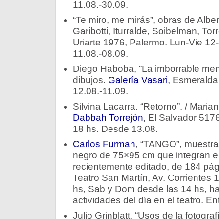
11.08.-30.09.
“Te miro, me mirás”, obras de Albe
Garibotti, Iturralde, Soibelman, Tor
Uriarte 1976, Palermo. Lun-Vie 12
11.08.-08.09.
Diego Haboba, “La imborrable memor
dibujos.
Galería Vasari
, Esmeralda
12.08.-11.09.
Silvina Lacarra, “Retorno”. / Mariano
Dabbah Torrejón
, El Salvador 517
18 hs. Desde 13.08.
Carlos Furman
, “TANGO”, muestra
negro de 75×95 cm que integran e
recientemente editado, de 184 pági
Teatro San Martín, Av. Corrientes 
hs, Sab y Dom desde las 14 hs, has
actividades del día en el teatro. En
Julio Grinblatt, “Usos de la fotografí