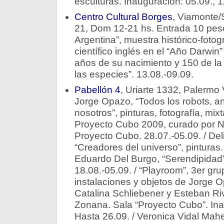
esculturas. Inauguración: 05.09., 
Centro Cultural Borges
, Viamonte/
21, Dom 12-21 hs. Entrada 10 peso
Argentina”, muestra histórico-foto
científico inglés en el “Año Darwi
años de su nacimiento y 150 de la 
las especies”. 13.08.-09.09.
Pabellón 4
, Uriarte 1332, Palermo 
Jorge Opazo, “Todos los robots, a
nosotros”, pinturas, fotografía, mix
Proyecto Cubo 2009, curado por N
Proyecto Cubo. 28.07.-05.09. / Deli
“Creadores del universo”, pinturas. 
Eduardo Del Burgo, “Serendipidad”, 
18.08.-05.09. / “Playroom”, 3er gr
instalaciones y objetos de Jorge 
Catalina Schliebener y Esteban Ri
Zonana. Sala “Proyecto Cubo”. Ina
Hasta 26.09. / Veronica Vidal Mah