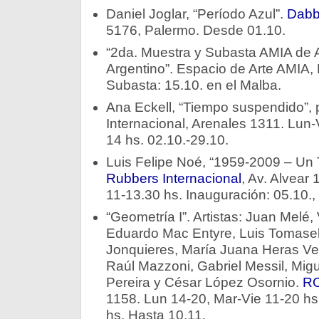
Daniel Joglar, “Período Azul”.
Dabb
5176, Palermo. Desde 01.10.
“2da. Muestra y Subasta AMIA de
Argentino”. Espacio de Arte AMIA, 
Subasta: 15.10. en el Malba.
Ana Eckell, “Tiempo suspendido”, p
Internacional, Arenales 1311. Lun-
14 hs. 02.10.-29.10.
Luis Felipe Noé, “1959-2009 – Un 
Rubbers Internacional
, Av. Alvear
11-13.30 hs. Inauguración: 05.10.,
“Geometría I”. Artistas: Juan Melé,
Eduardo Mac Entyre, Luis Tomasell
Jonquieres, María Juana Heras Vel
Raúl Mazzoni, Gabriel Messil, Migu
Pereira y César López Osornio.
RO
1158. Lun 14-20, Mar-Vie 11-20 hs.
hs. Hasta 10.11.