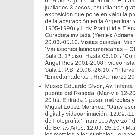
de 5 años gratis. Miércoles: Entra
jubilados 3 pesos, estudiantes grati
exposición que pone en valor la p
de la abstracción en la Argentina:
1905-1990) y Lidy Prati (Lidia Elen
Curadora invitada (Yente): Adriana 
20.08.-05.10. Visitas guiadas: Mie 
“Variaciones latinoamericanas – Ob
Sala 3, 1º piso. Hasta 05.10. / “C
Ángel Ríos 2001-2008”, videoinstal
Sala 1, P.B. 20.08.-26.10. / “Inter
“Enredamaderas”. Hasta marzo 20
Museo Eduardo Sívori, Av. Infanta I
puente del Rosedal (Mar-Vie 12-20
20 hs. Entrada 1 peso, miércoles y
Miguel López Martínez, “Otras escri
digital y videoanimación. 12.09.-11
de Fotografía ‘Francisco Ayerza'”
de Bellas Artes. 12.09.-25.10. / M
los metales a los símbolos”, grabado