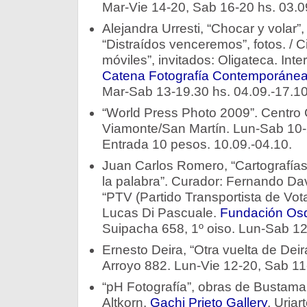
Mar-Vie 14-20, Sab 16-20 hs. 03.0
Alejandra Urresti, “Chocar y volar”,
“Distraídos venceremos”, fotos. / C
móviles”, invitados: Oligateca. Int
Catena Fotografía Contemporáne
Mar-Sab 13-19.30 hs. 04.09.-17.10
“World Press Photo 2009”. Centro 
Viamonte/San Martín. Lun-Sab 10-
Entrada 10 pesos. 10.09.-04.10.
Juan Carlos Romero, “Cartografías
la palabra”. Curador: Fernando Davi
“PTV (Partido Transportista de Vota
Lucas Di Pascuale.
Fundación Osd
Suipacha 658, 1º oiso. Lun-Sab 12
Ernesto Deira, “Otra vuelta de Deir
Arroyo 882. Lun-Vie 12-20, Sab 11
“pH Fotografía”, obras de Bustaman
Altkorn.
Gachi Prieto Gallery
, Uria