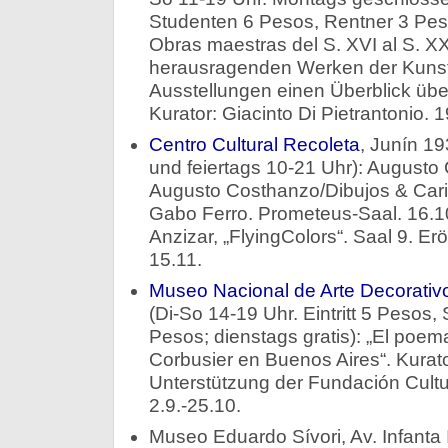
Studenten 6 Pesos, Rentner 3 Pesos
Obras maestras del S. XVI al S. X
herausragenden Werken der Kunstg
Ausstellungen einen Überblick übe
Kurator: Giacinto Di Pietrantonio. 1
Centro Cultural Recoleta
, Junín 19
und feiertags 10-21 Uhr): Augusto
Augusto Costhanzo/Dibujos & Caric
Gabo Ferro. Prometeus-Saal. 16.10
Anzizar, „FlyingColors“. Saal 9. Erö
15.11.
Museo Nacional de Arte Decorativ
(Di-So 14-19 Uhr. Eintritt 5 Pesos
Pesos; dienstags gratis): „El poem
Corbusier en Buenos Aires“. Kurato
Unterstützung der Fundación Cultu
2.9.-25.10.
Museo Eduardo Sívori, Av. Infanta