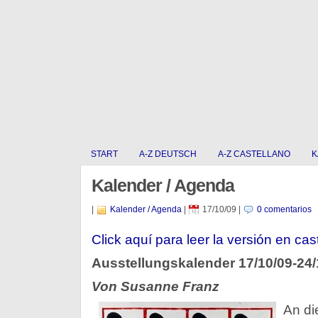
START
A-Z DEUTSCH
A-Z CASTELLANO
K
Kalender / Agenda
|
Kalender / Agenda
|
17/10/09
|
0 comentarios
Click aquí para leer la versión en cas
Ausstellungskalender 17/10/09-24/
Von Susanne Franz
An d