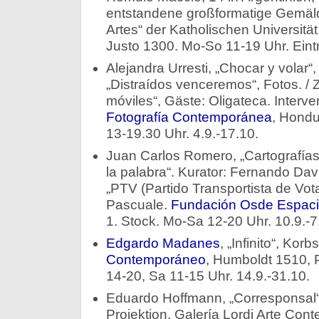
entstandene großformatige Gemälde
Artes“ der Katholischen Universitä
Justo 1300. Mo-So 11-19 Uhr. Eintrit
Alejandra Urresti, „Chocar y volar“
„Distraídos venceremos“, Fotos. / 
móviles“, Gäste: Oligateca. Interv
Fotografía Contemporánea
, Hondu
13-19.30 Uhr. 4.9.-17.10.
Juan Carlos Romero, „Cartografías
la palabra“. Kurator: Fernando Davi
„PTV (Partido Transportista de Vot
Pascuale.
Fundación Osde Espaci
1. Stock. Mo-Sa 12-20 Uhr. 10.9.-7
Edgardo Madanes
, „Infinito“, Kor
Contemporáneo
, Humboldt 1510, 
14-20, Sa 11-15 Uhr. 14.9.-31.10.
Eduardo Hoffmann, „Corresponsal“,
Projektion. Galería Lordi Arte Co