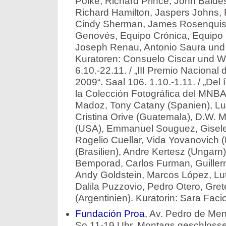
Polke, Richard Prince, John Baldes
Richard Hamilton, Jaspers Johns,
Cindy Sherman, James Rosenquist
Genovés, Equipo Crónica, Equipo 
Joseph Renau, Antonio Saura und 
Kuratoren: Consuelo Ciscar und Wil
6.10.-22.11. / „III Premio Nacional
2009“. Saal 106. 1.10.-1.11. / „Del
la Colección Fotográfica del MNB
Madoz, Tony Catany (Spanien), Lu
Cristina Orive (Guatemala), D.W. M
(USA), Emmanuel Souguez, Gisele 
Rogelio Cuellar, Vida Yovanovich 
(Brasilien), Andre Kertesz (Ungarn
Bemporad, Carlos Furman, Guille
Andy Goldstein, Marcos López, Lut
Dalila Puzzovio, Pedro Otero, Gret
(Argentinien). Kuratorin: Sara Facio
Fundación Proa
, Av. Pedro de Me
So 11-19 Uhr. Montags geschlossen.