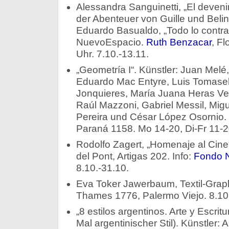
Alessandra Sanguinetti, „El devenir
der Abenteuer von Guille und Belin
Eduardo Basualdo, „Todo lo contrari
NuevoEspacio.
Ruth Benzacar
, F
Uhr. 7.10.-13.11.
„Geometría I“. Künstler: Juan Melé
Eduardo Mac Entyre, Luis Tomasell
Jonquieres, María Juana Heras Vel
Raúl Mazzoni, Gabriel Messil, Migu
Pereira und César López Osornio.
Paraná 1158. Mo 14-20, Di-Fr 11-20
Rodolfo Zagert, „Homenaje al Cine“
del Pont, Artigas 202. Info:
Fondo N
8.10.-31.10.
Eva Toker Jawerbaum, Textil-Grap
Thames 1776, Palermo Viejo. 8.10.
„8 estilos argentinos. Arte y Escritu
Mal argentinischer Stil). Künstler: 