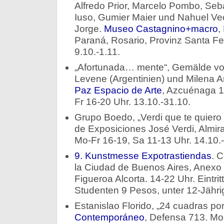
Alfredo Prior, Marcelo Pombo, Seb
Iuso, Gumier Maier und Nahuel Vec
Jorge.
Museo Castagnino+macro
,
Paraná, Rosario, Provinz Santa Fe
9.10.-1.11.
„Afortunada… mente“, Gemälde vo
Levene (Argentinien) und Milena 
Paz Espacio de Arte
, Azcuénaga 1
Fr 16-20 Uhr. 13.10.-31.10.
Grupo Boedo, „Verdi que te quiero
de Exposiciones José Verdi, Almir
Mo-Fr 16-19, Sa 11-13 Uhr. 14.10.
9. Kunstmesse Expotrastiendas
. 
la Ciudad de Buenos Aires, Anexo 
Figueroa Alcorta. 14-22 Uhr. Eintri
Studenten 9 Pesos, unter 12-Jährig
Estanislao Florido, „24 cuadras p
Contemporáneo
, Defensa 713. Mo