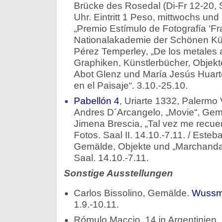
Brücke des Rosedal (Di-Fr 12-20, 
Uhr. Eintritt 1 Peso, mittwochs und
„Premio Estímulo de Fotografía ‘Fr
Nationalakademie der Schönen Küns
Pérez Temperley, „De los metales a
Graphiken, Künstlerbücher, Objekte.
Abot Glenz und María Jesús Huarte
en el Paisaje“. 3.10.-25.10.
Pabellón 4
, Uriarte 1332, Palermo
Andres D´Arcangelo, „Movie“, Gemäl
Jimena Brescia, „Tal vez me recu
Fotos. Saal II. 14.10.-7.11. / Esteb
Gemälde, Objekte und „Marchandai
Saal. 14.10.-7.11.
Sonstige Ausstellungen
Carlos Bissolino, Gemälde.
Wussm
1.9.-10.11.
Rómulo Maccio, 14 in Argentinien