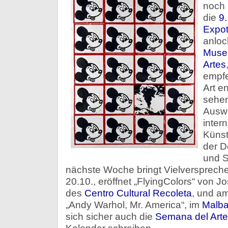
noch 
die
9
Expot
anloc
Museo
Artes
empfe
Art e
sehen
Auswa
inter
Künst
der D
und S
nächste Woche bringt Vielversprech
20.10., eröffnet „FlyingColors“ von J
des
Centro Cultural Recoleta
, und am
„Andy Warhol, Mr. America“, im
Malb
sich sicher auch die
Semana del Arte