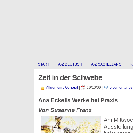
START
A-Z DEUTSCH
A-Z CASTELLANO
K
Zeit in der Schwebe
|
Allgemein / General
|
29/10/09
|
0 comentarios
Ana Eckells Werke bei Praxis
Von Susanne Franz
Am Mittwoc
Ausstellun