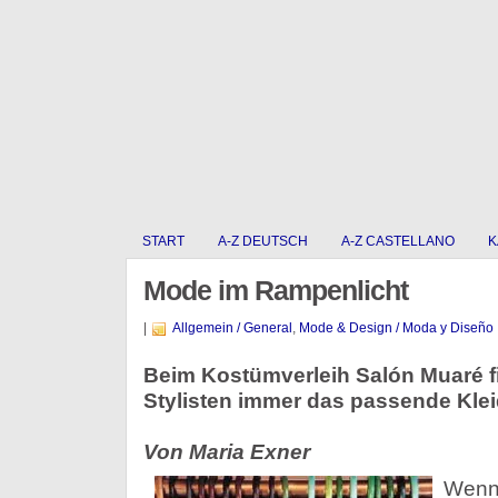
START
A-Z DEUTSCH
A-Z CASTELLANO
K
Mode im Rampenlicht
|
Allgemein / General
,
Mode & Design / Moda y Diseño
Beim Kostümverleih Salón Muaré f
Stylisten immer das passende Klei
Von Maria Exner
Wen