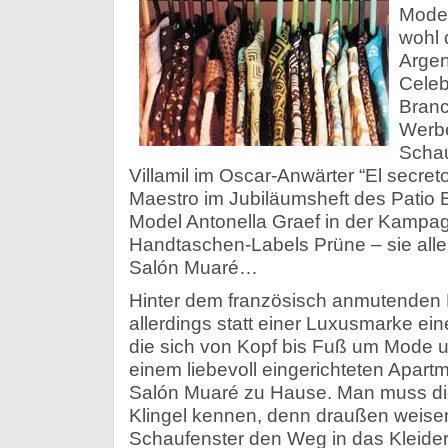
Model
wohl 
Argen
Celebr
Branc
Werbe
Schau
Villamil im Oscar-Anwärter “El secret
Maestro im Jubiläumsheft des Patio B
Model Antonella Graef in der Kampa
Handtaschen-Labels Prüne – sie alle
Salón Muaré…
Hinter dem französisch anmutenden 
allerdings statt einer Luxusmarke ein
die sich von Kopf bis Fuß um Mode u
einem liebevoll eingerichteten Apart
Salón Muaré zu Hause. Man muss die
Klingel kennen, denn draußen weise
Schaufenster den Weg in das Kleider