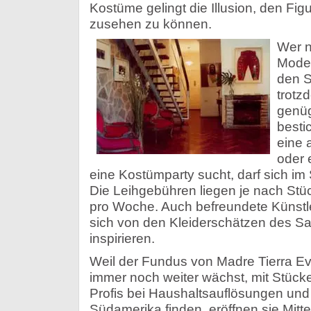
Kostüme gelingt die Illusion, den Fi
zusehen zu können.
Wer n
Mode-
den S
trotz
genüg
bestic
eine 
oder 
eine Kostümparty sucht, darf sich im
Die Leihgebühren liegen je nach Stü
pro Woche. Auch befreundete Künstl
sich von den Kleiderschätzen des Salo
inspirieren.
Weil der Fundus von Madre Tierra E
immer noch weiter wächst, mit Stück
Profis bei Haushaltsauflösungen und
Südamerika finden, eröffnen sie Mitt