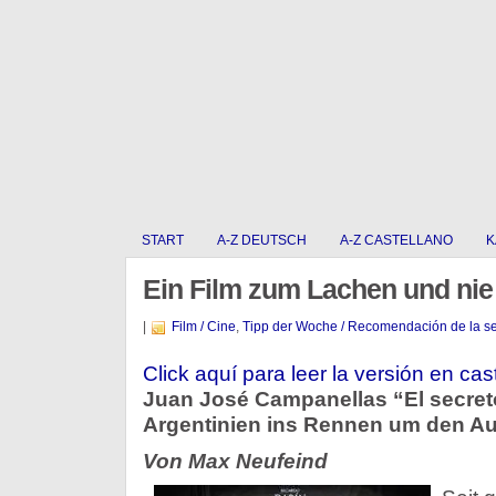
START
A-Z DEUTSCH
A-Z CASTELLANO
K
Ein Film zum Lachen und ni
|
Film / Cine
,
Tipp der Woche / Recomendación de la 
Click aquí para leer la versión en cas
Juan José Campanellas “El secreto
Argentinien ins Rennen um den A
Von Max Neufeind