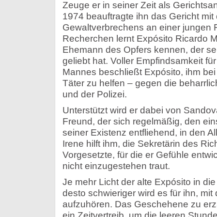
Zeuge er in seiner Zeit als Gerichtsa
1974 beauftragte ihn das Gericht mit
Gewaltverbrechens an einer jungen 
Recherchen lernt Expósito Ricardo M
Ehemann des Opfers kennen, der sein
geliebt hat. Voller Empfindsamkeit f
Mannes beschließt Expósito, ihm be
Täter zu helfen – gegen die beharrlic
und der Polizei.
Unterstützt wird er dabei von Sando
Freund, der sich regelmäßig, den e
seiner Existenz entfliehend, in den A
Irene hilft ihm, die Sekretärin des Ri
Vorgesetzte, für die er Gefühle entwick
nicht einzugestehen traut.
Je mehr Licht der alte Expósito in di
desto schwieriger wird es für ihn, m
aufzuhören. Das Geschehene zu erzäh
ein Zeitvertreib, um die leeren Stun