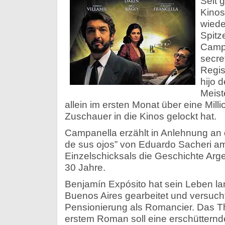
Seit 
Kinos
wiede
Spitz
Campa
secre
Regis
hijo d
Meist
allein im ersten Monat über eine Milli
Zuschauer in die Kinos gelockt hat.
Campanella erzählt in Anlehnung an
de sus ojos” von Eduardo Sacheri am
Einzelschicksals die Geschichte Arg
30 Jahre.
Benjamín Expósito hat sein Leben lang
Buenos Aires gearbeitet und versucht
Pensionierung als Romancier. Das 
erstem Roman soll eine erschütternd