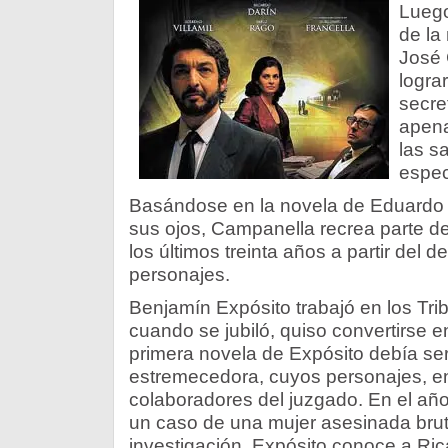
Luego
de la
José 
logra
secre
apena
las s
espec
Basándose en la novela de Eduardo 
sus ojos, Campanella recrea parte de 
los últimos treinta años a partir del d
personajes.
Benjamín Expósito trabajó en los Tri
cuando se jubiló, quiso convertirse en
primera novela de Expósito debía ser
estremecedora, cuyos personajes, en
colaboradores del juzgado. En el año
un caso de una mujer asesinada brut
investigación, Expósito conoce a Ric