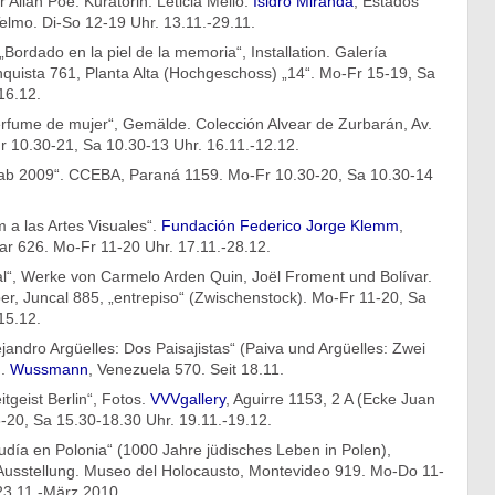
 Allan Poe. Kuratorin: Leticia Mello.
Isidro Miranda
, Estados
elmo. Di-So 12-19 Uhr. 13.11.-29.11.
„Bordado en la piel de la memoria“, Installation. Galería
quista 761, Planta Alta (Hochgeschoss) „14“. Mo-Fr 15-19, Sa
16.12.
erfume de mujer“, Gemälde. Colección Alvear de Zurbarán, Av.
r 10.30-21, Sa 10.30-13 Uhr. 16.11.-12.12.
ab 2009“. CCEBA, Paraná 1159. Mo-Fr 10.30-20, Sa 10.30-14
 a las Artes Visuales“.
Fundación Federico Jorge Klemm
,
ar 626. Mo-Fr 11-20 Uhr. 17.11.-28.12.
al“, Werke von Carmelo Arden Quin, Joël Froment und Bolívar.
er, Juncal 885, „entrepiso“ (Zwischenstock). Mo-Fr 11-20, Sa
15.12.
ejandro Argüelles: Dos Paisajistas“ (Paiva und Argüelles: Zwei
).
Wussmann
, Venezuela 570. Seit 18.11.
tgeist Berlin“, Fotos.
VVVgallery
, Aguirre 1153, 2 A (Ecke Juan
6-20, Sa 15.30-18.30 Uhr. 19.11.-19.12.
judía en Polonia“ (1000 Jahre jüdisches Leben in Polen),
usstellung. Museo del Holocausto, Montevideo 919. Mo-Do 11-
23.11.-März 2010.