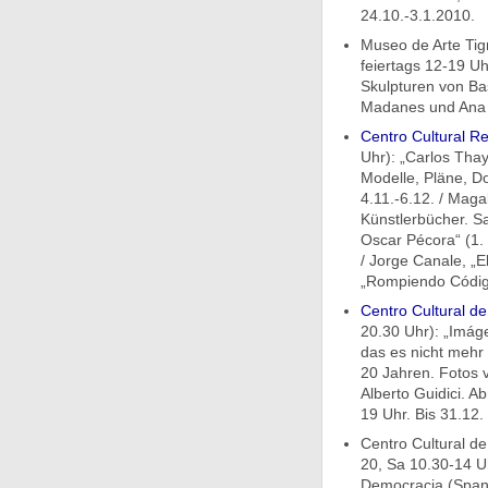
24.10.-3.1.2010.
Museo de Arte Tigr
feiertags 12-19 Uhr
Skulpturen von Ba
Madanes und Ana 
Centro Cultural Re
Uhr): „Carlos Thay
Modelle, Pläne, D
4.11.-6.12. / Maga
Künstlerbücher. Sa
Oscar Pécora“ (1. 
/ Jorge Canale, „El
„Rompiendo Código
Centro Cultural d
20.30 Uhr): „Imág
das es nicht mehr
20 Jahren. Fotos 
Alberto Guidici. A
19 Uhr. Bis 31.12.
Centro Cultural d
20, Sa 10.30-14 Uh
Democracia (Spani