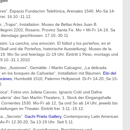
ngen
ares“. Espacio Fundacíon Telefónica, Arenales 1540. Mo-Sa 14-
frei. 16.10.-11.12.
 „Trapo“, Installation. Museo de Bellas Artes Juan B.
llegrini 2202, Rosario, Provinz Santa Fe. Mo + Mi-Fr 14-19, Sa
 dienstags geschlossen. 17.10.-30.11.
sión. La cancha, una emoción. El fútbol y los porteños, en el
ball und die Porteños, historische Ausstellung). Museo de la
19. Mo-So und feiertags 11-19 Uhr. Eintritt 1 Peso, montags und
29.10.-31.1.2010.
z, „Ilusiones“, Gemälde. / Martin Calcagno, „La delicada
r en los bosques de Cañuelas“, Installation mit Bäumen.
Elsi del
oráneo
, Humboldt 1510, Palermo Hollywood. Di-Fr 14-20, Sa 15-
2.
Boca“, Fotos von Julieta Caruso, Ignacio Coló und Dafne
alería“ des San Martín-Theaters, 1. Stock der Eingangshalle
. Corrientes 1530. Mo-Fr ab 12, Sa und So ab 14 Uhr, jeweils bis
llungen im Theater. Eintritt frei. 3.11.-15.12.
a, „Secreto“.
Gachi Prieto Gallery
, Contemporary Latin American
 Mo-Fr 12.30-20, Sa 13-19 Uhr. Seit 5.11.
 del monumento“, Ausstellungen, Projektionen und