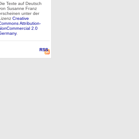
Die Texte auf Deutsch
von Susanne Franz
erscheinen unter der
Lizenz
Creative
Commons Attribution-
NonCommercial 2.0
Germany
.
RSS