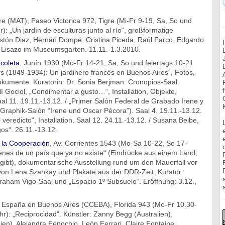
e (MAT), Paseo Victorica 972, Tigre (Mi-Fr 9-19, Sa, So und
): „Un jardín de esculturas junto al río“, großformatige
stón Diaz, Hernán Dompé, Cristina Piceda, Raúl Farco, Edgardo
Lisazo im Museumsgarten. 11.11.-1.3.2010.
coleta
, Junín 1930 (Mo-Fr 14-21, Sa, So und feiertags 10-21
s (1849-1934): Un jardinero francés en Buenos Aires“, Fotos,
okumente. Kuratorin: Dr. Sonia Berjman. Cronopios-Saal.
lí Gociol, „Condimentar a gusto…“, Installation, Objekte,
al 11. 19.11.-13.12. / „Primer Salón Federal de Grabado Irene y
Graphik-Salón “Irene und Oscar Pécora”). Saal 4. 19.11.-13.12.
 veredicto“, Installation. Saal 12. 24.11.-13.12. / Susana Beibe,
s“. 26.11.-13.12.
e la Cooperación
, Av. Corrientes 1543 (Mo-Sa 10-22, So 17-
enes de un país que ya no existe“ (Eindrücke aus einem Land,
 gibt), dokumentarische Ausstellung rund um den Mauerfall vor
von Lena Szankay und Plakate aus der DDR-Zeit. Kurator:
braham Vigo-Saal und „Espacio 1º Subsuelo“. Eröffnung: 3.12.,
a
e España en Buenos Aires (CCEBA), Florida 943 (Mo-Fr 10.30-
r): „Reciprocidad“. Künstler: Zanny Begg (Australien),
en), Alejandra Fenochio, León Ferrari, Claire Fontaine