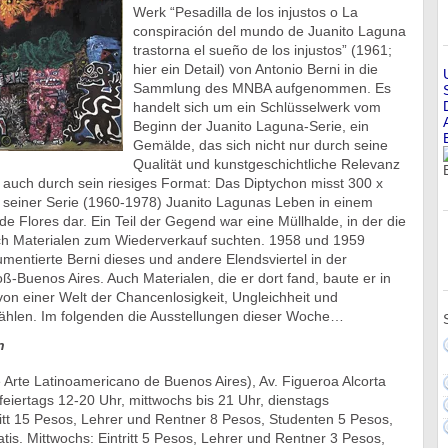
Werk “Pesadilla de los injustos o La
conspiración del mundo de Juanito Laguna
trastorna el sueño de los injustos” (1961;
hier ein Detail) von Antonio Berni in die
Sammlung des MNBA aufgenommen. Es
handelt sich um ein Schlüsselwerk vom
Beginn der Juanito Laguna-Serie, ein
Gemälde, das sich nicht nur durch seine
Qualität und kunstgeschichtliche Relevanz
 auch durch sein riesiges Format: Das Diptychon misst 300 x
in seiner Serie (1960-1978) Juanito Lagunas Leben in einem
de Flores dar. Ein Teil der Gegend war eine Müllhalde, in der die
 Materialen zum Wiederverkauf suchten. 1958 und 1959
umentierte Berni dieses und andere Elendsviertel in der
ß-Buenos Aires. Auch Materialen, die er dort fand, baute er in
von einer Welt der Chancenlosigkeit, Ungleichheit und
ählen. Im folgenden die Ausstellungen dieser Woche…
n
Arte Latinoamericano de Buenos Aires), Av. Figueroa Alcorta
eiertags 12-20 Uhr, mittwochs bis 21 Uhr, dienstags
ritt 15 Pesos, Lehrer und Rentner 8 Pesos, Studenten 5 Pesos,
atis. Mittwochs: Eintritt 5 Pesos, Lehrer und Rentner 3 Pesos,