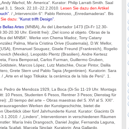
 „Andy Warhol, Mr. America“. Kurator: Philip Larratt-Smith. Saal
aal 3, 1. Stock. 22.10.-22.2.2010.
Lesen Sie dazu den Artikel
ouch”
.
/ „Intervención 6“: Pablo Reinoso, „Enredamaderas“. Bis
 Sie dazu:
“Kunst trifft Design”
.
 Bellas Artes
(MNBA), Av del Libertador 1473 (Di-Fr 12.30-
30-20.30 Uhr. Eintritt frei): „Del ícono al objeto. Obras de la
áfica del MNBA“. Werke von Chema Madoz, Tony Catany
nzález Palma, María Cristina Orive (Guatemala), D.W. Mellor,
(USA), Emmanuel Souguez, Gisele Freund (Frankreich), Rogelio
novich (Mexiko), Leopoldo Plentz (Brasilien), Andre Kertesz
eta, Fiora Bemporad, Carlos Furman, Guillermo Gruben,
oldstein, Marcos López, Lutz Matschke, Oscar Pintor, Dalila
ero, Grete Stern und Pablo Tapia (Argentinien). Kuratorin: Sara
 / „Arte en el lago Titikaka: la cerámica de la Isla de Perú“. 1.
Av. Pedro de Mendoza 1929, La Boca (Di-So 11-19 Uhr. Montags
itt: 10 Pesos, Studenten 6 Pesos, Rentner 3 Pesos; Dienstag für
frei): „El tiempo del arte – Obras maestras del S. XVI al S. XXI“.
rausragenden Werken der Kunstgeschichte, bietet die
n Überblick über fünf Jahrhunderte Kunst. Kurator: Giacinto Di
.-3.1.2010. / „Lindero“, Interventionen in verschiedenen Räumen
nstler: María Inés Drangosch, Daniel Joglar, Fernanda Laguna,
iela Scafati, Marcela Sinclair. Kuratorin: Ana Gallardo.