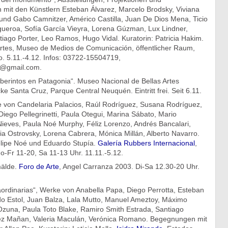
 mit den Künstlern Esteban Álvarez, Marcelo Brodsky, Viviana
 und Gabo Camnitzer, Américo Castilla, Juan De Dios Mena, Ticio
gueroa, Sofía García Vieyra, Lorena Gúzman, Lux Lindner,
antiago Porter, Leo Ramos, Hugo Vidal. Kuratorin: Patricia Hakim.
rtes, Museo de Medios de Comunicación, öffentlicher Raum,
o. 5.11.-4.12. Infos: 03722-15504719,
@gmail.com.
berintos en Patagonia“. Museo Nacional de Bellas Artes
e Santa Cruz, Parque Central Neuquén. Eintritt frei. Seit 6.11.
von Candelaria Palacios, Raúl Rodríguez, Susana Rodríguez,
 Diego Pellegrinetti, Paula Otegui, Marina Sábato, Mario
ieves, Paula Noé Murphy, Féliz Lorenzo, Andrés Bancalari,
ia Ostrovsky, Lorena Cabrera, Mónica Millán, Alberto Navarro.
elipe Noé und Eduardo Stupía.
Galería Rubbers Internacional
,
o-Fr 11-20, Sa 11-13 Uhr. 11.11.-5.12.
älde.
Foro de Arte
, Angel Carranza 2003. Di-Sa 12.30-20 Uhr.
aordinarias“, Werke von Anabella Papa, Diego Perrotta, Esteban
do Estol, Juan Balza, Lala Mutto, Manuel Ameztoy, Máximo
Ozuna, Paula Toto Blake, Ramiro Smith Estrada, Santiago
ez Mañan, Valeria Maculán, Verónica Romano. Begegnungen mit