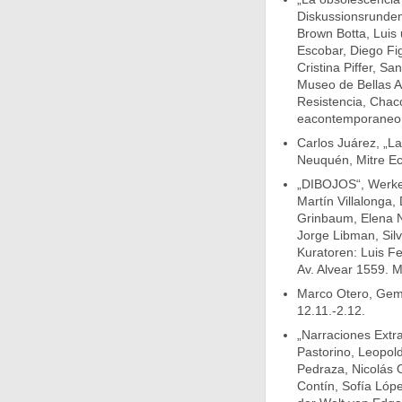
Diskussionsrunden
Brown Botta, Luis
Escobar, Diego Fi
Cristina Piffer, S
Museo de Bellas A
Resistencia, Chac
eacontemporaneo
Carlos Juárez, „La
Neuquén, Mitre Eck
„DIBOJOS“, Werke 
Martín Villalonga,
Grinbaum, Elena N
Jorge Libman, Silv
Kuratoren: Luis F
Av. Alvear 1559. M
Marco Otero, Gem
12.11.-2.12.
„Narraciones Extr
Pastorino, Leopol
Pedraza, Nicolás 
Contín, Sofía Lóp