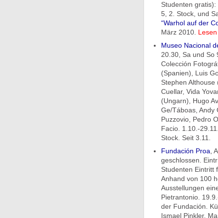
Studenten gratis):
5, 2. Stock, und S
“Warhol auf der C
März 2010.
Lesen
Museo Nacional de
20.30, Sa und So 9.
Colección Fotogr
(Spanien), Luis Go
Stephen Althouse 
Cuellar, Vida Yova
(Ungarn), Hugo Av
Ge/Táboas, Andy G
Puzzovio, Pedro Ot
Facio. 1.10.-29.11.
Stock. Seit 3.11.
Fundación Proa
, 
geschlossen. Eintr
Studenten Eintritt 
Anhand von 100 he
Ausstellungen eine
Pietrantonio. 19.9
der Fundación. Kü
Ismael Pinkler, Mar