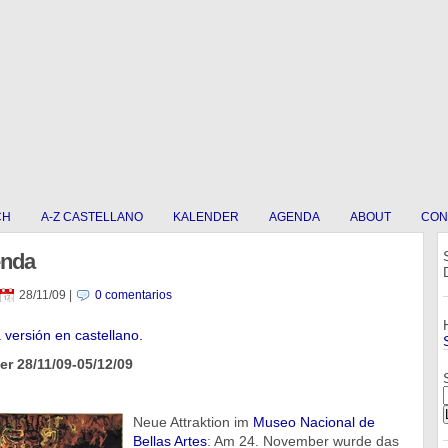
CH
A-Z CASTELLANO
KALENDER
AGENDA
ABOUT
CON
enda
28/11/09
|
0 comentarios
a versión en castellano.
r 28/11/09-05/12/09
Neue Attraktion im
Museo Nacional de
Bellas Artes
: Am 24. November wurde das