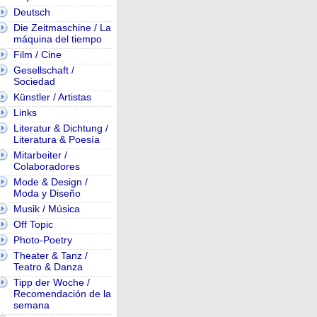
Deutsch
Die Zeitmaschine / La
máquina del tiempo
Film / Cine
Gesellschaft /
Sociedad
Künstler / Artistas
Links
Literatur & Dichtung /
Literatura & Poesía
Mitarbeiter /
Colaboradores
Mode & Design /
Moda y Diseño
Musik / Música
Off Topic
Photo-Poetry
Theater & Tanz /
Teatro & Danza
Tipp der Woche /
Recomendación de la
semana