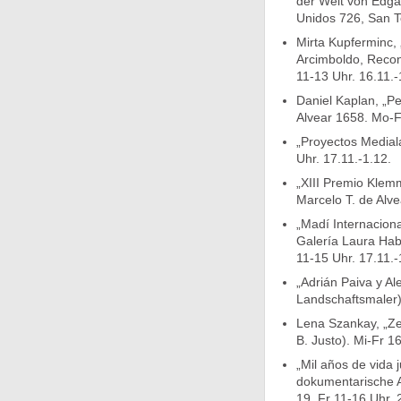
der Welt von Edgar
Unidos 726, San T
Mirta Kupferminc, 
Arcimboldo, Recon
11-13 Uhr. 16.11.-
Daniel Kaplan, „P
Alvear 1658. Mo-F
„Proyectos Medial
Uhr. 17.11.-1.12.
„XIII Premio Klemm
Marcelo T. de Alve
„Madí Internacion
Galería Laura Hab
11-15 Uhr. 17.11.-
„Adrián Paiva y Al
Landschaftsmaler
Lena Szankay, „Zei
B. Justo). Mi-Fr 1
„Mil años de vida 
dokumentarische A
19, Fr 11-16 Uhr. 