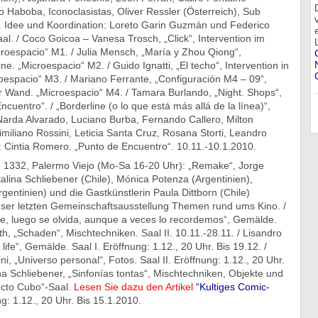
o Haboba, Iconoclasistas, Oliver Ressler (Österreich), Sub
Idee und Koordination: Loreto Garin Guzmán und Federico
al. / Coco Goicoa – Vanesa Trosch, „Click“, Intervention im
croespacio“ M1. / Julia Mensch, „María y Zhou Qiong“,
rine. „Microespacio“ M2. / Guido Ignatti, „El techo“, Intervention in
oespacio“ M3. / Mariano Ferrante, „Configuración M4 – 09“,
r Wand. „Microespacio“ M4. / Tamara Burlando, „Night. Shops“,
cuentro“. / „Borderline (o lo que está más allá de la línea)“,
Narda Alvarado, Luciano Burba, Fernando Callero, Milton
miliano Rossini, Leticia Santa Cruz, Rosana Storti, Leandro
 Cintia Romero. „Punto de Encuentro“. 10.11.-10.1.2010.
te 1332, Palermo Viejo (Mo-Sa 16-20 Uhr): „Remake“, Jorge
alina Schliebener (Chile), Mónica Potenza (Argentinien),
gentinien) und die Gastkünstlerin Paula Dittborn (Chile)
ieser letzten Gemeinschaftsausstellung Themen rund ums Kino. /
de, luego se olvida, aunque a veces lo recordemos“, Gemälde.
uth, „Schaden“, Mischtechniken. Saal II. 10.11.-28.11. / Lisandro
 life“, Gemälde. Saal I. Eröffnung: 1.12., 20 Uhr. Bis 19.12. /
i, „Universo personal“, Fotos. Saal II. Eröffnung: 1.12., 20 Uhr.
ina Schliebener, „Sinfonías tontas“, Mischtechniken, Objekte und
yecto Cubo“-Saal.
Lesen Sie dazu den Artikel
“Kultiges Comic-
g: 1.12., 20 Uhr. Bis 15.1.2010.