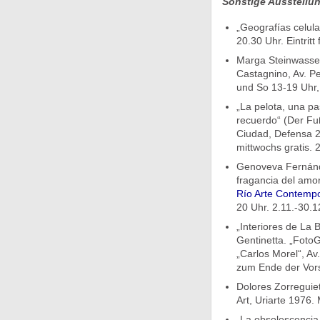
Sonstige Ausstellu
„Geografías celul
20.30 Uhr. Eintritt 
Marga Steinwasser,
Castagnino, Av. Pe
und So 13-19 Uhr,
„La pelota, una pa
recuerdo“ (Der Fuß
Ciudad, Defensa 2
mittwochs gratis. 
Genoveva Fernánde
fragancia del amo
Río Arte Contemp
20 Uhr. 2.11.-30.1
„Interiores de La 
Gentinetta. „FotoG
„Carlos Morel“, Av
zum Ende der Vorste
Dolores Zorreguiet
Art, Uriarte 1976.
„La obsolescencia