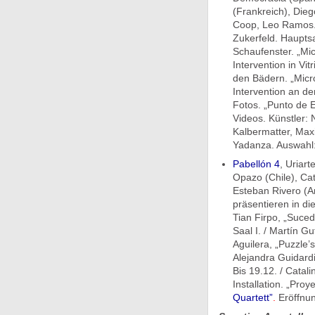
(Frankreich), Dieg
Coop, Leo Ramos. 
Zukerfeld. Hauptsa
Schaufenster. „Mi
Intervention in Vit
den Bädern. „Micr
Intervention an de
Fotos. „Punto de En
Videos. Künstler: 
Kalbermatter, Maxi
Yadanza. Auswahl:
Pabellón 4
, Uriar
Opazo (Chile), Cat
Esteban Rivero (Ar
präsentieren in d
Tian Firpo, „Suce
Saal I. / Martín G
Aguilera, „Puzzle’s
Alejandra Guidardin
Bis 19.12. / Catal
Installation. „Pro
Quartett”
.
Eröffnun