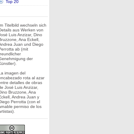
Top 20
Im Titelbild wechseln sich
Details aus Werken von
José Luis Anzizar, Dino
Bruzzone, Ana Eckell,
Andrea Juan und Diego
Perrotta ab (mit
freundlicher
Genehmigung der
Künstler).
La imagen del
encabezado rota al azar
entre detalles de obras
de José Luis Anzizar,
Dino Bruzzone, Ana
Eckell, Andrea Juan y
Diego Perrotta (con el
amable permiso de los
rtistas).