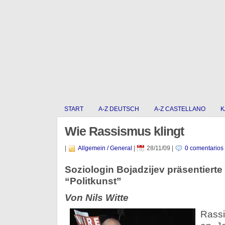
START
A-Z DEUTSCH
A-Z CASTELLANO
K
Wie Rassismus klingt
|
Allgemein / General
|
28/11/09
|
0 comentarios
Soziologin Bojadzijev präsentierte 
“Politkunst”
Von Nils Witte
Rassi