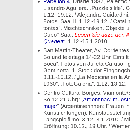
Pabellón 4
, Uriarte 1332, Palermo
Lisandro Aguilera, „Puzzle’s life“, 
1.12.-19.12. / Alejandra Guidardini
Fotos. Saal II. 1.12.-19.12. / Catal
tontas“, Mischtechniken, Objekte un
Cubo“-Saal.
Lesen Sie dazu den Ar
Quartett”
.
1.12.-15.1.2010.
San Martín-Theater, Av. Corrientes
So und feiertags 14-22 Uhr. Eintritt 
Boca“, Fotos von Julieta Caruso, 
Gentinetta. 1. Stock der Eingangsha
3.11.-15.12. / „La Medicina en la A
1960“. „FotoGalería“. 1.12.-13.12.
Centro Cultural Borges, Viamonte/
So 12-21 Uhr): „
Argentinas: muestra
mujer
“ (Argentinierinnen: Frauen 
Kunstrichtungen). Kunstausstellu
Langspielfilme. 3.12.-3.1.2010. / 
Eröffnung: 10.12., 19 Uhr. / Werne