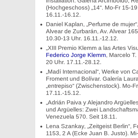
Installation. Galería Arcimboldo, R
(Hochgeschoss) „14“. Mo-Fr 15-19,
16.11.-16.12.
Daniel Kaplan, „Perfume de mujer“
Alvear de Zurbarán, Av. Alvear 16
10.30-13 Uhr. 16.11.-12.12.
„XIII Premio Klemm a las Artes Vis
Federico Jorge Klemm
, Marcelo T.
20 Uhr. 17.11.-28.12.
„Madí Internacional“, Werke von C
Froment und Bolívar. Galería Laur
„entrepiso“ (Zwischenstock). Mo-Fr
17.11.-15.12.
„Adrián Paiva y Alejandro Argüelles
und Argüelles: Zwei Landschaftsma
Venezuela 570. Seit 18.11.
Lena Szankay, „Zeitgeist Berlin“, F
1153, 2 A (Ecke Juan B. Justo). Mi