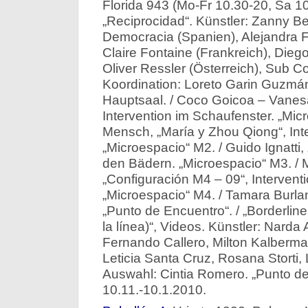
Florida 943 (Mo-Fr 10.30-20, Sa 10
„Reciprocidad“. Künstler: Zanny Be
Democracia (Spanien), Alejandra F
Claire Fontaine (Frankreich), Dieg
Oliver Ressler (Österreich), Sub 
Koordination: Loreto Garin Guzmán
Hauptsaal. / Coco Goicoa – Vanesa
Intervention im Schaufenster. „Micr
Mensch, „María y Zhou Qiong“, Inter
„Microespacio“ M2. / Guido Ignatti, 
den Bädern. „Microespacio“ M3. / 
„Configuración M4 – 09“, Intervent
„Microespacio“ M4. / Tamara Burlan
„Punto de Encuentro“. / „Borderline
la línea)“, Videos. Künstler: Narda
Fernando Callero, Milton Kalbermat
Leticia Santa Cruz, Rosana Storti
Auswahl: Cintia Romero. „Punto de
10.11.-10.1.2010.