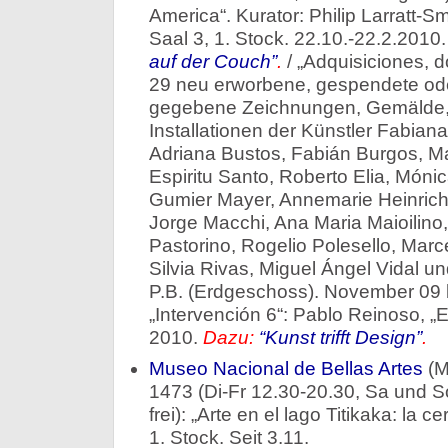
America“. Kurator: Philip Larratt-Sm
Saal 3, 1. Stock. 22.10.-22.2.2010
auf der Couch”
.
/ „Adquisiciones, 
29 neu erworbene, gespendete od
gegebene Zeichnungen, Gemälde, 
Installationen der Künstler Fabian
Adriana Bustos, Fabián Burgos, Mat
Espiritu Santo, Roberto Elia, Móni
Gumier Mayer, Annemarie Heinrich, 
Jorge Macchi, Ana Maria Maioilino
Pastorino, Rogelio Polesello, Marc
Silvia Rivas, Miguel Ángel Vidal un
P.B. (Erdgeschoss). November 09 bi
„Intervención 6“: Pablo Reinoso, 
2010.
Dazu:
“Kunst trifft Design”
.
Museo Nacional de Bellas Artes
(M
1473 (Di-Fr 12.30-20.30, Sa und So 
frei): „Arte en el lago Titikaka: la c
1. Stock. Seit 3.11.