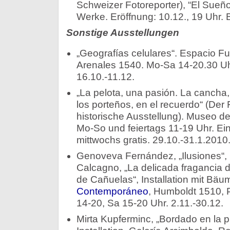
Schweizer Fotoreporter), “El Sueño
Werke. Eröffnung: 10.12., 19 Uhr.
Sonstige Ausstellungen
„Geografías celulares“. Espacio Fu
Arenales 1540. Mo-Sa 14-20.30 Uhr. 
16.10.-11.12.
„La pelota, una pasión. La cancha,
los porteños, en el recuerdo“ (Der
historische Ausstellung). Museo d
Mo-So und feiertags 11-19 Uhr. Ein
mittwochs gratis. 29.10.-31.1.2010
Genoveva Fernández, „Ilusiones“, 
Calcagno, „La delicada fragancia 
de Cañuelas“, Installation mit Bä
Contemporáneo
, Humboldt 1510, 
14-20, Sa 15-20 Uhr. 2.11.-30.12.
Mirta Kupferminc, „Bordado en la p