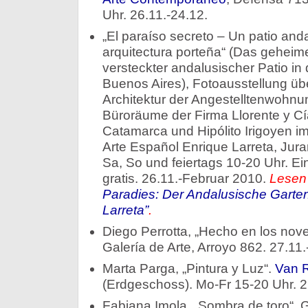
Uhr. 26.11.-24.12.
„El paraíso secreto – Un patio anda
arquitectura porteña“ (Das geheim
versteckter andalusischer Patio in 
Buenos Aires), Fotoausstellung üb
Architektur der Angestelltenwohn
Büroräume der Firma Llorente y Cí
Catamarca und Hipólito Irigoyen i
Arte Español Enrique Larreta, Jur
Sa, So und feiertags 10-20 Uhr. Ein
gratis. 26.11.-Februar 2010.
Lesen
Paradies: Der Andalusische Gart
Larreta”
.
Diego Perrotta, „Hecho en los nov
Galería de Arte, Arroyo 862. 27.11.
Marta Parga, „Pintura y Luz“.
Van R
(Erdgeschoss). Mo-Fr 15-20 Uhr. 2
Fabiana Imola, „Sombra de toro“. G