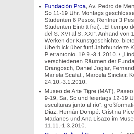
Fundación Proa
, Av. Pedro de Me
So 11-19 Uhr. Montags geschlossen.
Studenten 6 Pesos, Rentner 3 Peso
Studenten Eintritt frei): „El tiempo
del S. XVI al S. XXI“. Anhand von
Werken der Kunstgeschichte, biete
Überblick über fünf Jahrhunderte K
Pietrantonio. 19.9.-3.1.2010. / „Lin
verschiedenen Räumen der Fundaci
Drangosch, Daniel Joglar, Fernand
Mariela Scafati, Marcela Sinclair. K
24.10.-3.1.2010.
Museo de Arte Tigre (MAT), Paseo V
9-19, Sa, So und feiertags 12-19 Uh
esculturas junto al río“, großforma
Diaz, Hernán Dompé, Cristina Pic
Madanes und Ana Lisazo im Muse
11.11.-1.3.2010.