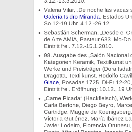
3.12.-13.3.2010.
Valeria Vilar, „De noche las vacas
Galería Isidro Miranda
, Estados Un
So 12-19 Uhr. 4.12.-26.12.
Sebastián Scherman, „Desde el O
de Arte AMIA, Pasteur 633. Mo-Do 
Eintritt frei. 7.12.-15.1.2010.
98. Ausgabe des „Salón Nacional d
Kategorien Keramik, Textilkunst u
Werke und Preisträger (Dora Isda
Dragotta, Textilkunst, Rodolfo Cavi
Glace
, Posadas 1725. Di-Fr 12-20
Eintritt frei. Eröffnung: 10.12., 19 
„Carne Picada“ (Hackfleisch), Wer
Carla Bertone, Diego Beyro, Marce
Cartridge, Maggie de Koenigsberg
Victoria Gutiérrez, María Ibáñez Lag
Javier Lodeiro, Florencia Orunesu, 