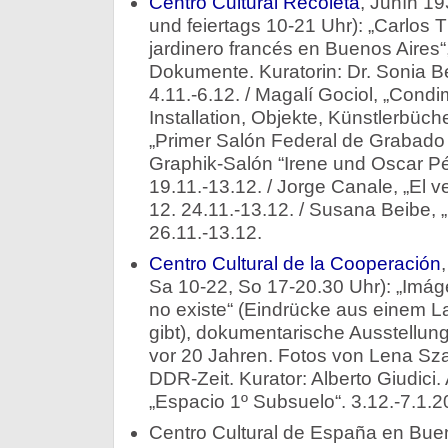
Centro Cultural Recoleta
, Junín 19
und feiertags 10-21 Uhr): „Carlos
jardinero francés en Buenos Aires“
Dokumente. Kuratorin: Dr. Sonia B
4.11.-6.12. / Magalí Gociol, „Cond
Installation, Objekte, Künstlerbüche
„Primer Salón Federal de Grabado 
Graphik-Salón “Irene und Oscar Pé
19.11.-13.12. / Jorge Canale, „El ver
12. 24.11.-13.12. / Susana Beibe,
26.11.-13.12.
Centro Cultural de la Cooperación
Sa 10-22, So 17-20.30 Uhr): „Imág
no existe“ (Eindrücke aus einem L
gibt), dokumentarische Ausstellun
vor 20 Jahren. Fotos von Lena Sz
DDR-Zeit. Kurator: Alberto Giudici
„Espacio 1º Subsuelo“. 3.12.-7.1.2
Centro Cultural de España en Bue