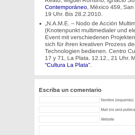
Reato, Miguel Ronsino, Ignacio S
Contemporáneo
, México 459, San 
19 Uhr. Bis 28.2.2010.
„N.A.M.E. – Nodo de Acción Multime
(Knotenpunkt multimedialer und ele
Event mit verschiedenen Projekten 
sich für ihren kreativen Prozess 
Technologien bedienen. Centro Cult
17 y 71, La Plata. 12.12., 21 Uhr. 
“Cultura La Plata”
.
Escriba un comentario
Nombre (requerido)
Mail (no será public
Website