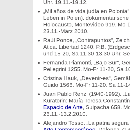
Uhr. 19.11.-19.12.
„Mil años de vida judía en Polonia
Leben in Polen), dokumentarische
Holocausto, Montevideo 919. Mo-D
23.11.-März 2010.
Raúl Ponce, „Contrapuntos“, Zeic
Atica, Libertad 1240, P.B. (Erdges
und 15-20, Sa 11.30-13.30 Uhr. Sei
Fernanda Piamonti, „Bajo Sur“, G
Pellegrini 1255. Mo-Fr 11-20, Sa 1
Cristina Hauk, „Devenir-es“, Gemä
Guido 1566. Mo-Fr 11-20, Sa 11-14 
Juan Pablo Renzi (1940-1992), „La
Kuratorin: María Teresa Constanti
Espacio de Arte
, Suipacha 658. M
26.11.-13.2.2010.
Alejandro Tosso, „La patria segura 
Arte Contemporáneo
, Defensa 71