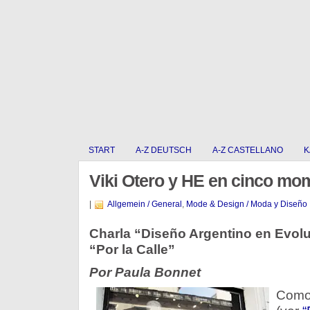
START
A-Z DEUTSCH
A-Z CASTELLANO
K
Viki Otero y HE en cinco mo
|
Allgemein / General
,
Mode & Design / Moda y Diseño
Charla “Diseño Argentino en Evolu
“Por la Calle”
Por Paula Bonnet
Como