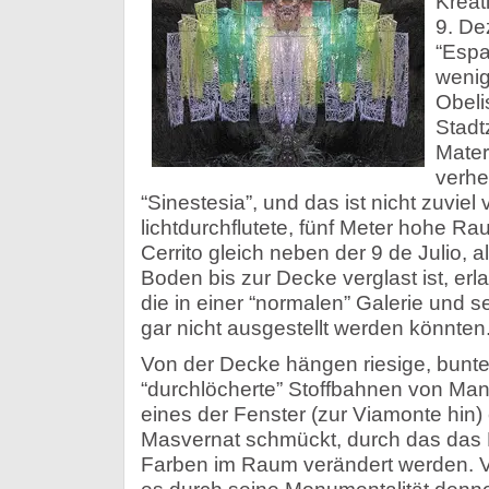
Kreati
9. De
“Espac
wenig
Obeli
Stadtz
Mater
verhe
“Sinestesia”, und das ist nicht zuviel
lichtdurchflutete, fünf Meter hohe R
Cerrito gleich neben der 9 de Julio,
Boden bis zur Decke verglast ist, erl
die in einer “normalen” Galerie und 
gar nicht ausgestellt werden könnten
Von der Decke hängen riesige, bunte,
“durchlöcherte” Stoffbahnen von Ma
eines der Fenster (zur Viamonte hin) e
Masvernat schmückt, durch das das L
Farben im Raum verändert werden. Ver