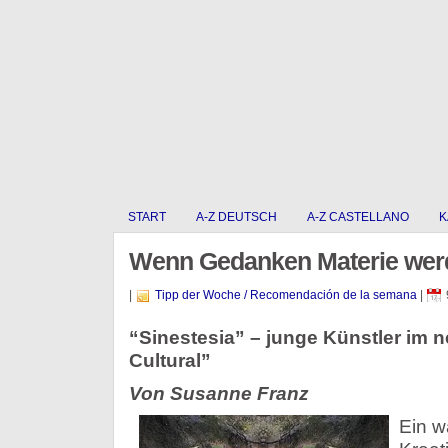
START
A-Z DEUTSCH
A-Z CASTELLANO
K
Wenn Gedanken Materie wer
|
Tipp der Woche / Recomendación de la semana
|
“Sinestesia” – junge Künstler im 
Cultural”
Von Susanne Franz
Ein w