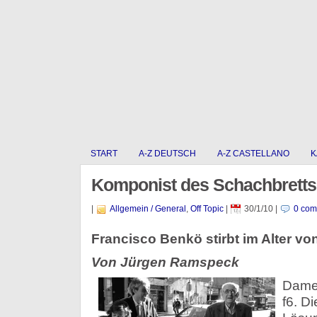
START
A-Z DEUTSCH
A-Z CASTELLANO
K
Komponist des Schachbretts
|
Allgemein / General
,
Off Topic
|
30/1/10
|
0 com
Francisco Benkö stirbt im Alter vo
Von Jürgen Ramspeck
Dame 
f6. D