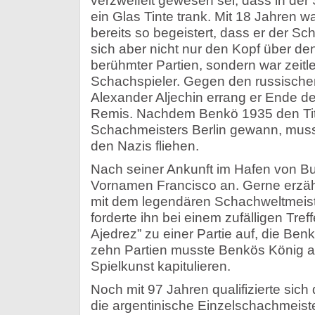
verzweifelt gewesen sei, dass in de
ein Glas Tinte trank. Mit 18 Jahren w
bereits so begeistert, dass er der Sc
sich aber nicht nur den Kopf über de
berühmter Partien, sondern war zeitl
Schachspieler. Gegen den russische
Alexander Aljechin errang er Ende d
Remis. Nachdem Benkö 1935 den Tit
Schachmeisters Berlin gewann, musst
den Nazis fliehen.
Nach seiner Ankunft im Hafen von B
Vornamen Francisco an. Gerne erzähl
mit dem legendären Schachweltmeist
forderte ihn bei einem zufälligen Tref
Ajedrez” zu einer Partie auf, die Be
zehn Partien musste Benkös König al
Spielkunst kapitulieren.
Noch mit 97 Jahren qualifizierte sich 
die argentinische Einzelschachmeist