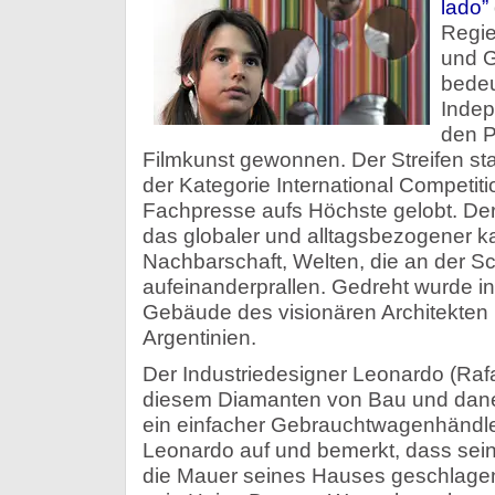
lado”
Regi
und G
bedeu
Indep
den P
Filmkunst gewonnen. Der Streifen stac
der Kategorie International Competit
Fachpresse aufs Höchste gelobt. Der 
das globaler und alltagsbezogener k
Nachbarschaft, Welten, die an der 
aufeinanderprallen. Gedreht wurde in
Gebäude des visionären Architekten 
Argentinien.
Der Industriedesigner Leonardo (Rafa
diesem Diamanten von Bau und daneb
ein einfacher Gebrauchtwagenhändle
Leonardo auf und bemerkt, dass sein
die Mauer seines Hauses geschlagen 