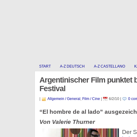
START
A-Z DEUTSCH
A-Z CASTELLANO
K
Argentinischer Film punktet 
Festival
|
Allgemein / General
,
Film / Cine
|
6/2/10
|
0 co
“El hombre de al lado” ausgezeich
Von Valerie Thurner
Der S