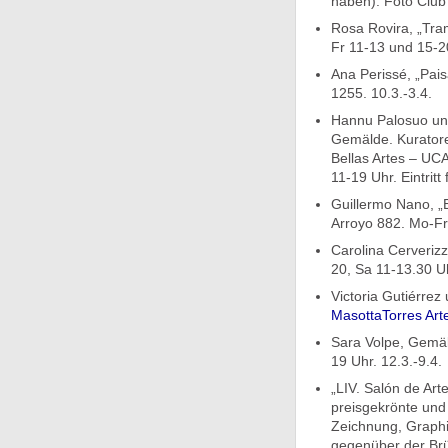
haben). Foto Club 
Rosa Rovira, „Tram
Fr 11-13 und 15-20
Ana Perissé, „Pais
1255. 10.3.-3.4.
Hannu Palosuo und
Gemälde. Kuratore
Bellas Artes – UCA
11-19 Uhr. Eintritt 
Guillermo Nano, „
Arroyo 882. Mo-Fr 
Carolina Cerverizz
20, Sa 11-13.30 Uh
Victoria Gutiérre
MasottaTorres Ar
Sara Volpe, Gemäl
19 Uhr. 12.3.-9.4.
„LIV. Salón de Art
preisgekrönte und
Zeichnung, Graphi
gegenüber der Brü