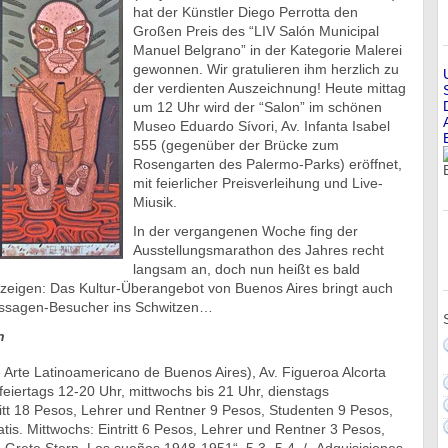
hat der Künstler Diego Perrotta den
Großen Preis des “LIV Salón Municipal
Manuel Belgrano” in der Kategorie Malerei
gewonnen. Wir gratulieren ihm herzlich zu
der verdienten Auszeichnung! Heute mittag
um 12 Uhr wird der “Salon” im schönen
Museo Eduardo Sívori, Av. Infanta Isabel
555 (gegenüber der Brücke zum
Rosengarten des Palermo-Parks) eröffnet,
mit feierlicher Preisverleihung und Live-
Miusik.
In der vergangenen Woche fing der
Ausstellungsmarathon des Jahres recht
langsam an, doch nun heißt es bald
eigen: Das Kultur-Überangebot von Buenos Aires bringt auch
issagen-Besucher ins Schwitzen…
n
Arte Latinoamericano de Buenos Aires), Av. Figueroa Alcorta
eiertags 12-20 Uhr, mittwochs bis 21 Uhr, dienstags
ritt 18 Pesos, Lehrer und Rentner 9 Pesos, Studenten 9 Pesos,
atis. Mittwochs: Eintritt 6 Pesos, Lehrer und Rentner 3 Pesos,