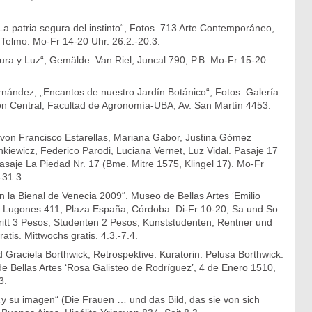
La patria segura del instinto“, Fotos. 713 Arte Contemporáneo,
Telmo. Mo-Fr 14-20 Uhr. 26.2.-20.3.
ura y Luz“, Gemälde. Van Riel, Juncal 790, P.B. Mo-Fr 15-20
nández, „Encantos de nuestro Jardín Botánico“, Fotos. Galería
lón Central, Facultad de Agronomía-UBA, Av. San Martín 4453.
 von Francisco Estarellas, Mariana Gabor, Justina Gómez
kiewicz, Federico Parodi, Luciana Vernet, Luz Vidal. Pasaje 17
asaje La Piedad Nr. 17 (Bme. Mitre 1575, Klingel 17). Mo-Fr
-31.3.
n la Bienal de Venecia 2009“. Museo de Bellas Artes ‘Emilio
ta Lugones 411, Plaza España, Córdoba. Di-Fr 10-20, Sa und So
ritt 3 Pesos, Studenten 2 Pesos, Kunststudenten, Rentner und
atis. Mittwochs gratis. 4.3.-7.4.
Graciela Borthwick, Retrospektive. Kuratorin: Pelusa Borthwick.
e Bellas Artes ‘Rosa Galisteo de Rodríguez’, 4 de Enero 1510,
3.
s…y su imagen“ (Die Frauen … und das Bild, das sie von sich