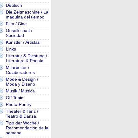
Deutsch
Die Zeitmaschine / La
máquina del tiempo
Film / Cine
Gesellschaft /
Sociedad
Künstler / Artistas
Links
Literatur & Dichtung /
Literatura & Poesía
Mitarbeiter /
Colaboradores
Mode & Design /
Moda y Diseño
Musik / Música
Off Topic
Photo-Poetry
Theater & Tanz /
Teatro & Danza
Tipp der Woche /
Recomendación de la
semana