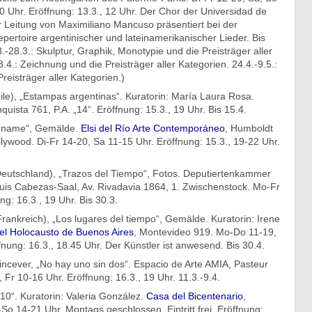
0 Uhr. Eröffnung: 13.3., 12 Uhr. Der Chor der Universidad de
r Leitung von Maximiliano Mancuso präsentiert bei der
pertoire argentinischer und lateinamerikanischer Lieder. Bis
3.-28.3.: Skulptur, Graphik, Monotypie und die Preisträger aller
8.4.: Zeichnung und die Preisträger aller Kategorien. 24.4.-9.5.:
eisträger aller Kategorien.)
ile), „Estampas argentinas“. Kuratorin: María Laura Rosa.
uista 761, P.A. „14“. Eröffnung: 15.3., 19 Uhr. Bis 15.4.
Rename“, Gemälde.
Elsi del Río Arte Contemporáneo
, Humboldt
ywood. Di-Fr 14-20, Sa 11-15 Uhr. Eröffnung: 15.3., 19-22 Uhr.
eutschland), „Trazos del Tiempo“, Fotos. Deputiertenkammer
Luis Cabezas-Saal, Av. Rivadavia 1864, 1. Zwischenstock. Mo-Fr
ng: 16.3., 19 Uhr. Bis 30.3.
rankreich), „Los lugares del tiempo“, Gemälde. Kuratorin: Irene
l Holocausto de Buenos Aires
, Montevideo 919. Mo-Do 11-19,
fnung: 16.3., 18.45 Uhr. Der Künstler ist anwesend. Bis 30.4.
ncever, „No hay uno sin dos“. Espacio de Arte AMIA, Pasteur
Fr 10-16 Uhr. Eröffnung: 16.3., 19 Uhr. 11.3.-9.4.
10“. Kuratorin: Valeria González.
Casa del Bicentenario
,
o 14-21 Uhr. Montags geschlossen. Eintritt frei. Eröffnung: