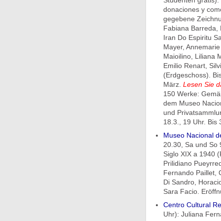
Studenten gratis):
donaciones y com
gegebene Zeichnun
Fabiana Barreda, 
Iran Do Espiritu 
Mayer, Annemarie H
Maioilino, Liliana
Emilio Renart, Silv
(Erdgeschoss). Bis
März.
Lesen Sie 
150 Werke: Gemäl
dem Museo Naciona
und Privatsammlung
18.3., 19 Uhr. Bis 
Museo Nacional de
20.30, Sa und So 9
Siglo XIX a 1940 (
Prilidiano Pueyrr
Fernando Paillet,
Di Sandro, Horacio
Sara Facio. Eröffn
Centro Cultural Re
Uhr): Juliana Fer