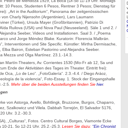
Av. Pedro de Mendoza 1929, La Boca (Di-So 11-19 Uhr. Montags
itt: 10 Pesos, Studenten 6 Pesos, Rentner 3 Pesos; Dienstag für
 frei): „Art in the Auditorium“, Panorama der zeitgenössischen
 von Charly Nijensohn (Argentinien), Lars Laumann
viner (Türkei), Ursula Mayer (Großbritannien), Patrizio Di
 Aïda Ruilova (USA) und Nova Paul (Neuseeland). Säle 1 und 2. /
lejandra Seeber, Videos und Installationen. Saal 3. / „Poema
sarco und Jorge Méndez Blake. Kuratorin: Florencia Malbrán.
s“, Interventionen und Site Specific. Künstler: Mirtha Dermisache,
, Elba Bairon, Esteban Pastorino und Alejandra Seeber.
ia Mezza und Olga Martínez. 23.1.-14.3.
an Martín-Theaters, Av. Corrientes 1530 (Mo-Fr ab 12, Sa und
um Ende der Aktivitäten des Tages im Theater. Eintritt frei):
e Oca, „Lo de Leo“. „FotoGalería“. 2.3.-4.4. / Diego Aráoz,
eología de la violencia“, Foto-Essay. 1. Stock der Eingangshalle
3.-2.5.
Mehr über die beiden Ausstellungen finden Sie
hier
.
ngen
ke von Astorga, Avello, Bohtlingk, Bruzzone, Burgos, Chaparro,
ez, Szalkowicz und Vilela. Dabbah Torrejón, El Salvador 5176,
20 Uhr. 3.2.-30.3.
A), „Culturas“, Fotos. Centro Cultural Borges, Viamonte Ecke
 10-21, So 12-21 Uhr. 25.2.-25.3.
Lesen Sie dazu:
“Ein Chronist