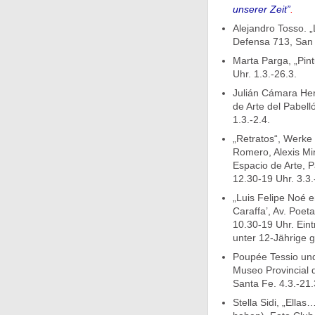
unserer Zeit”
.
Alejandro Tosso. „
Defensa 713, San 
Marta Parga, „Pint
Uhr. 1.3.-26.3.
Julián Cámara Her
de Arte del Pabel
1.3.-2.4.
„Retratos“, Werke
Romero, Alexis Min
Espacio de Arte, P
12.30-19 Uhr. 3.3.
„Luis Felipe Noé e
Caraffa’, Av. Poe
10.30-19 Uhr. Eint
unter 12-Jährige gr
Poupée Tessio und 
Museo Provincial d
Santa Fe. 4.3.-21.
Stella Sidi, „Ella