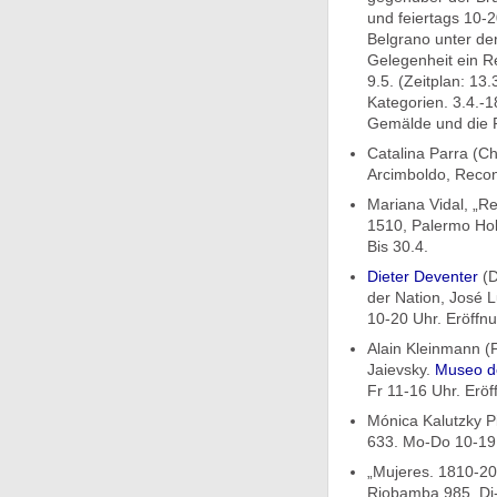
und feiertags 10-2
Belgrano unter de
Gelegenheit ein Re
9.5. (Zeitplan: 13.
Kategorien. 3.4.-1
Gemälde und die Pr
Catalina Parra (Ch
Arcimboldo, Reconq
Mariana Vidal, „
1510, Palermo Holl
Bis 30.4.
Dieter Deventer
(D
der Nation, José 
10-20 Uhr. Eröffnu
Alain Kleinmann (F
Jaievsky.
Museo de
Fr 11-16 Uhr. Eröf
Mónica Kalutzky Pi
633. Mo-Do 10-19, 
„Mujeres. 1810-20
Riobamba 985. Di-S