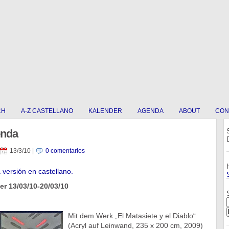
CH
A-Z CASTELLANO
KALENDER
AGENDA
ABOUT
CON
enda
13/3/10
|
0 comentarios
a versión en castellano.
r 13/03/10-20/03/10
Mit dem Werk „El Matasiete y el Diablo“
(Acryl auf Leinwand, 235 x 200 cm, 2009)