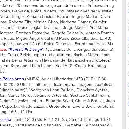
 „Grete Stern. Los sueños 1948-1951“. 5.3.-5.4. / „Adquisiciones,
odatos“, 29 neu erworbene, gespendete oder in Aufbewahrung
gen, Gemälde, Fotos, Videos und Installationen der Künstler
Norah Borges, Adriana Bustos, Fabián Burgos, Matías Duville,
Santo, Roberto Elia, Mónica Giron, Norberto Gómez, Gumier
einrich, Daniel Joglar, Diyi Laañ, Jorge Macchi, Ana Maria
 Maresca, Esteban Pastorino, Rogelio Polesello, Marcelo Pombo,
ia Rivas, Miguel Ángel Vidal und Pablo Ziccarello. Saal 1, P.B.
 April / „Intervención 6“: Pablo Reinoso, „Enredamaderas“. Bis
dazu:
“Kunst trifft Design”
.
/ „Caminos de la vanguardia cubana“,
de, Fotos, Zeichnungen und dokumentarisches Material aus
l de Bellas Artes von Havanna, der kubanischen „Fototeca“
en. Kuratorin: Llilian Llanes. Saal 5 (2. Stock). Eröffnung:
3.5.
 Bellas Artes
(MNBA), Av del Libertador 1473 (Di-Fr 12.30-
.30-20.30 Uhr. Eintritt frei): „Bicentenario: Imágenes paralelas.
Primera parte)“. Werke von León Pallière, Francisco Ayerza,
edón, Carlos Morel, Alejandro Witcomb, Gustavo Schlottmann,
 Carlos Descalzo, Lahore, Eduardo Sívori, Chute & Brooks, Juan
 Coppola, Alfredo Lazzari, Grete Stern, Libero Badii. Kuratorin:
ung: 16.3., 19 Uhr.
coleta
, Junín 1930 (Mo-Fr 14-21, Sa, So und feiertags 10-21
nández, „Naturaleza de un impulso“, Gemälde. „Microespacio“.