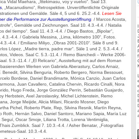
nica Vidal Maehara, „Ittekimasu, voy y vuelvo“. Saal 13.
s
, „Macanudismo“, Retrospektive. Unveröffentlichte Originale
ustrationen und Gemälde. Säle 4, 5 und 6. 25.2.-4.4.
Lesen Sie
über die Performance zur Ausstellungseröffnung
.
/ Marcos Acosta,
strofe“, Gemälde und Zeichnungen. Saal 10. 4.3.-4.4. / Natalia
s del tiempo“. Saal 11. 4.3.-4.4. / Diego Bastos, „Bipolar“,
. 4.3.-4.4. / Gabriela Messina, „Lima, kilómetro 100“, Fotos.
 4.3.-4.4. / Emiliano Miliyo, „Obras 2001-2010“. Säle 8 und 9.
rlos López, „Madre tierra, padre mar“. Säle 1 und 2. 5.3.-4.4. /
otos, Videos. Saal C. 5.3.-11.4. / Remo Bianchedi – Werke 2006-
al. 5.3.-11.4. / „El Relicario“, Ausstellung mit auf dem Roman
 basierenden Werken von Gabriela Aberastury, Carlos Arnaiz,
 F. Benedit, Silvina Benguria, Roberto Bergero, Norma Bessouet,
elo Bordese, Daniel Brandimarte, Mónica Canzio, Juan Carlos
rmona, Juan Cavallero, Catalina Chervin, Ricardo Cinalli, Nora
lorido, Hugo Freda, Jorge González Perrin, Sebastián Guajardo,
y Herbstein, Axel Jaroslavsky, Michel Lichtenstein, Remo
ana, Jorge Meijide, Alicia Milani, Ricardo Mosner, Diego
rtha Pichel, Roberto Plate, Rep, Silvina Resnik, Martín Reyna,
o Roth, Hernán Salvo, Daniel Santoro, Mariano Sapia, María Luz
a
Seguí, Oscar Smoje, Liliana Trotta, Lorena Ventimiglia,
Thais Zumblick. Saal 7. 10.3.-4.4. / Asher Benatar, „Fotografías
rometeus-Saal. 10.3.-4.4.