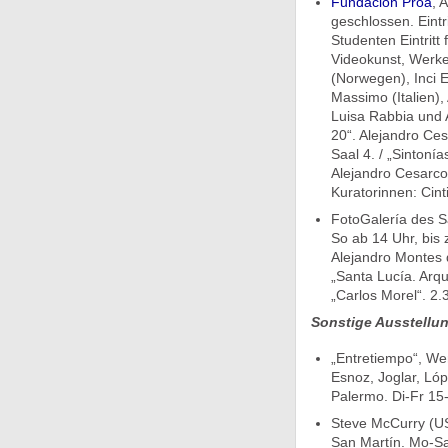
Fundación Proa
, 
geschlossen. Eintr
Studenten Eintritt
Videokunst, Werke
(Norwegen), Inci E
Massimo (Italien),
Luisa Rabbia und A
20“. Alejandro Ce
Saal 4. / „Sintonía
Alejandro Cesarco
Kuratorinnen: Cint
FotoGalería des S
So ab 14 Uhr, bis z
Alejandro Montes d
„Santa Lucía. Arqu
„Carlos Morel“. 2.
Sonstige Ausstellu
„Entretiempo“, Wer
Esnoz, Joglar, Lóp
Palermo. Di-Fr 15-
Steve McCurry (US
San Martín. Mo-Sa