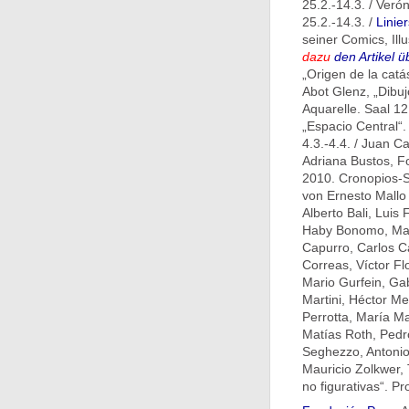
25.2.-14.3. / Veró
25.2.-14.3. /
Linier
seiner Comics, Ill
dazu
den Artikel 
„Origen de la catá
Abot Glenz, „Dibujo
Aquarelle. Saal 12
„Espacio Central“.
4.3.-4.4. / Juan Ca
Adriana Bustos, F
2010. Cronopios-Sa
von Ernesto Mallo
Alberto Bali, Luis
Haby Bonomo, Marc
Capurro, Carlos Ca
Correas, Víctor F
Mario Gurfein, Gab
Martini, Héctor Me
Perrotta, María Ma
Matías Roth, Pedr
Seghezzo, Antonio 
Mauricio Zolkwer, 
no figurativas“. P