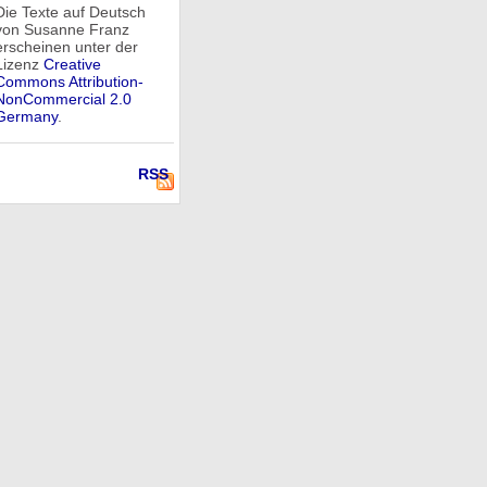
Die Texte auf Deutsch
von Susanne Franz
erscheinen unter der
Lizenz
Creative
Commons Attribution-
NonCommercial 2.0
Germany
.
RSS