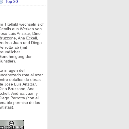
Top 20
Im Titelbild wechseln sich
Details aus Werken von
José Luis Anzizar, Dino
Bruzzone, Ana Eckell,
Andrea Juan und Diego
Perrotta ab (mit
freundlicher
Genehmigung der
Künstler).
La imagen del
encabezado rota al azar
entre detalles de obras
de José Luis Anzizar,
Dino Bruzzone, Ana
Eckell, Andrea Juan y
Diego Perrotta (con el
amable permiso de los
rtistas).