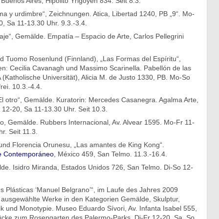
Buenos Aires, Hipólito Yrigoyen 834. Seit 8.3.
a y urdimbre“, Zeichnungen. Atica, Libertad 1240, PB „9“. Mo-
, Sa 11-13.30 Uhr. 9.3.-3.4.
aje“, Gemälde. Empatía – Espacio de Arte, Carlos Pellegrini
 Tuomo Rosenlund (Finnland), „Las Formas del Espíritu“,
n: Cecilia Cavanagh und Massimo Scarinella. Pabellón de las
 (Katholische Universität), Alicia M. de Justo 1330, PB. Mo-So
frei. 10.3.-4.4.
El otro“, Gemälde. Kuratorin: Mercedes Casanegra. Agalma Arte,
12-20, Sa 11-13.30 Uhr. Seit 10.3.
o, Gemälde. Rubbers Internacional, Av. Alvear 1595. Mo-Fr 11-
r. Seit 11.3.
z und Florencia Orunesu, „Las amantes de King Kong“.
te Contemporáneo
, México 459, San Telmo. 11.3.-16.4.
de. Isidro Miranda, Estados Unidos 726, San Telmo. Di-So 12-
es Plásticas ‘Manuel Belgrano’“, im Laufe des Jahres 2009
 ausgewählte Werke in den Kategorien Gemälde, Skulptur,
k und Monotypie. Museo Eduardo Sívori, Av. Infanta Isabel 555,
cke zum Rosengarten des Palermo-Parks. Di-Fr 12-20, Sa, So