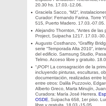
20.30 hs. 17.03.-12.06.
Graciela Sacco, “M2”, instalaciones
Curador: Fernando Farina. Torre
515, Puerto Madero. 17.03.-07.05.
Alejandro Thornton, “Antes de las 
Project, Suipacha 1217. 17.03.-30.
Augusto Costhanzo, “Graffity Bridge
serie “Temporada Alta 2010”, inter
del edificio. Samsung Studio, Pasaj
Telmo. Acceso libre y gratuito. 18.0
“¡POP! La consagración de la prim
incluyendo pinturas, esculturas, ob
documentación, realizadas entre lo
entre otros: Dalila Puzzovio, Edga
Alberto Greco, Marta Minujín, Juan
Curadora: María José Herrera.
Esp
OSDE
, Suipacha 658, 1er piso. L
libre y gratuita. 18.03.-15.05.