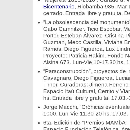
Bicentenario
, Riobamba 985. Mar-
cerrado. Entrada libre y gratuita. 
“La obsolescencia del monumento”. 
Gabo Camnitzer, Ticio Escobar, Ma
Porter, Esteban Álvarez, Cristina P
Guzman, Meco Castilla, Viviana B
Ramos, Diego Figueroa, Lux Lindne
Proyecto: Patricia Hakim. Fondo Na
Alsina 673. Lun-Vie 10-17.30 hs. 1
“Paraconstrucción”, proyectos de 
Cavagnaro, Diego Figueroa, Luci
Tirner. Curadoras: Jimena Ferreiro 
Espacio Itaú Cultural, Cerrito y V
hs. Entrada libre y gratuita. 17.03.-
Jorge Macchi, “Crónicas eventuale
1000. Lun-Vie 11.30-20 hs. 17.03.-
6ta. Edición de “Premios MAMbA –
Espacio Fundación Telefónica, Ar