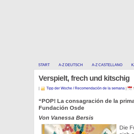
START
A-Z DEUTSCH
A-Z CASTELLANO
K
Verspielt, frech und kitschig
|
Tipp der Woche / Recomendación de la semana
|
“POP! La consagración de la primav
Fundación Osde
Von Vanessa Bersis
Die F