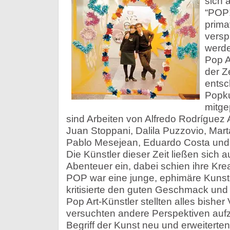
sich 
“POP!
primav
verspi
werde
Pop Ar
der Z
entsc
Popku
mitge
sind Arbeiten von Alfredo Rodríguez
Juan Stoppani, Dalila Puzzovio, Mart
Pablo Mesejean, Eduardo Costa und 
Die Künstler dieser Zeit ließen sich 
Abenteuer ein, dabei schien ihre Krea
POP war eine junge, ephimäre Kunst vo
kritisierte den guten Geschmack und s
Pop Art-Künstler stellten alles bishe
versuchten andere Perspektiven aufz
Begriff der Kunst neu und erweiterte