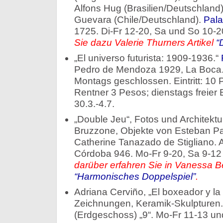
Alfons Hug (Brasilien/Deutschland)
Guevara (Chile/Deutschland).
Pala
1725. Di-Fr 12-20, Sa und So 10-20
Sie dazu Valerie Thurners Artikel
“
„El universo futurista: 1909-1936.“
Pedro de Mendoza 1929, La Boca. 
Montags geschlossen. Eintritt: 10
Rentner 3 Pesos; dienstags freier Ei
30.3.-4.7.
„Double Jeu“, Fotos und Architekt
Bruzzone, Objekte von Esteban Pas
Catherine Tanazado de Stigliano. 
Córdoba 946. Mo-Fr 9-20, Sa 9-12 
darüber erfahren Sie in Vanessa Ber
“Harmonisches Doppelspiel”
.
Adriana Cerviño, „El boxeador y la
Zeichnungen, Keramik-Skulpturen. 
(Erdgeschoss) „9“. Mo-Fr 11-13 un