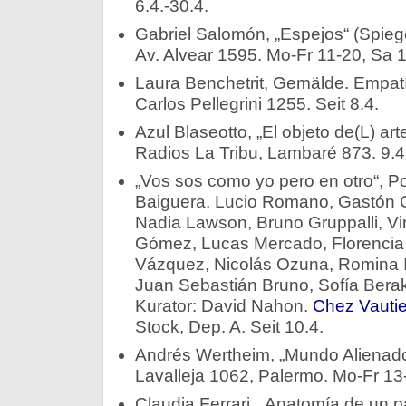
6.4.-30.4.
Gabriel Salomón, „Espejos“ (Spiege
Av. Alvear 1595. Mo-Fr 11-20, Sa 1
Laura Benchetrit, Gemälde. Empatí
Carlos Pellegrini 1255. Seit 8.4.
Azul Blaseotto, „El objeto de(L) art
Radios La Tribu, Lambaré 873. 9.4.
„Vos sos como yo pero en otro“, Po
Baiguera, Lucio Romano, Gastón 
Nadia Lawson, Bruno Gruppalli, Vir
Gómez, Lucas Mercado, Florencia 
Vázquez, Nicolás Ozuna, Romina I
Juan Sebastián Bruno, Sofía Bera
Kurator: David Nahon.
Chez Vautie
Stock, Dep. A. Seit 10.4.
Andrés Wertheim, „Mundo Alienado“
Lavalleja 1062, Palermo. Mo-Fr 13-
Claudia Ferrari, „Anatomía de un p