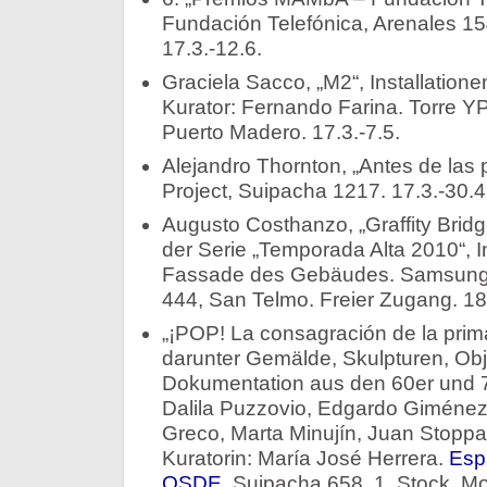
Fundación Telefónica, Arenales 1
17.3.-12.6.
Graciela Sacco, „M2“, Installation
Kurator: Fernando Farina. Torre 
Puerto Madero. 17.3.-7.5.
Alejandro Thornton, „Antes de las 
Project, Suipacha 1217. 17.3.-30.4
Augusto Costhanzo, „Graffity Bridg
der Serie „Temporada Alta 2010“, I
Fassade des Gebäudes. Samsung St
444, San Telmo. Freier Zugang. 18.
„¡POP! La consagración de la prim
darunter Gemälde, Skulpturen, Obje
Dokumentation aus den 60er und 70
Dalila Puzzovio, Edgardo Giménez, 
Greco, Marta Minujín, Juan Stoppan
Kuratorin: María José Herrera.
Esp
OSDE
, Suipacha 658, 1. Stock. Mo-