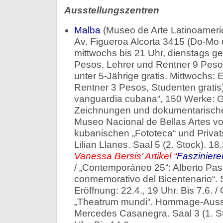
Ausstellungszentren
Malba
(Museo de Arte Latinoameri
Av. Figueroa Alcorta 3415 (Do-Mo 
mittwochs bis 21 Uhr, dienstags ges
Pesos, Lehrer und Rentner 9 Peso
unter 5-Jährige gratis. Mittwochs: E
Rentner 3 Pesos, Studenten gratis
vanguardia cubana“, 150 Werke: G
Zeichnungen und dokumentarische
Museo Nacional de Bellas Artes v
kubanischen „Fototeca“ und Priva
Lilian Llanes. Saal 5 (2. Stock). 18
Vanessa Bersis’ Artikel “
Faszinier
/ „Contemporáneo 25“: Alberto Pass
conmemorativo del Bicentenario“. 
Eröffnung: 22.4., 19 Uhr. Bis 7.6. /
„Theatrum mundi“. Hommage-Ausste
Mercedes Casanegra. Saal 3 (1. Sto