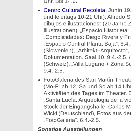
Uhr. Bis 14.6.
Centro Cultural Recoleta
, Junín 19
und feiertags 10-21 Uhr): Alfredo 
dibujos e ilustraciones“ (20 Jahr
Illustrationen). „Espacio Historieta“.
„Complicidades: Diego Rivera y Fri
„Espacio Central Planta Baja“. 8.4.-
(Slowenien), „Arhitekt–Arquitecto“
Dokumentation. Saal 10. 9.4.-2.5. /
(Schweiz), „Villa Lugano + Zona Sur
9.4.-2.5.
FotoGalería des San Martín-Theate
(Mo-Fr ab 12, Sa und So ab 14 Uhr
Aktivitäten des Tages im Theater. Ein
„Santa Lucía. Arqueología de la vio
Stock der Eingangshalle „Carlos Mor
Wicki (Deutschland), Fotos aus d
„FotoGalería“. 6.4.-2.5.
Sonstige Ausstellungen