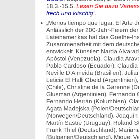
18.3.-15.5.
Lesen Sie dazu Vanessa
frech und kitschig”
.
„Menos tiempo que lugar. El Arte d
Anlässlich der 200-Jahr-Feiern de
Lateinamerikas hat das Goethe-Insti
Zusammenarbeit mit dem deutsch
entwickelt. Künstler: Narda Alvarad
Apóstol (Venezuela), Claudia Arav
Pablo Cardoso (Ecuador), Claudia
Neville D’Almeida (Brasilien), Julian
Leticia El Halli Obeid (Argentinien
(Chile), Christine de la Garenne (
Glusman (Argentinien), Fernando G
Fernando Herrán (Kolumbien), Olaf
Agata Madejska (Polen/Deutschlan
(Norwegen/Deutschland), Joaquín 
Martín Sastre (Uruguay), Roland S
Frank Thiel (Deutschland), Marian
(Bulgarien/Deutschland), Miguel Ve