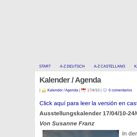
START
A-Z DEUTSCH
A-Z CASTELLANO
K
Kalender / Agenda
|
Kalender / Agenda
|
17/4/10
|
0 comentarios
Click aquí para leer la versión en cas
Ausstellungskalender 17/04/10-24/
Von Susanne Franz
In d