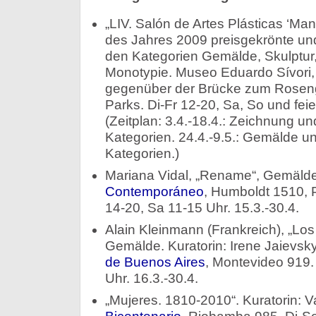
„LIV. Salón de Artes Plásticas ‘Man
des Jahres 2009 preisgekrönte un
den Kategorien Gemälde, Skulptur
Monotypie. Museo Eduardo Sívori, A
gegenüber der Brücke zum Roseng
Parks. Di-Fr 12-20, Sa, So und feie
(Zeitplan: 3.4.-18.4.: Zeichnung und
Kategorien. 24.4.-9.5.: Gemälde und
Kategorien.)
Mariana Vidal, „Rename“, Gemäld
Contemporáneo
, Humboldt 1510, 
14-20, Sa 11-15 Uhr. 15.3.-30.4.
Alain Kleinmann (Frankreich), „Los
Gemälde. Kuratorin: Irene Jaievsk
de Buenos Aires
, Montevideo 919.
Uhr. 16.3.-30.4.
„Mujeres. 1810-2010“. Kuratorin: V