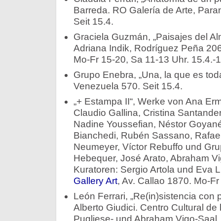
Barreda. RO Galería de Arte, Para
Seit 15.4.
Graciela Guzmán, „Paisajes del Al
Adriana Indik, Rodríguez Peña 206
Mo-Fr 15-20, Sa 11-13 Uhr. 15.4.-1
Grupo Enebra, „Una, la que es tod
Venezuela 570. Seit 15.4.
„+ Estampa II“, Werke von Ana Er
Claudio Gallina, Cristina Santande
Nadine Youssefian, Néstor Goyan
Bianchedi, Rubén Sassano, Rafael 
Neumeyer, Víctor Rebuffo und Gru
Hebequer, José Arato, Abraham Vig
Kuratoren: Sergio Artola und Eva 
Gallery Art
, Av. Callao 1870. Mo-Fr
León Ferrari, „Re(in)sistencia con 
Alberto Giudici. Centro Cultural d
Pugliese- und Abraham Vigo-Saal, 