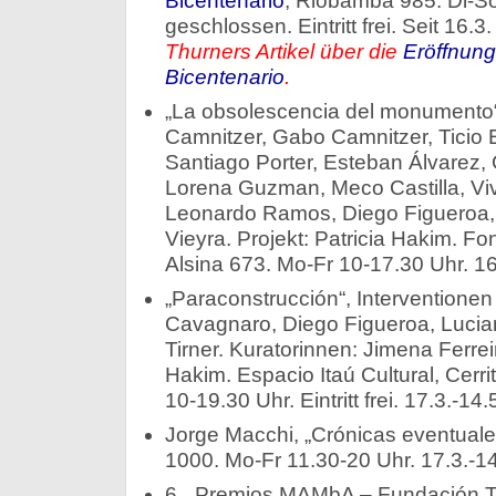
Bicentenario
, Riobamba 985. Di-S
geschlossen. Eintritt frei. Seit 16.3
Thurners Artikel über die
Eröffnung
Bicentenario
.
„La obsolescencia del monumento“.
Camnitzer, Gabo Camnitzer, Ticio 
Santiago Porter, Esteban Álvarez, C
Lorena Guzman, Meco Castilla, Viv
Leonardo Ramos, Diego Figueroa, 
Vieyra. Projekt: Patricia Hakim. Fo
Alsina 673. Mo-Fr 10-17.30 Uhr. 16
„Paraconstrucción“, Interventionen
Cavagnaro, Diego Figueroa, Luci
Tirner. Kuratorinnen: Jimena Ferrei
Hakim. Espacio Itaú Cultural, Cerr
10-19.30 Uhr. Eintritt frei. 17.3.-14.
Jorge Macchi, „Crónicas eventuale
1000. Mo-Fr 11.30-20 Uhr. 17.3.-14
6. „Premios MAMbA – Fundación Te