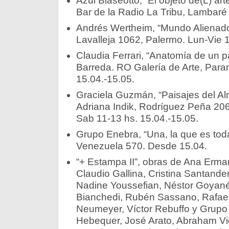
Azul Blaseotto, “El objeto de(L) arte
Bar de la Radio La Tribu, Lambaré 
Andrés Wertheim, “Mundo Alienado”,
Lavalleja 1062, Palermo. Lun-Vie 1
Claudia Ferrari, “Anatomía de un p
Barreda. RO Galería de Arte, Para
15.04.-15.05.
Graciela Guzmán, “Paisajes del Alm
Adriana Indik, Rodríguez Peña 206
Sab 11-13 hs. 15.04.-15.05.
Grupo Enebra, “Una, la que es tod
Venezuela 570. Desde 15.04.
“+ Estampa II”, obras de Ana Erma
Claudio Gallina, Cristina Santande
Nadine Youssefian, Néstor Goyan
Bianchedi, Rubén Sassano, Rafael 
Neumeyer, Víctor Rebuffo y Grupo 
Hebequer, José Arato, Abraham Vig