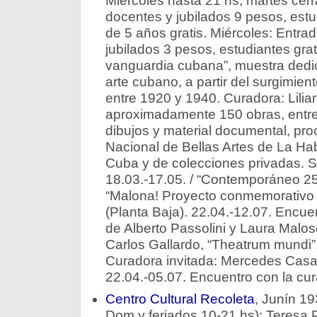
Miércoles hasta 21 hs, martes cer
docentes y jubilados 9 pesos, est
de 5 años gratis. Miércoles: Entra
jubilados 3 pesos, estudiantes grat
vanguardia cubana”, muestra dedic
arte cubano, a partir del surgimie
entre 1920 y 1940. Curadora: Lilia
aproximadamente 150 obras, entre p
dibujos y material documental, pr
Nacional de Bellas Artes de La Ha
Cuba y de colecciones privadas. Sa
18.03.-17.05. / “Contemporáneo 25”
“Malona! Proyecto conmemorativo d
(Planta Baja). 22.04.-12.07. Encuen
de Alberto Passolini y Laura Maloset
Carlos Gallardo, “Theatrum mundi”
Curadora invitada: Mercedes Casan
22.04.-05.07. Encuentro con la cur
Centro Cultural Recoleta
, Junín 19
Dom y feriados 10-21 hs): Teresa 