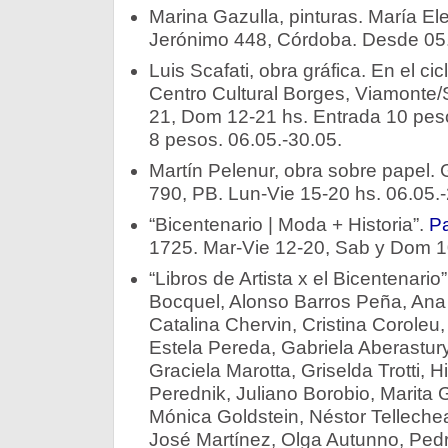
Marina Gazulla, pinturas. María El
Jerónimo 448, Córdoba. Desde 05.
Luis Scafati, obra gráfica. En el cic
Centro Cultural Borges, Viamonte/
21, Dom 12-21 hs. Entrada 10 peso
8 pesos. 06.05.-30.05.
Martín Pelenur, obra sobre papel. G
790, PB. Lun-Vie 15-20 hs. 06.05.-
“Bicentenario | Moda + Historia”.
Pa
1725. Mar-Vie 12-20, Sab y Dom 10
“Libros de Artista x el Bicentenario
Bocquel, Alonso Barros Peña, Ana T
Catalina Chervin, Cristina Coroleu,
Estela Pereda, Gabriela Aberastury
Graciela Marotta, Griselda Trotti, 
Perednik, Juliano Borobio, Marita G
Mónica Goldstein, Néstor Telleche
José Martínez, Olga Autunno, Ped