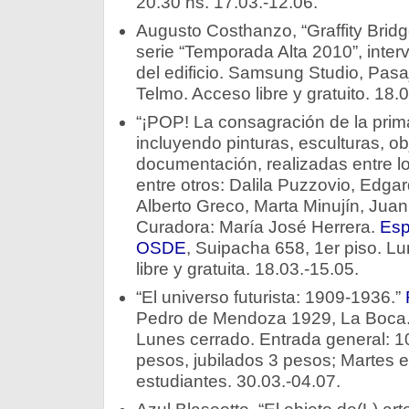
20.30 hs. 17.03.-12.06.
Augusto Costhanzo, “Graffity Bridge
serie “Temporada Alta 2010”, inter
del edificio. Samsung Studio, Pasaj
Telmo. Acceso libre y gratuito. 18.0
“¡POP! La consagración de la prim
incluyendo pinturas, esculturas, ob
documentación, realizadas entre lo
entre otros: Dalila Puzzovio, Edga
Alberto Greco, Marta Minujín, Juan
Curadora: María José Herrera.
Esp
OSDE
, Suipacha 658, 1er piso. L
libre y gratuita. 18.03.-15.05.
“El universo futurista: 1909-1936.”
Pedro de Mendoza 1929, La Boca.
Lunes cerrado. Entrada general: 1
pesos, jubilados 3 pesos; Martes e
estudiantes. 30.03.-04.07.