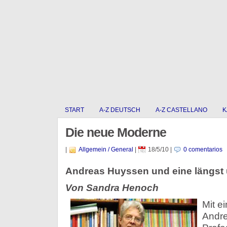
START
A-Z DEUTSCH
A-Z CASTELLANO
K
Die neue Moderne
|
Allgemein / General
|
18/5/10
|
0 comentarios
Andreas Huyssen und eine längst 
Von Sandra Henoch
Mit ei
Andre