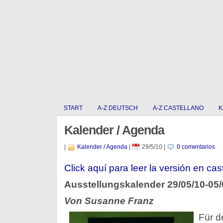
START
A-Z DEUTSCH
A-Z CASTELLANO
K
Kalender / Agenda
|
Kalender / Agenda
|
29/5/10
|
0 comentarios
Click aquí para leer la versión en cas
Ausstellungskalender 29/05/10-05/
Von Susanne Franz
Für d