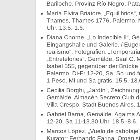
Bariloche, Provinz Río Negro, Pata
María Elvira Briatore, „Equilibrios“
Thames, Thames 1776, Palermo. M
Uhr. 13.5.-1.6.
Diana Chorne, „Lo Indecible II“, G
Eingangshalle und Galerie. / Euge
realismo“, Fotografien. „Temporari
„Entretelones“, Gemälde. Saal C. M
Isabel 555, gegenüber der Brück
Palermo. Di-Fr 12-20, Sa, So und fe
1 Peso. Mi und Sa gratis. 15.5.-13.
Cecilia Borghi, „Jardín“, Zeichnun
Gemälde. Almacén Secreto Club de 
Villa Crespo, Stadt Buenos Aires. 1
Gabriel Barna, Gemälde. Agalma Ar
12-20, Sa 11-13.30 Uhr. 18.5.-8.6.
Marcos López, „Vuelo de cabotaje“,
Kurator: Fernando Farina. Organisi