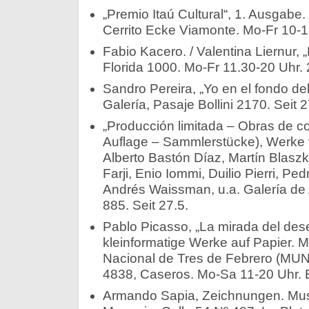
„Premio Itaú Cultural“, 1. Ausgabe. 
Cerrito Ecke Viamonte. Mo-Fr 10-19
Fabio Kacero. / Valentina Liernur, 
Florida 1000. Mo-Fr 11.30-20 Uhr. 2
Sandro Pereira, „Yo en el fondo de
Galería, Pasaje Bollini 2170. Seit 2
„Producción limitada – Obras de col
Auflage – Sammlerstücke), Werke 
Alberto Bastón Díaz, Martín Blaszk
Farji, Enio Iommi, Duilio Pierri, Pe
Andrés Waissman, u.a. Galería de 
885. Seit 27.5.
Pablo Picasso, „La mirada del des
kleinformatige Werke auf Papier. 
Nacional de Tres de Febrero (MU
4838, Caseros. Mo-Sa 11-20 Uhr. Eint
Armando Sapia, Zeichnungen. Muse