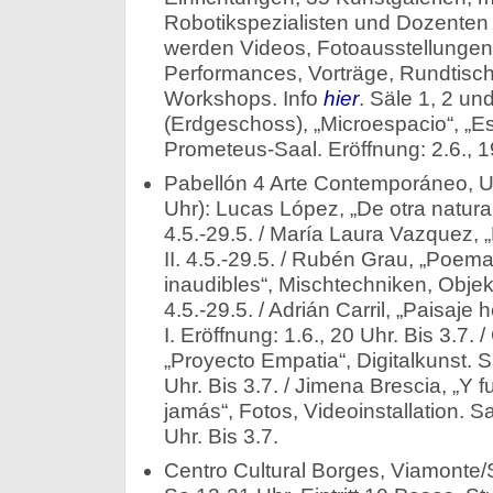
Robotikspezialisten und Dozenten
werden Videos, Fotoausstellungen, 
Performances, Vorträge, Rundtis
Workshops. Info
hier
. Säle 1, 2 un
(Erdgeschoss), „Microespacio“, „Es
Prometeus-Saal. Eröffnung: 2.6., 19
Pabellón 4 Arte Contemporáneo, U
Uhr): Lucas López, „De otra natura
4.5.-29.5. / María Laura Vazquez, 
II. 4.5.-29.5. / Rubén Grau, „Poema
inaudibles“, Mischtechniken, Objekte
4.5.-29.5. / Adrián Carril, „Paisaje
I. Eröffnung: 1.6., 20 Uhr. Bis 3.7. 
„Proyecto Empatia“, Digitalkunst. Sa
Uhr. Bis 3.7. / Jimena Brescia, „Y f
jamás“, Fotos, Videoinstallation. Saa
Uhr. Bis 3.7.
Centro Cultural Borges, Viamonte/