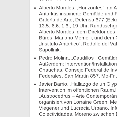
Alberto Morales, „Horizontes“, an A
Antarktis inspirierte Gemälde und
Galería de Arte, Defensa 677 (Eck
13.5.-6.6. 1.6., 19 Uhr: Rundtisch
Alberto Morales, dem Direktor des 
Büros, Mariano Memolli, und dem
„Instituto Antártico“, Rodolfo del Va
Sapollnik.
Pedro Molina, „Caudillos“, Gemäld
Außerdem: Intervention/Installatio
Chauchas. Consejo Federal de Inve
Federales, San Martín 857. Mo-Fr 1
Javier Barrio, „Hallazgo de un Glyp
Intervention im öffentlichen Rau
„Austrocedrus – Arte Contemporáne
organisiert von Lorraine Green, 
Viegener und Lucrecia Urbano. In
Colectividades, Moreno zwischen 