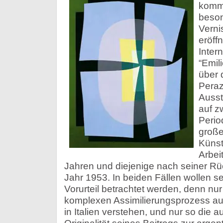
komme
beson
Verni
eröff
Inter
“Emili
über d
Peraz
Ausst
auf z
Perio
große
Künstl
Arbei
Jahren und diejenige nach seiner R
Jahr 1953. In beiden Fällen wollen 
Vorurteil betrachtet werden, denn n
komplexen Assimilierungsprozess au
in Italien verstehen, und nur so die