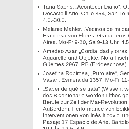
Tana Sachs, „Acontecer Diario“, O
Decastelli Arte, Chile 354, San Tel
4.5.-30.5.
Melanie Mahler, „Vecinos de mi bar
Francesa von Flores, Granaderos 
Aires. Mo-Fr 9-20, Sa 9-13 Uhr. 4.5
Amadeo Azar, „Cordialidad y otras 
Aquarelle und Objekte. Nora Fisc
Güemes 2967, PB (Erdgeschoss). 4
Josefina Robirosa, „Puro aire“, G
Vasari, Esmeralda 1357. Mo-Fr 11-2
„Saber de qué se trata“ (Wissen, w
des Bicentenario werden Lithos ge
Berufe zur Zeit der Mai-Revolution 
Außerdem: Performance von Esilda 
Interventionen von Inés Iticovici u
Pasaje 17 Espacio de Arte, Bartol
19 Uhr. 12.5.-3.6.