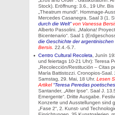
„Eros and Order“. Gastkuratorin: A
Stock). Eröffnung: 3.6., 19 Uhr. Bis
„Theatrum mundi“. Hommage-Ausste
Mercedes Casanegra. Saal 3 (1. S
durch die Welt”
von Vanessa Bersi
Alberto Passolini. „Malona! Proye
Bicentenario“. Saal 1 (Erdgeschos
die Geschichte der argentinischen
Bersis.
22.4.-5.7.
Centro Cultural Recoleta
, Junín 19
und feiertags 10-21 Uhr): Teresa P
„Recolección/Restitución – Citas p
María Battistozzi. Cronopios-Saal.
Samstag, 29. Mai, 18 Uhr.
Lesen S
Artikel
“Teresa Peredas poetische
Santander, „Alter Ipse“. Saal J. 13.
Emergente“. Dritte Ausgabe. Festiv
Konzerte und Ausstellungen sind gr
„Fase 2“, 2. Kunst- und Technologi
Einrichtungen, 35 Kunstgalerien, m