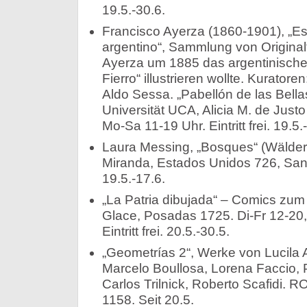
19.5.-30.6.
Francisco Ayerza (1860-1901), „E
argentino“, Sammlung von Originalf
Ayerza um 1885 das argentinisch
Fierro“ illustrieren wollte. Kurator
Aldo Sessa. „Pabellón de las Bella
Universität UCA, Alicia M. de Just
Mo-Sa 11-19 Uhr. Eintritt frei. 19.5.
Laura Messing, „Bosques“ (Wälder)
Miranda, Estados Unidos 726, San
19.5.-17.6.
„La Patria dibujada“ – Comics zum 
Glace, Posadas 1725. Di-Fr 12-20,
Eintritt frei. 20.5.-30.5.
„Geometrías 2“, Werke von Lucila 
Marcelo Boullosa, Lorena Faccio, Pi
Carlos Trilnick, Roberto Scafidi. R
1158. Seit 20.5.