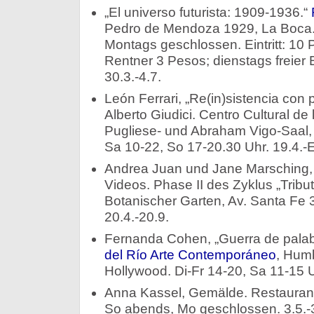
„El universo futurista: 1909-1936.“
Pedro de Mendoza 1929, La Boca. 
Montags geschlossen. Eintritt: 10
Rentner 3 Pesos; dienstags freier Ei
30.3.-4.7.
León Ferrari, „Re(in)sistencia con 
Alberto Giudici. Centro Cultural d
Pugliese- und Abraham Vigo-Saal, 
Sa 10-22, So 17-20.30 Uhr. 19.4.-
Andrea Juan und Jane Marsching, „
Videos. Phase II des Zyklus „Tribut
Botanischer Garten, Av. Santa Fe 3
20.4.-20.9.
Fernanda Cohen, „Guerra de pala
del Río Arte Contemporáneo
, Hum
Hollywood. Di-Fr 14-20, Sa 11-15 Uh
Anna Kassel, Gemälde. Restaurant 
So abends, Mo geschlossen. 3.5.-