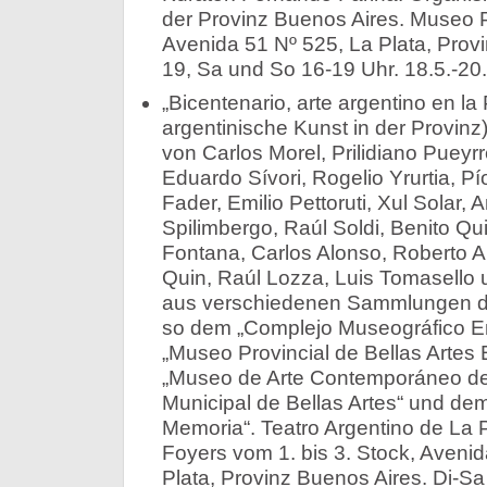
der Provinz Buenos Aires. Museo Pr
Avenida 51 Nº 525, La Plata, Provi
19, Sa und So 16-19 Uhr. 18.5.-20.
„Bicentenario, arte argentino en la 
argentinische Kunst in der Provin
von Carlos Morel, Prilidiano Pueyr
Eduardo Sívori, Rogelio Yrurtia, P
Fader, Emilio Pettoruti, Xul Solar, 
Spilimbergo, Raúl Soldi, Benito Qu
Fontana, Carlos Alonso, Roberto 
Quin, Raúl Lozza, Luis Tomasello
aus verschiedenen Sammlungen de
so dem „Complejo Museográfico E
„Museo Provincial de Bellas Artes E
„Museo de Arte Contemporáneo de
Municipal de Bellas Artes“ und de
Memoria“. Teatro Argentino de La P
Foyers vom 1. bis 3. Stock, Avenid
Plata, Provinz Buenos Aires. Di-Sa