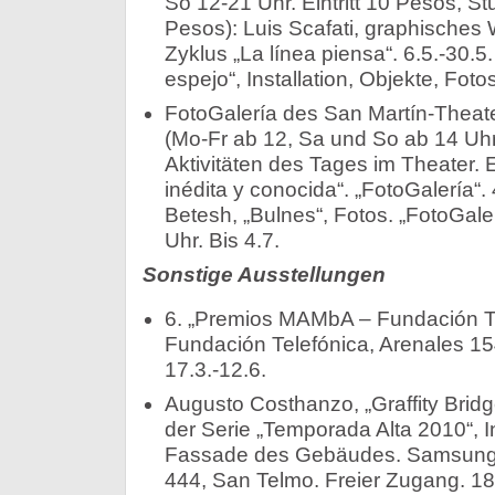
So 12-21 Uhr. Eintritt 10 Pesos, S
Pesos): Luis Scafati, graphische
Zyklus „La línea piensa“. 6.5.-30.5
espejo“, Installation, Objekte, Fot
FotoGalería des San Martín-Theate
(Mo-Fr ab 12, Sa und So ab 14 Uhr
Aktivitäten des Tages im Theater. Ein
inédita y conocida“. „FotoGalería“. 
Betesh, „Bulnes“, Fotos. „FotoGaler
Uhr. Bis 4.7.
Sonstige Ausstellungen
6. „Premios MAMbA – Fundación Te
Fundación Telefónica, Arenales 1
17.3.-12.6.
Augusto Costhanzo, „Graffity Bridg
der Serie „Temporada Alta 2010“, I
Fassade des Gebäudes. Samsung St
444, San Telmo. Freier Zugang. 18.