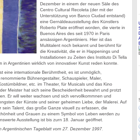
Dezember in einem der neuen Säle des
Centro Cultural Recoleta (der mit der
Unterstützung von Banco Ciudad entstand)
eine Gernäldeausstellung des Künstlers
Roberto Plate eröffnet worden, die vierte in
Buenos Aires des seit 1970 in Paris
ansässigen Argentiniers. Hier ist das
Multitalent noch bekannt und berühmt für
die Kreativität, die er in Happenings und
Installationen zu Zeiten des Instituto Di Tella
n in Argentinien wirklich von innovativer Kunst reden konnte.
st eine intemationale Berühmtheit, es ist unmöglich,
 renommierte Bühnengestalter, Schauspieler, Maler,
 Kostümbildner, etc. im Theater, für Musicals und das Kino
der Meister hat sich seine Bescheidenheit bewahrt und protzt
en. Er will weiter wachsen und sich vervollkommnen und
trengsten der Künste und seiner geheimen Liebe, der Malerei. Auf
 sein Talent, das große Ganze visuell zu erfassen, die
önheit und Grauen zu einem Symbol von Leben werden zu
nswerte Ausstellung ist bis zurn 18. Januar geöffnet.
 im Argentinischen Tageblatt vom 27. Dezember 1997.