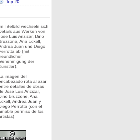
Top 20
Im Titelbild wechseln sich
Details aus Werken von
José Luis Anzizar, Dino
Bruzzone, Ana Eckell,
Andrea Juan und Diego
Perrotta ab (mit
freundlicher
Genehmigung der
Künstler).
La imagen del
encabezado rota al azar
entre detalles de obras
de José Luis Anzizar,
Dino Bruzzone, Ana
Eckell, Andrea Juan y
Diego Perrotta (con el
amable permiso de los
rtistas).