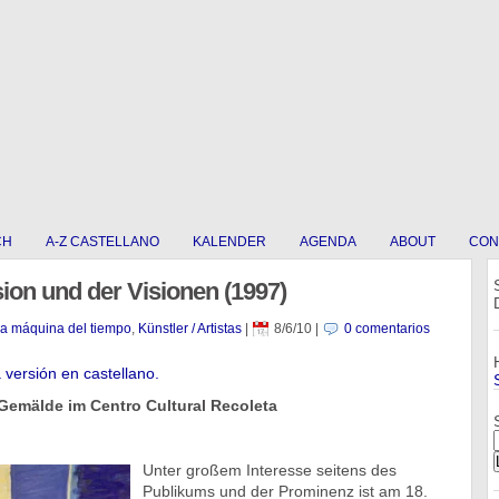
CH
A-Z CASTELLANO
KALENDER
AGENDA
ABOUT
CON
sion und der Visionen (1997)
La máquina del tiempo
,
Künstler / Artistas
|
8/6/10
|
0 comentarios
a versión en castellano.
 Gemälde im Centro Cultural Recoleta
Unter großem Interesse seitens des
Publikums und der Prominenz ist am 18.