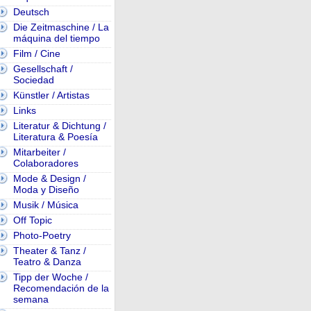
Deutsch
Die Zeitmaschine / La
máquina del tiempo
Film / Cine
Gesellschaft /
Sociedad
Künstler / Artistas
Links
Literatur & Dichtung /
Literatura & Poesía
Mitarbeiter /
Colaboradores
Mode & Design /
Moda y Diseño
Musik / Música
Off Topic
Photo-Poetry
Theater & Tanz /
Teatro & Danza
Tipp der Woche /
Recomendación de la
semana