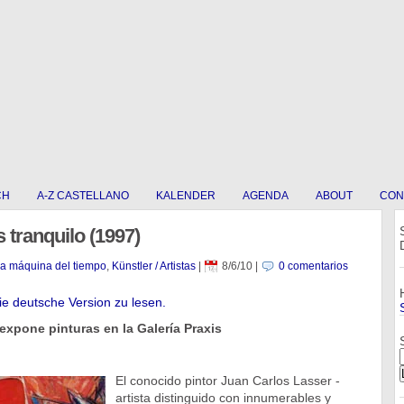
CH
A-Z CASTELLANO
KALENDER
AGENDA
ABOUT
CON
 tranquilo (1997)
La máquina del tiempo
,
Künstler / Artistas
|
8/6/10
|
0 comentarios
die deutsche Version zu lesen.
expone pinturas en la Galería Praxis
El conocido pintor Juan Carlos Lasser -
artista distinguido con innumerables y