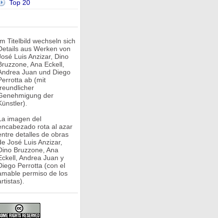
Top 20
Im Titelbild wechseln sich
Details aus Werken von
José Luis Anzizar, Dino
Bruzzone, Ana Eckell,
Andrea Juan und Diego
Perrotta ab (mit
freundlicher
Genehmigung der
Künstler).
La imagen del
encabezado rota al azar
entre detalles de obras
de José Luis Anzizar,
Dino Bruzzone, Ana
Eckell, Andrea Juan y
Diego Perrotta (con el
amable permiso de los
rtistas).