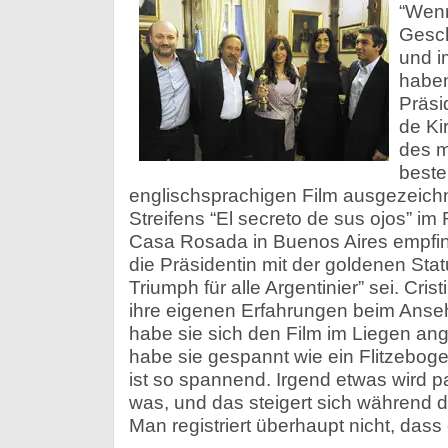
“Wenn
Gesch
und i
haben
Präsi
de Ki
des m
beste
englischsprachigen Film ausgezeich
Streifens “El secreto de sus ojos” i
Casa Rosada in Buenos Aires empfing.
die Präsidentin mit der goldenen Statu
Triumph für alle Argentinier” sei. Cri
ihre eigenen Erfahrungen beim Ansehe
habe sie sich den Film im Liegen a
habe sie gespannt wie ein Flitzebog
ist so spannend. Irgend etwas wird p
was, und das steigert sich während d
Man registriert überhaupt nicht, dass 