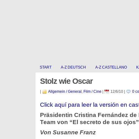
START
A-Z DEUTSCH
A-Z CASTELLANO
K
Stolz wie Oscar
|
Allgemein / General
,
Film / Cine
|
12/6/10
|
0 c
Click aquí para leer la versión en cas
Präsidentin Cristina Fernández de
Team von “El secreto de sus ojos
Von Susanne Franz