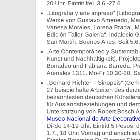
20 Uhr. Eintritt frei. 3.6.-27.6.
„Litografía y arte impreso“ (Lithog
Werke von Gustavo Amenedo, Matí
Vanesa Morales, Lorena Pradal, Mi
Edición Taller-Galería“, Indalecio 
San Martín. Buenos Aires. Seit 5.6.
„Arte Contemporáneo y Sustentabil
Kunst und Nachhaltigkeit), Projekt
Bonadeo und Fabiana Barreda. Prax
Arenales 1311. Mo-Fr 10.30-20, Sa
„Gerhard Richter – Sinopsis“ (Gerh
27 beispielhafte Arbeiten des derze
bekanntesten deutschen Künstlers. 
für Auslandsbeziehungen und dem G
Unterstützung von Robert Bosch Arg
Museo Nacional de Arte Decorativ
Di-So 14-19 Uhr. Eintritt 5 Pesos, d
1.7., 18 Uhr: Vortrag und anschl