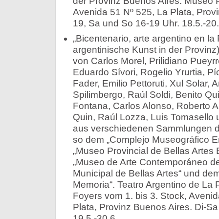
der Provinz Buenos Aires. Museo Pr
Avenida 51 Nº 525, La Plata, Provi
19, Sa und So 16-19 Uhr. 18.5.-20.
„Bicentenario, arte argentino en la 
argentinische Kunst in der Provin
von Carlos Morel, Prilidiano Pueyr
Eduardo Sívori, Rogelio Yrurtia, P
Fader, Emilio Pettoruti, Xul Solar, 
Spilimbergo, Raúl Soldi, Benito Qu
Fontana, Carlos Alonso, Roberto 
Quin, Raúl Lozza, Luis Tomasello
aus verschiedenen Sammlungen de
so dem „Complejo Museográfico E
„Museo Provincial de Bellas Artes E
„Museo de Arte Contemporáneo de
Municipal de Bellas Artes“ und de
Memoria“. Teatro Argentino de La P
Foyers vom 1. bis 3. Stock, Avenid
Plata, Provinz Buenos Aires. Di-Sa
19.5.-30.6.