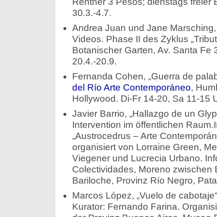
Rentner 3 Pesos; dienstags freier Ei
30.3.-4.7.
Andrea Juan und Jane Marsching, „
Videos. Phase II des Zyklus „Tribut
Botanischer Garten, Av. Santa Fe 3
20.4.-20.9.
Fernanda Cohen, „Guerra de pala
del Río Arte Contemporáneo
, Hum
Hollywood. Di-Fr 14-20, Sa 11-15 Uh
Javier Barrio, „Hallazgo de un Glyp
Intervention im öffentlichen Rau
„Austrocedrus – Arte Contemporáne
organisiert von Lorraine Green, 
Viegener und Lucrecia Urbano. In
Colectividades, Moreno zwischen 
Bariloche, Provinz Río Negro, Pata
Marcos López, „Vuelo de cabotaje“,
Kurator: Fernando Farina. Organisi