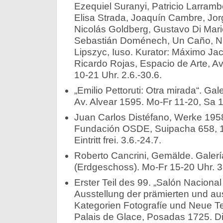
Ezequiel Suranyi, Patricio Larram
Elisa Strada, Joaquín Cambre, Jor
Nicolás Goldberg, Gustavo Di Mari
Sebastián Doménech, Un Caño, Nic
Lipszyc, Iuso. Kurator: Máximo Jac
Ricardo Rojas, Espacio de Arte, Av
10-21 Uhr. 2.6.-30.6.
„Emilio Pettoruti: Otra mirada“. Gal
Av. Alvear 1595. Mo-Fr 11-20, Sa 1
Juan Carlos Distéfano, Werke 195
Fundación OSDE, Suipacha 658, 1.
Eintritt frei. 3.6.-24.7.
Roberto Cancrini, Gemälde. Galerí
(Erdgeschoss). Mo-Fr 15-20 Uhr. 3.
Erster Teil des 99. „Salón Nacional
Ausstellung der prämierten und a
Kategorien Fotografíe und Neue Te
Palais de Glace, Posadas 1725. Di