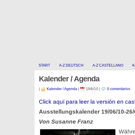
START
A-Z DEUTSCH
A-Z CASTELLANO
K
Kalender / Agenda
|
Kalender / Agenda
|
19/6/10
|
0 comentarios
Click aquí para leer la versión en cas
Ausstellungskalender 19/06/10-26/
Von Susanne Franz
Währen