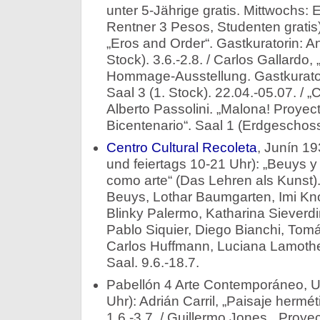
unter 5-Jährige gratis. Mittwochs: E
Rentner 3 Pesos, Studenten gratis
„Eros and Order“. Gastkuratorin: A
Stock). 3.6.-2.8. / Carlos Gallardo
Hommage-Ausstellung. Gastkurato
Saal 3 (1. Stock). 22.04.-05.07. /
Alberto Passolini. „Malona! Proye
Bicentenario“. Saal 1 (Erdgeschoss)
Centro Cultural Recoleta
, Junín 19
und feiertags 10-21 Uhr): „Beuys y
como arte“ (Das Lehren als Kunst
Beuys, Lothar Baumgarten, Imi Kno
Blinky Palermo, Katharina Sieverd
Pablo Siquier, Diego Bianchi, Tom
Carlos Huffmann, Luciana Lamothe,
Saal. 9.6.-18.7.
Pabellón 4 Arte Contemporáneo, U
Uhr): Adrián Carril, „Paisaje hermét
1.6.-3.7. / Guillermo Jones, „Proyec