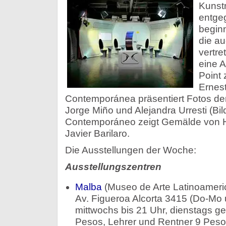
Kuns
entgeg
beginn
die a
vertre
eine A
Point
Ernes
Contemporánea präsentiert Fotos de
Jorge Miño und Alejandra Urresti (Bi
Contemporáneo zeigt Gemälde von 
Javier Barilaro.
Die Ausstellungen der Woche:
Ausstellungszentren
Malba
(Museo de Arte Latinoameri
Av. Figueroa Alcorta 3415 (Do-Mo 
mittwochs bis 21 Uhr, dienstags ges
Pesos, Lehrer und Rentner 9 Peso