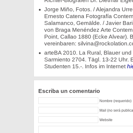
Richter-Biografen Dr. Dietmar Elger
Jorge Miño, Fotos. / Alejandra Urre
Ernesto Catena Fotografía Contem
Salamanco, Gemälde. / Javier Bari
von Braga Menéndez Arte Contem
Point, Callao 1880 (Ecke Alvear). 
vereinbaren: silvina@rockolation.c
arteBA 2010. La Rural, Blauer und 
Sarmiento 2704. Tägl. 13-22 Uhr. Ei
Studenten 15.-. Infos im Internet
hi
Escriba un comentario
Nombre (requerido)
Mail (no será public
Website