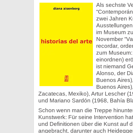
Als sechste V
“Contemporáne
zwei Jahren Ku
Ausstellungen
im Museum zu 
November “Var
recordar, orden
zum Museum: e
einordnen) erö
ist niemand Ge
Alonso, der D
Buenos Aires)
Buenos Aires),
Zacatecas, Mexiko), Artur Lescher (1
und Mariano Sardón (1968, Bahía Bla
Schon wenn man die Treppe hinunterg
Kunstwerk: Für seine Intervention h
und Definitionen über die Kunst auf
angebracht, darunter auch Heidegger