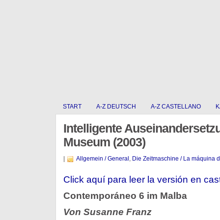
START
A-Z DEUTSCH
A-Z CASTELLANO
K
Intelligente Auseinanderset
Museum (2003)
|
Allgemein / General
,
Die Zeitmaschine / La máquina d
Click aquí para leer la versión en cas
Contemporáneo 6 im Malba
Von Susanne Franz