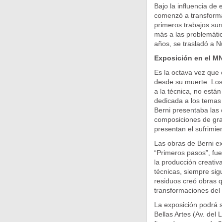
Bajo la influencia de 
comenzó a transforma
primeros trabajos surr
más a las problemáti
años, se trasladó a N
Exposición en el M
Es la octava vez que 
desde su muerte. Los 
a la técnica, no está
dedicada a los temas p
Berni presentaba las 
composiciones de gra
presentan el sufrimie
Las obras de Berni ex
“Primeros pasos”, fu
la producción creativa
técnicas, siempre sig
residuos creó obras q
transformaciones del 
La exposición podrá s
Bellas Artes (Av. del