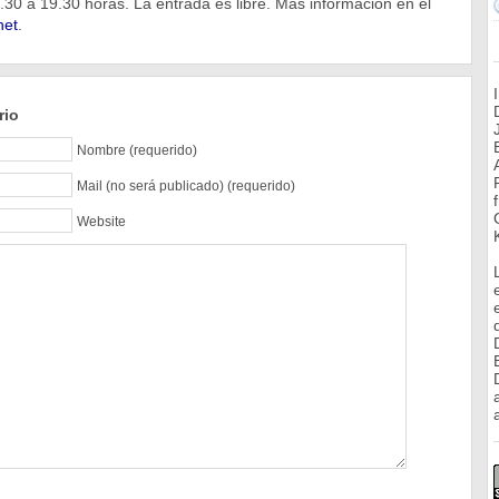
30 a 19.30 horas. La entrada es libre. Más información en el
net
.
rio
Nombre (requerido)
Mail (no será publicado) (requerido)
Website
a