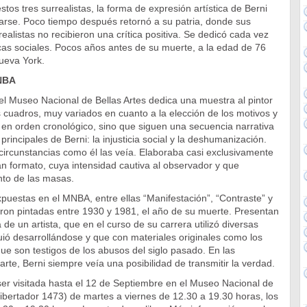
estos tres surrealistas, la forma de expresión artística de Berni
rse. Poco tiempo después retornó a su patria, donde sus
ealistas no recibieron una crítica positiva. Se dedicó cada vez
cas sociales. Pocos años antes de su muerte, a la edad de 76
ueva York.
NBA
el Museo Nacional de Bellas Artes dedica una muestra al pintor
cuadros, muy variados en cuanto a la elección de los motivos y
n en orden cronológico, sino que siguen una secuencia narrativa
rincipales de Berni: la injusticia social y la deshumanización.
circunstancias como él las veía. Elaboraba casi exclusivamente
n formato, cuya intensidad cautiva al observador y que
nto de las masas.
puestas en el MNBA, entre ellas “Manifestación”, “Contraste” y
eron pintadas entre 1930 y 1981, el año de su muerte. Presentan
 de un artista, que en el curso de su carrera utilizó diversas
uió desarrollándose y que con materiales originales como los
ue son testigos de los abusos del siglo pasado. En las
arte, Berni siempre veía una posibilidad de transmitir la verdad.
er visitada hasta el 12 de Septiembre en el Museo Nacional de
 Libertador 1473) de martes a viernes de 12.30 a 19.30 horas, los