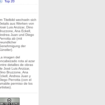
Top 20
Im Titelbild wechseln sich
Details aus Werken von
José Luis Anzizar, Dino
Bruzzone, Ana Eckell,
Andrea Juan und Diego
Perrotta ab (mit
freundlicher
Genehmigung der
Künstler).
La imagen del
encabezado rota al azar
entre detalles de obras
de José Luis Anzizar,
Dino Bruzzone, Ana
Eckell, Andrea Juan y
Diego Perrotta (con el
amable permiso de los
rtistas).