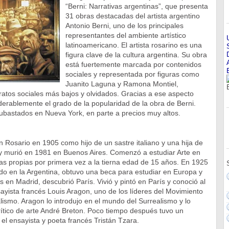
“Berni: Narrativas argentinas”, que presenta
31 obras destacadas del artista argentino
Antonio Berni, uno de los principales
representantes del ambiente artístico
latinoamericano. El artista rosarino es una
figura clave de la cultura argentina. Su obra
está fuertemente marcada por contenidos
sociales y representada por figuras como
Juanito Laguna y Ramona Montiel,
ratos sociales más bajos y olvidados. Gracias a ese aspecto
erablemente el grado de la popularidad de la obra de Berni.
ubastados en Nueva York, en parte a precios muy altos.
n Rosario en 1905 como hijo de un sastre italiano y una hija de
 y murió en 1981 en Buenos Aires. Comenzó a estudiar Arte en
as propias por primera vez a la tierna edad de 15 años. En 1925
cido en la Argentina, obtuvo una beca para estudiar en Europa y
en Madrid, descubrió París. Vivió y pintó en París y conoció al
sayista francés Louis Aragon, uno de los líderes del Movimiento
lismo. Aragon lo introdujo en el mundo del Surrealismo y lo
rítico de arte André Breton. Poco tiempo después tuvo un
el ensayista y poeta francés Tristán Tzara.