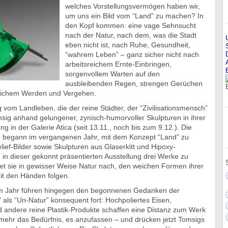
welches Vorstellungsvermögen haben wir,
um uns ein Bild vom “Land” zu machen? In
den Kopf kommen: eine vage Sehnsucht
nach der Natur, nach dem, was die Stadt
eben nicht ist, nach Ruhe, Gesundheit,
“wahrem Leben” – ganz sicher nicht nach
arbeitsreichem Ernte-Einbringen,
sorgenvollem Warten auf den
ausbleibenden Regen, strengen Gerüchen
rlichem Werden und Vergehen.
g vom Landleben, die der reine Städter, der “Zivilisationsmensch”
omsig anhand gelungener, zynisch-humorvoller Skulpturen in ihrer
ng in der Galerie Atica (seit 13.11., noch bis zum 9.12.). Die
rin begann im vergangenen Jahr, mit dem Konzept “Land” zu
lief-Bilder sowie Skulpturen aus Glaserkitt und Hipoxy-
 in dieser gekonnt präsentierten Ausstellung drei Werke zu
det sie in gewisser Weise Natur nach, den weichen Formen ihrer
it den Händen folgen.
m Jahr führen hingegen den begonnenen Gedanken der
 als “Un-Natur” konsequent fort: Hochpoliertes Eisen,
d andere reine Plastik-Produkte schaffen eine Distanz zum Werk
 mehr das Bedürfnis, es anzufassen – und drücken jetzt Tomsigs