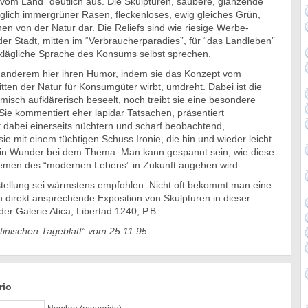
n vom Land” deutlich aus. Die Skulpturen, saubere, glänzende
lich immergrüner Rasen, fleckenloses, ewig gleiches Grün,
en von der Natur dar. Die Reliefs sind wie riesige Werbe-
 der Stadt, mitten im “Verbraucherparadies”, für “das Landleben”
 klägliche Sprache des Konsums selbst sprechen.
 anderem hier ihren Humor, indem sie das Konzept vom
tten der Natur für Konsumgüter wirbt, umdreht. Dabei ist die
misch aufklärerisch beseelt, noch treibt sie eine besondere
Sie kommentiert eher lapidar Tatsachen, präsentiert
t dabei einerseits nüchtern und scharf beobachtend,
sie mit einem tüchtigen Schuss Ironie, die hin und wieder leicht
ein Wunder bei dem Thema. Man kann gespannt sein, wie diese
emen des “modernen Lebens” in Zukunft angehen wird.
stellung sei wärmstens empfohlen: Nicht oft bekommt man eine
ch direkt ansprechende Exposition von Skulpturen in dieser
der Galerie Atica, Libertad 1240, P.B.
tinischen Tageblatt” vom 25.11.95.
rio