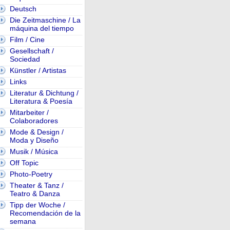
Deutsch
Die Zeitmaschine / La
máquina del tiempo
Film / Cine
Gesellschaft /
Sociedad
Künstler / Artistas
Links
Literatur & Dichtung /
Literatura & Poesía
Mitarbeiter /
Colaboradores
Mode & Design /
Moda y Diseño
Musik / Música
Off Topic
Photo-Poetry
Theater & Tanz /
Teatro & Danza
Tipp der Woche /
Recomendación de la
semana