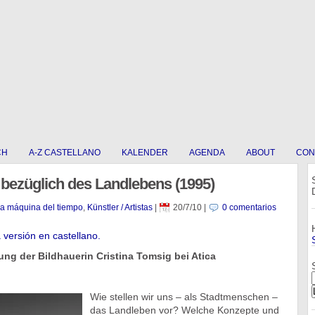
CH
A-Z CASTELLANO
KALENDER
AGENDA
ABOUT
CON
bezüglich des Landlebens (1995)
La máquina del tiempo
,
Künstler / Artistas
|
20/7/10
|
0 comentarios
a versión en castellano.
ung der Bildhauerin Cristina Tomsig bei Atica
Wie stellen wir uns – als Stadtmenschen –
das Landleben vor? Welche Konzepte und