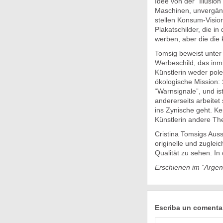
Idee von der “Illusio
Maschinen, unvergäng
stellen Konsum-Vision
Plakatschilder, die in
werben, aber die die
Tomsig beweist unter
Werbeschild, das inmi
Künstlerin weder pole
ökologische Mission: 
“Warnsignale”, und is
andererseits arbeitet 
ins Zynische geht. K
Künstlerin andere Th
Cristina Tomsigs Aus
originelle und zuglei
Qualität zu sehen. In 
Erschienen im “Argen
Escriba un comenta