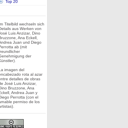
Top 20
Im Titelbild wechseln sich
Details aus Werken von
José Luis Anzizar, Dino
Bruzzone, Ana Eckell,
Andrea Juan und Diego
Perrotta ab (mit
freundlicher
Genehmigung der
Künstler).
La imagen del
encabezado rota al azar
entre detalles de obras
de José Luis Anzizar,
Dino Bruzzone, Ana
Eckell, Andrea Juan y
Diego Perrotta (con el
amable permiso de los
rtistas).