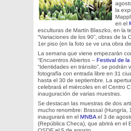
agosto
la exp
Mappl
en el
esculturas de Martín Blaszko, en la t
“Variaciones de los 90”, obras de la 
1er piso (en la foto se ve una obra d
La semana que viene empezarán con 
“Encuentros Abiertos –
Festival de la
“Identidades en tránsito”, se podrán
fotografía con entrada libre en 31 ci
hasta el 30 de septiembre. La apertur
celebrará el miércoles en el Centro C
inauguración de varias muestras.
Se destacan las muestras de dos arti
mucho renombre: Brassaï (Hungría, 
inaugurará en el
MNBA
el 3 de agost
(República Checa), que abrirá en el
OSDE el 5 de agosto.