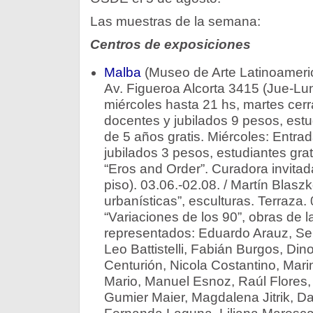
Las muestras de la semana:
Centros de exposiciones
Malba
(Museo de Arte Latinoameri
Av. Figueroa Alcorta 3415 (Jue-Lun
miércoles hasta 21 hs, martes cer
docentes y jubilados 9 pesos, est
de 5 años gratis. Miércoles: Entra
jubilados 3 pesos, estudiantes gra
“Eros and Order”. Curadora invitad
piso). 03.06.-02.08. / Martín Blasz
urbanísticas”, esculturas. Terraza. 
“Variaciones de los 90”, obras de l
representados: Eduardo Arauz, Serg
Leo Battistelli, Fabián Burgos, Din
Centurión, Nicola Costantino, Mar
Mario, Manuel Esnoz, Raúl Flores, 
Gumier Maier, Magdalena Jitrik, Da