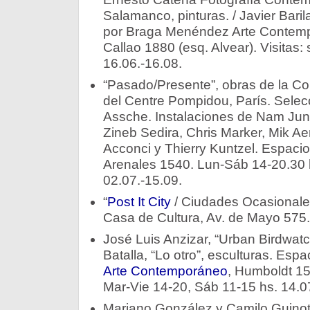
Salamanco, pinturas. / Javier Baril
por Braga Menéndez Arte Contemp
Callao 1880 (esq. Alvear). Visitas:
16.06.-16.08.
“Pasado/Presente”, obras de la C
del Centre Pompidou, París. Selecc
Assche. Instalaciones de Nam Ju
Zineb Sedira, Chris Marker, Mik Aer
Acconci y Thierry Kuntzel. Espaci
Arenales 1540. Lun-Sáb 14-20.30 h
02.07.-15.09.
“
Post It City
/ Ciudades Ocasionales
Casa de Cultura, Av. de Mayo 575.
José Luis Anzizar, “Urban Birdwatc
Batalla, “Lo otro”, esculturas. Espa
Arte Contemporáneo
, Humboldt 1
Mar-Vie 14-20, Sáb 11-15 hs. 14.0
Mariano González y Camilo Guinot,