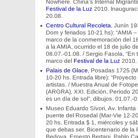
Nowhere. China’s Internal Migrants”
Festival de la Luz
2010. Inauguraci
20.08.
Centro Cultural Recoleta
, Junín 19
Dom y feriados 10-21 hs): “AMIA – 
marco de la conmemoración del 16º
a la AMIA, ocurrido el 18 de julio d
08.07.-01.08. / Sergio Fasola, “En tr
marco del
Festival de la Luz
2010. 
Palais de Glace
, Posadas 1725 (M
10-20 hs. Entrada libre): “Proyecto 
artistas. / Muestra Anual de Fotop
(ARGRA), XXI. Edición, Período 200
es un día de sol”, dibujos. 01.07.-0
Museo Eduardo Sívori, Av. Infanta I
puente del Rosedal (Mar-Vie 12-20
20 hs. Entrada $ 1, miércoles y sá
que debas ser. Bicentenario de la 
Bedoya, Ernesto Bertani, Pablo C