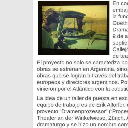
En co
embaja
la fun
Goethe
Drama
9 de a
septi
Callej
de tea
El proyecto no solo se caracteriza po
obras se estrenan en Argentina, sino
obras que se logran a través del trab
europeos y directores argentinos. Por
vinieron por el Atlántico con la cuesti
La idea de un taller de puesta en es
equipo de trabajo es de Erik Altorfer, d
proyecto “Dramenprozessor” (“Proce
Theater an der Winkelwiese, Zürich. Al
dramaturgo y se hizo un nombre com