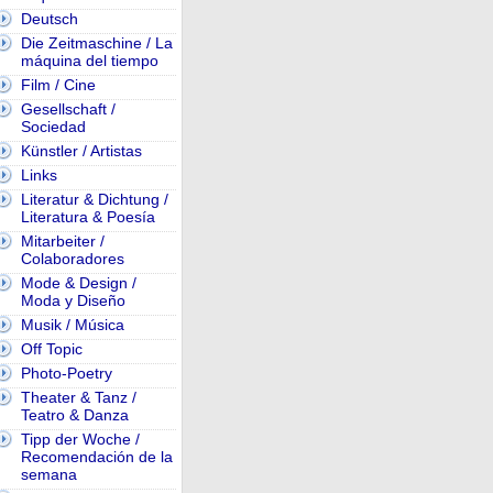
Deutsch
Die Zeitmaschine / La
máquina del tiempo
Film / Cine
Gesellschaft /
Sociedad
Künstler / Artistas
Links
Literatur & Dichtung /
Literatura & Poesía
Mitarbeiter /
Colaboradores
Mode & Design /
Moda y Diseño
Musik / Música
Off Topic
Photo-Poetry
Theater & Tanz /
Teatro & Danza
Tipp der Woche /
Recomendación de la
semana