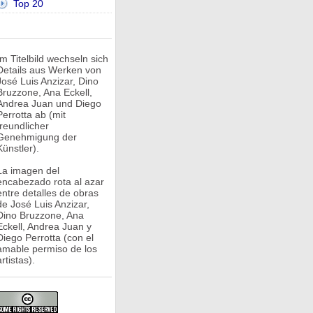
Top 20
Im Titelbild wechseln sich
Details aus Werken von
José Luis Anzizar, Dino
Bruzzone, Ana Eckell,
Andrea Juan und Diego
Perrotta ab (mit
freundlicher
Genehmigung der
Künstler).
La imagen del
encabezado rota al azar
entre detalles de obras
de José Luis Anzizar,
Dino Bruzzone, Ana
Eckell, Andrea Juan y
Diego Perrotta (con el
amable permiso de los
rtistas).