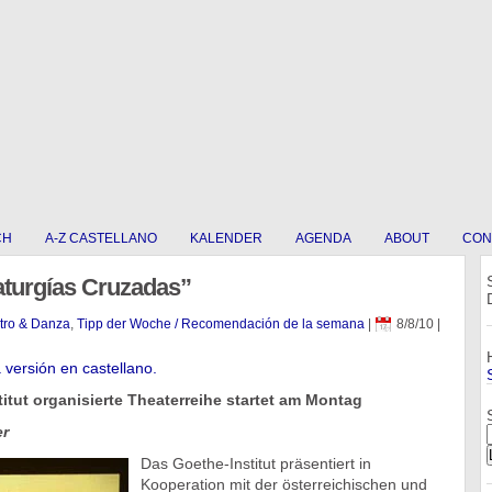
CH
A-Z CASTELLANO
KALENDER
AGENDA
ABOUT
CON
turgías Cruzadas”
atro & Danza
,
Tipp der Woche / Recomendación de la semana
|
8/8/10
|
a versión en castellano.
itut organisierte Theaterreihe startet am Montag
er
Das Goethe-Institut präsentiert in
Kooperation mit der österreichischen und