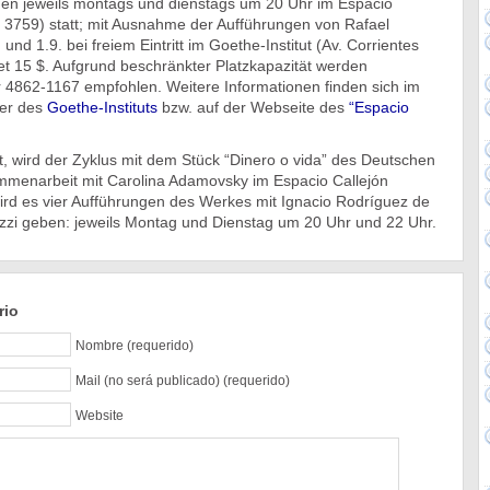
nden jeweils montags und dienstags um 20 Uhr im Espacio
3759) statt; mit Ausnahme der Aufführungen von Rafael
nd 1.9. bei freiem Eintritt im Goethe-Institut (Av. Corrientes
stet 15 $. Aufgrund beschränkter Platzkapazität werden
 4862-1167 empfohlen. Weitere Informationen finden sich im
der des
Goethe-Instituts
bzw. auf der Webseite des
“Espacio
, wird der Zyklus mit dem Stück “Dinero o vida” des Deutschen
ammenarbeit mit Carolina Adamovsky im Espacio Callejón
ird es vier Aufführungen des Werkes mit Ignacio Rodríguez de
zi geben: jeweils Montag und Dienstag um 20 Uhr und 22 Uhr.
rio
Nombre (requerido)
Mail (no será publicado) (requerido)
Website