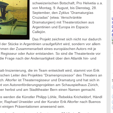
schweizerischen Botschaft, Pro Helvetia u.a.
von Montag, 9. August, bis Dienstag, 28.
September, den Zyklus “Dramaturgías
Cruzadas” (etwa: Verschränkte
Dramaturgien) mit Theaterstücken aus
Argentinien und Europa im Espacio
Callejón.
Das Projekt zeichnet sich nicht nur dadurch
l der Stücke in Argentinien uraufgeführt wird, sondern vor allem
hmen der Zusammenarbeit eines europäischen Autors mit je
Regisseur oder Autor entstanden. So sind die Theatertexte vor
 die Frage nach der Andersartigkeit über den Atlantik hin- und
att-Inszenierung, die im Team entwickelt wird, stammt von Erik
rischen Leiter des Projektes “Dramenprozessor” des Theaters an
ch. Altorfer ist Theaterregisseur und Dramaturg und hat sich in
ant von Autorenförderungsprojekten am Schauspielhaus Zürich,
scher herbst und am Stadttheater Bern einen Namen gemacht.
 werden die Künstler Philipp Löhle, Rebekka Kricheldorf, Händl
r, Raphael Urweider und der Kurator Erik Altorfer nach Buenos
 einigen Präsentationen anwesend sein.