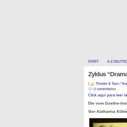
START
A-Z DEUTS
Zyklus “Drama
|
Theater & Tanz / Te
0 comentarios
Click aquí para leer l
Die vom Goethe-Inst
Von Katharina Köhl