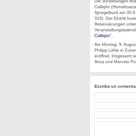
Die Vorstellungen fi
Callejón (Humahuaca 
Spregelburd am 30.8. u
319). Der Eintritt ko
Reservierungen unter
Veranstaltungskalen
Callejón”
.
Am Montag, 9. August
Philipp Löhle in Zus
eröffnet. Insgesamt w
Anca und Marcelo Poz
Escriba un comenta