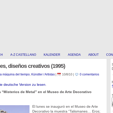
CH
A-Z CASTELLANO
KALENDER
AGENDA
ABOUT
CON
es, diseños creativos (1995)
La máquina del tiempo
,
Künstler / Artistas
|
10/8/10
|
0 comentarios
die deutsche Version zu lesen.
a “Misterios de Metal” en el Museo de Arte Decorativo
El lunes se inauguró en el Museo de Arte
Decorativo la muestra “Talismanes… Eros;