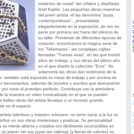
misterios de metal” del orfebre y diseñador
Ariel Kupfer. Las pequeñas obras maestras
del joven artista -él las denomina “joyas
contemporáneas”-, presentadas
elegantemente en la exposición, se ven en
parte por primera vez fuera del silencio de
su taller. Provienen de diferentes épocas de
creación: encontramos la mágica serie de
los “Talismanes”, las complejas cajitas
llamadas “Tramas vivas”, en las que invirtió
años de trabajo, y sus obras del último año,
en el que diseñó la colección “Eros”. No
solamente las obras dan testimonio de la
re: también está expuesta su mesa de trabajo y por encima de
 sus herramientas, además de bocetos y escritos que demuestran
r por crear el prototipo perfecto. Contribuye con la atmósfera
de la muestra un video musicalizado en el que se pueden
s bellas obras del artista llevadas a un formato grande,
e en el espacio.
-artista talentoso y maestro artesano- no teme sacar a la luz su
 influir en sus obras misteriosas y poéticas. Su personalidad
 y su mente abierta y creativa son fácilmente reconocibles en
 un placer ver sus joyas tan valiosas (y llenas de valores) en