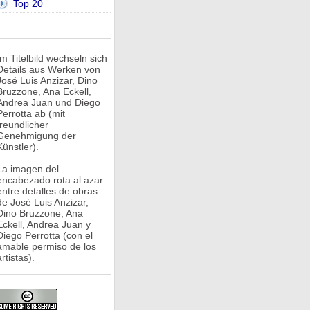
Top 20
Im Titelbild wechseln sich
Details aus Werken von
José Luis Anzizar, Dino
Bruzzone, Ana Eckell,
Andrea Juan und Diego
Perrotta ab (mit
freundlicher
Genehmigung der
Künstler).
La imagen del
encabezado rota al azar
entre detalles de obras
de José Luis Anzizar,
Dino Bruzzone, Ana
Eckell, Andrea Juan y
Diego Perrotta (con el
amable permiso de los
rtistas).