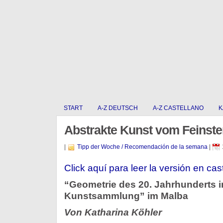
START
A-Z DEUTSCH
A-Z CASTELLANO
K
Abstrakte Kunst vom Feinste
|
Tipp der Woche / Recomendación de la semana
|
Click aquí para leer la versión en cas
“Geometrie des 20. Jahrhunderts i
Kunstsammlung” im Malba
Von Katharina Köhler