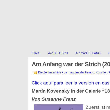
START
A-Z DEUTSCH
A-Z CASTELLANO
K
Am Anfang war der Strich (20
|
Die Zeitmaschine / La máquina del tiempo
,
Künstler / 
Click aquí para leer la versión en cas
Martín Kovensky in der Galerie “
Von Susanne Franz
Zuerst ist 