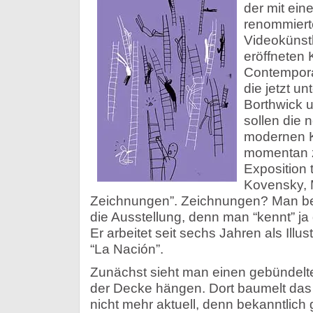
der mit ein
renommiert
Videokünstl
eröffneten 
Contemporán
die jetzt u
Borthwick u
sollen die
modernen K
momentan 
Exposition t
Kovensky, 
Zeichnungen”. Zeichnungen? Man bet
die Ausstellung, denn man “kennt” ja
Er arbeitet seit sechs Jahren als Illu
“La Nación”.
Zunächst sieht man einen gebündelte
der Decke hängen. Dort baumelt das 
nicht mehr aktuell, denn bekanntlich g