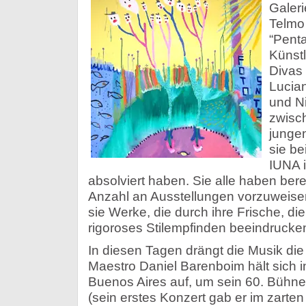
Galer
Telmo 
“Penta
Künstl
Divas 
Lucian
und Ni
zwisc
jungen
sie be
IUNA 
absolviert haben. Sie alle haben bere
Anzahl an Ausstellungen vorzuweis
sie Werke, die durch ihre Frische, die
rigoroses Stilempfinden beeindrucke
In diesen Tagen drängt die Musik die
Maestro Daniel Barenboim hält sich i
Buenos Aires auf, um sein 60. Bühn
(sein erstes Konzert gab er im zarten