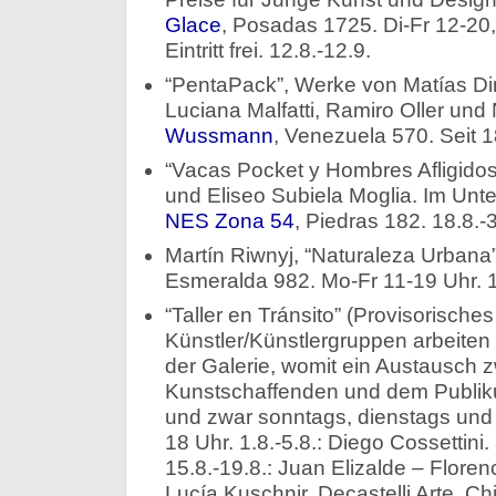
Glace
, Posadas 1725. Di-Fr 12-20
Eintritt frei. 12.8.-12.9.
“PentaPack”, Werke von Matías Di
Luciana Malfatti, Ramiro Oller un
Wussmann
, Venezuela 570. Seit 1
“Vacas Pocket y Hombres Afligido
und Eliseo Subiela Moglia. Im Unt
NES Zona 54
, Piedras 182. 18.8.-
Martín Riwnyj, “Naturaleza Urbana”
Esmeralda 982. Mo-Fr 11-19 Uhr. 1
“Taller en Tránsito” (Provisorisches 
Künstler/Künstlergruppen arbeiten 
der Galerie, womit ein Austausch 
Kunstschaffenden und dem Publiku
und zwar sonntags, dienstags und
18 Uhr. 1.8.-5.8.: Diego Cossettini.
15.8.-19.8.: Juan Elizalde – Floren
Lucía Kuschnir. Decastelli Arte, C