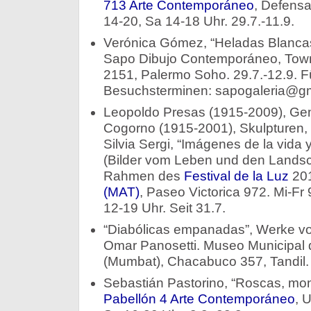
713 Arte Contemporáneo
, Defensa
14-20, Sa 14-18 Uhr. 29.7.-11.9.
Verónica Gómez, “Heladas Blanca
Sapo Dibujo Contemporáneo, To
2151, Palermo Soho. 29.7.-12.9. F
Besuchsterminen: sapogaleria@gm
Leopoldo Presas (1915-2009), Ge
Cogorno (1915-2001), Skulpturen,
Silvia Sergi, “Imágenes de la vida y
(Bilder vom Leben und den Landsch
Rahmen des
Festival de la Luz
20
(MAT)
, Paseo Victorica 972. Mi-Fr 
12-19 Uhr. Seit 31.7.
“Diabólicas empanadas”, Werke vo
Omar Panosetti. Museo Municipal d
(Mumbat), Chacabuco 357, Tandil. 
Sebastián Pastorino, “Roscas, mon
Pabellón 4 Arte Contemporáneo
, 