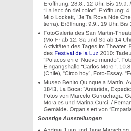
Eröffnung: 28.8., 12 Uhr. Bis 19.9.
“La lección del color”. Eröffnung: 4.
Milo Lockett, “Je’Ta Rova Nde Che 
tierra). Eröffnung: 9.9., 19 Uhr. Bis
FotoGalería des San Martí­n-Theate
(Mo-Fr ab 12, Sa und So ab 14 Uhr
Aktivitäten des Tages im Theater. Ei
des
Festival de la Luz
2010: Tadeu V
“Polacos en el Nuevo mundo”, Foto
Eingangshalle “Carlos Morel”. 10.8
(Chile), “Circo hoy”, Foto-Essay. “F
Museo Benito Quinquela Martín, 
1843, La Boca: “Antártida, Expedici
Fotos von Marcelo Gurruchaga, G
Morales und Marina Curci. / Fernan
Gemälde. Organisiert von “Empatía”
Sonstige Ausstellungen
Andrea Juan und Jane Marsching, “