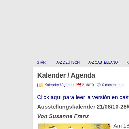
START
A-Z DEUTSCH
A-Z CASTELLANO
K
Kalender / Agenda
|
Kalender / Agenda
|
21/8/10
|
0 comentarios
Click aquí­ para leer la versión en cas
Ausstellungskalender 21/08/10-28/
Von Susanne Franz
Am 18