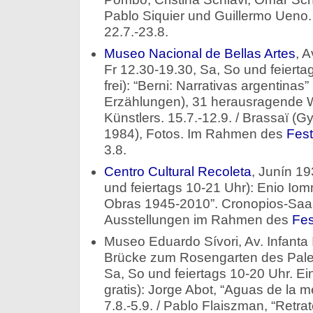
Pablo Siquier und Guillermo Ueno. 
22.7.-23.8.
Museo Nacional de Bellas Artes
, A
Fr 12.30-19.30, Sa, So und feiertag
frei): “Berni: Narrativas argentinas”
Erzählungen), 31 herausragende 
Künstlers. 15.7.-12.9. / Brassaï (
1984), Fotos. Im Rahmen des
Fest
3.8.
Centro Cultural Recoleta
, Juní­n 1
und feiertags 10-21 Uhr): Enio Iomm
Obras 1945-2010”. Cronopios-Saal. 
Ausstellungen im Rahmen des
Fes
Museo Eduardo Sívori, Av. Infanta
Brücke zum Rosengarten des Paler
Sa, So und feiertags 10-20 Uhr. Ein
gratis): Jorge Abot, “Aguas de la 
7.8.-5.9. / Pablo Flaiszman, “Retra