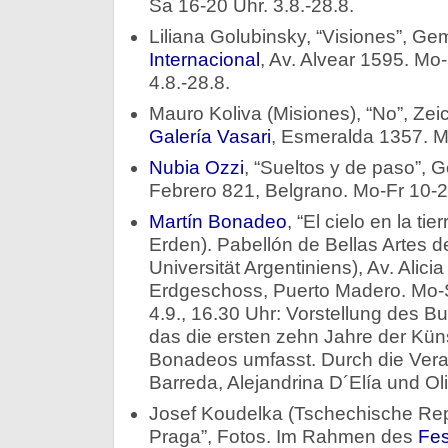
Sa 16-20 Uhr. 3.8.-28.8.
Liliana Golubinsky, “Visiones”, Ge
Internacional
, Av. Alvear 1595. Mo
4.8.-28.8.
Mauro Koliva (Misiones), “No”, Ze
Galería Vasari
, Esmeralda 1357. Mo
Nubia Ozzi
, “Sueltos y de paso”,
Febrero 821, Belgrano. Mo-Fr 10-20
Martín Bonadeo
, “El cielo en la ti
Erden). Pabellón de Bellas Artes d
Universität Argentiniens), Av. Alic
Erdgeschoss, Puerto Madero. Mo-Sa
4.9., 16.30 Uhr: Vorstellung des 
das die ersten zehn Jahre der Küns
Bonadeos umfasst. Durch die Vera
Barreda, Alejandrina D´Elía und Ol
Josef Koudelka (Tschechische Repu
Praga”, Fotos. Im Rahmen des
Fes