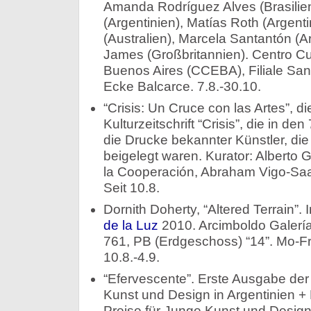
Amanda Rodríguez Alves (Brasilie
(Argentinien), Matías Roth (Argenti
(Australien), Marcela Santantón (Ar
James (Großbritannien). Centro Cu
Buenos Aires (CCEBA), Filiale Sa
Ecke Balcarce. 7.8.-30.10.
“Crisis: Un Cruce con las Artes”, 
Kulturzeitschrift “Crisis”, die in d
die Drucke bekannter Künstler, die
beigelegt waren. Kurator: Alberto G
la Cooperación, Abraham Vigo-Saal
Seit 10.8.
Dornith Doherty, “Altered Terrain
de la Luz
2010. Arcimboldo Galería
761, PB (Erdgeschoss) “14”. Mo-Fr
10.8.-4.9.
“Efervescente”. Erste Ausgabe de
Kunst und Design in Argentinien 
Preise für Junge Kunst und Design