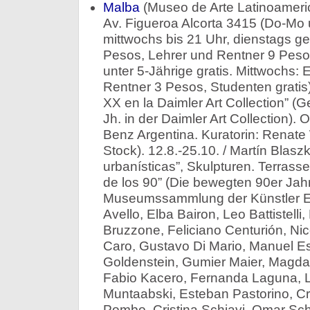
Malba
(Museo de Arte Latinoameri
Av. Figueroa Alcorta 3415 (Do-Mo 
mittwochs bis 21 Uhr, dienstags ges
Pesos, Lehrer und Rentner 9 Peso
unter 5-Jährige gratis. Mittwochs: E
Rentner 3 Pesos, Studenten gratis)
XX en la Daimler Art Collection” (
Jh. in der Daimler Art Collection).
Benz Argentina. Kuratorin: Renate 
Stock). 12.8.-25.10. / Martín Blas
urbanísticas”, Skulpturen. Terrasse.
de los 90” (Die bewegten 90er Jah
Museumssammlung der Künstler E
Avello, Elba Bairon, Leo Battistelli
Bruzzone, Feliciano Centurión, Ni
Caro, Gustavo Di Mario, Manuel Es
Goldenstein, Gumier Maier, Magdale
Fabio Kacero, Fernanda Laguna, L
Muntaabski, Esteban Pastorino, Cri
Pombo, Cristina Schiavi, Omar Schi