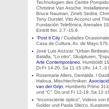
Technologien des Centre Pompidou
Christine Van Assche. Installatio
Bruce Nauman, Zineb Sedira, Chris
Tony Oursler, Vito Acconci und Thi
Fundación Telefónica, Arenales 1
Eintritt frei. 2.7.-15.9.
“
Post It City
/ Ciudades Ocasionales
Casa de Cultura, Av. de Mayo 575. 
José Luis Anzizar, “Urban Birdwatc
Batalla, “Lo otro”, Skulpturen. “Esp
Arte Contemporáneo
, Humboldt 1
Di-Fr 14-20, Sa 11-15 Uhr. 14.7.-3.
Rosemarie Allers, Gemälde. / Gastk
Haloua, Mischtechniken.
Asociació
van der Grijn
, Humberto Primo 313/
und “C”. Do und Fr 12-19, Sa 12-15
“Inconsciente óptico”, Videos von 
Golder und Paola Sferco. Kuratorin: