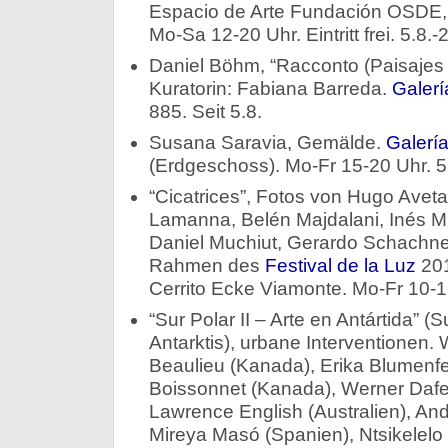
Espacio de Arte Fundación OSDE, 
Mo-Sa 12-20 Uhr. Eintritt frei. 5.8.-
Daniel Böhm, “Racconto (Paisajes 
Kuratorin: Fabiana Barreda.
Galerí
885. Seit 5.8.
Susana Saravia, Gemälde.
Galería
(Erdgeschoss). Mo-Fr 15-20 Uhr. 5.
“Cicatrices”, Fotos von Hugo Aveta
Lamanna, Belén Majdalani, Inés Mi
Daniel Muchiut, Gerardo Schachner
Rahmen des
Festival de la Luz
201
Cerrito Ecke Viamonte. Mo-Fr 10-19
“Sur Polar II – Arte en Antártida” (S
Antarktis), urbane Interventionen.
Beaulieu (Kanada), Erika Blumenfe
Boissonnet (Kanada), Werner Dafel
Lawrence English (Australien), And
Mireya Masó (Spanien), Ntsikelelo 