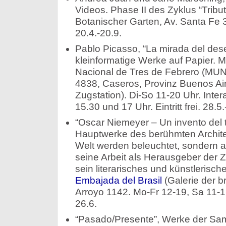
Videos. Phase II des Zyklus “Tribut
Botanischer Garten, Av. Santa Fe 3
20.4.-20.9.
Pablo Picasso, “La mirada del des
kleinformatige Werke auf Papier. 
Nacional de Tres de Febrero (MU
4838, Caseros, Provinz Buenos Ai
Zugstation). Di-So 11-20 Uhr. Inte
15.30 und 17 Uhr. Eintritt frei. 28.5.
“Oscar Niemeyer – Un invento del t
Hauptwerke des berühmten Architekt
Welt werden beleuchtet, sondern 
seine Arbeit als Herausgeber der Z
sein literarisches und künstlerisc
Embajada del Brasil
(Galerie der br
Arroyo 1142. Mo-Fr 12-19, Sa 11-16 U
26.6.
“Pasado/Presente”, Werke der S